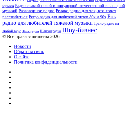
Радио с классической
Радио с самой новой и популярной отечественной и западной
музыкой
музыкой
Разговорное радио
Релакс радио для тех, кто хочет
Рок
расслабиться
Ретро радио для любителей хитов 80х и 90х
радио для любителей тяжелой музыки
Транс-радио на
Шоу-бизнес
любой вкус
Шансон радио
Фолк радио
© Все права защищены 2026
Новости
Обратная связь
О сайте
Политика конфиденциальности
Facebook
Twitter
YouTube
vk.com
Одноклассники
Telegram
RSS
Кнопка
«Наверх»