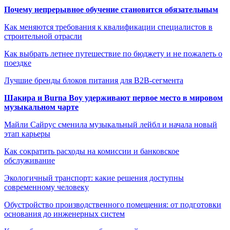
Почему непрерывное обучение становится обязательным
Как меняются требования к квалификации специалистов в
строительной отрасли
Как выбрать летнее путешествие по бюджету и не пожалеть о
поездке
Лучшие бренды блоков питания для B2B-сегмента
Шакира и Burna Boy удерживают первое место в мировом
музыкальном чарте
Майли Сайрус сменила музыкальный лейбл и начала новый
этап карьеры
Как сократить расходы на комиссии и банковское
обслуживание
Экологичный транспорт: какие решения доступны
современному человеку
Обустройство производственного помещения: от подготовки
основания до инженерных систем