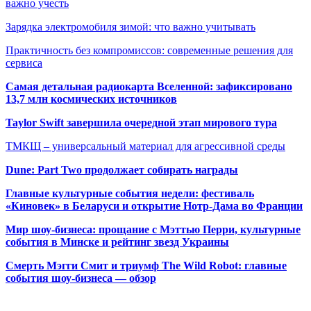
важно учесть
Зарядка электромобиля зимой: что важно учитывать
Практичность без компромиссов: современные решения для
сервиса
Самая детальная радиокарта Вселенной: зафиксировано
13,7 млн космических источников
Taylor Swift завершила очередной этап мирового тура
ТМКЩ – универсальный материал для агрессивной среды
Dune: Part Two продолжает собирать награды
Главные культурные события недели: фестиваль
«Киновек» в Беларуси и открытие Нотр-Дама во Франции
Мир шоу-бизнеса: прощание с Мэттью Перри, культурные
события в Минске и рейтинг звезд Украины
Смерть Мэгги Смит и триумф The Wild Robot: главные
события шоу-бизнеса — обзор
Популярные радиостанции