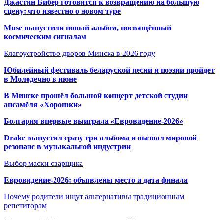
Джастин Бибер готовится к возвращению на большую
сцену: что известно о новом туре
Muse выпустили новый альбом, посвящённый
космическим сигналам
Благоустройство дворов Минска в 2026 году
Юбилейный фестиваль беларуской песни и поэзии пройдет
в Молодечно в июне
В Минске прошёл большой концерт детской студии
ансамбля «Хорошки»
Болгария впервые выиграла «Евровидение-2026»
Drake выпустил сразу три альбома и вызвал мировой
резонанс в музыкальной индустрии
Выбор маски сварщика
Евровидение-2026: объявлены место и дата финала
Почему родители ищут альтернативы традиционным
репетиторам