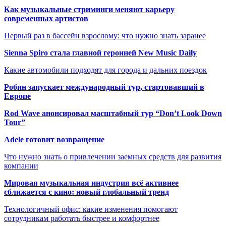
Как музыкальные стриминги меняют карьеру
современных артистов
Первый раз в бассейн взрослому: что нужно знать заранее
Sienna Spiro стала главной героиней New Music Daily
Какие автомобили подходят для города и дальних поездок
Робин запускает международный тур, стартовавший в
Европе
Rod Wave анонсировал масштабный тур “Don’t Look Down
Tour”
Adele готовит возвращение
Что нужно знать о привлечении заемных средств для развития
компании
Мировая музыкальная индустрия всё активнее
сближается с кино: новый глобальный тренд
Технологичный офис: какие изменения помогают
сотрудникам работать быстрее и комфортнее