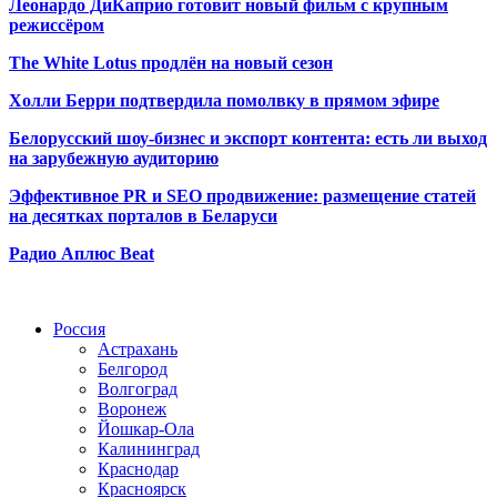
Леонардо ДиКаприо готовит новый фильм с крупным
режиссёром
The White Lotus продлён на новый сезон
Холли Берри подтвердила помолвк
у в прямом эфире
Белорусский шоу-бизнес и экспорт контента: есть ли выход
на зарубежную аудиторию
Эффективное PR и SEO продвижение:
размещение статей
на десятках порталов в Беларуси
Радио Аплюс Beat
Радио по странам
Россия
Астрахань
Белгород
Волгоград
Воронеж
Йошкар-Ола
Калининград
Краснодар
Красноярск