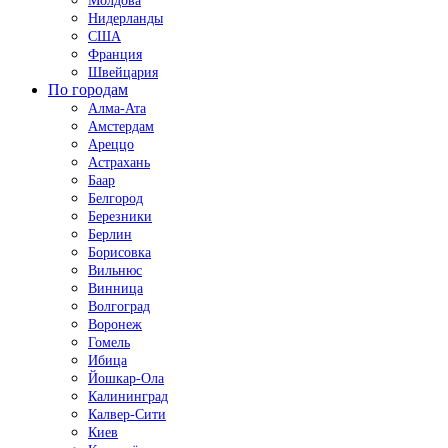
Молдова
Нидерланды
США
Франция
Швейцария
По городам
Алма-Ата
Амстердам
Ареццо
Астрахань
Баар
Белгород
Березники
Берлин
Борисовка
Вильнюс
Винница
Волгоград
Воронеж
Гомель
Ибица
Йошкар-Ола
Калининград
Калвер-Сити
Киев