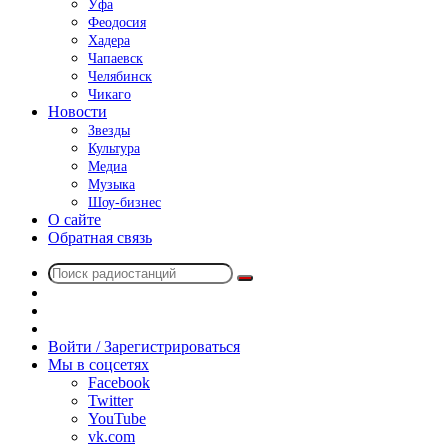
Уфа
Феодосия
Хадера
Чапаевск
Челябинск
Чикаго
Новости
Звезды
Культура
Медиа
Музыка
Шоу-бизнес
О сайте
Обратная связь
Поиск
Switch
радиостанций
skin
Sidebar
Случайное
радио
Войти / Зарегистрироваться
Мы в соцсетях
Facebook
Twitter
YouTube
vk.com