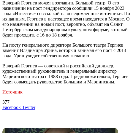
Валерий Гергиев может возглавить Большой театр. О его
назначении на пост гендиректора сообщили 15 ноября 2023
года «Известия» со ссылкой на осведомленные источники. По
их данным, Гергиев в настоящее время находится в Москве. О
его назначении на новый пост, вероятно, объявят на Санкт-
Петербургском международном культурном форуме, который
будет проходить с 16 по 18 ноября.
На посту генерального директора Большого театра Гергиев
заменит Владимира Урина, который занимал его пост с 2013
года. Урин уходит собственному желанию.
Валерий Гергиев — советский и российский дирижер,
художественный руководитель и генеральный директор
Мариинского театра с 1988 года. Предположительно, Гергиев
будет совмещать руководство Большим и Мариинским.
Источник
377
LinkedIn
Tumblr
Reddit
Вконтакте
Одноклассники
Skype
Messenger
Messenger
WhatsApp
Telegram
Viber
Line
Поделиться
Печатать
Facebook
Twitter
через
электронную
Похожие радио
почту