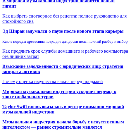
В мировой музыкальной индустрии появится новый
гигант
Как выбрать снотворное без рецепта: полное руководство для
спокойного сна
Эд Ширан задумался о паузе после нового этапа карьеры
Какие породы древесины подходят для доски пола: полный разбор и выбор
Как продлить срок службы домашнего и рабочего компьютера
без лишних затрат
Взыскание задолженности с юридических лиц: стратегия
возврата активов
Почему оценка имущества важна перед продажей
Мировая музыкальная индустрия ускоряет переход к
эпохе глобальных туров
Taylor Swift вновь оказалась в центре внимания мировой
музыкальной индустрии
Музыкальная индустрия начала борьбу с искусственным
интеллектом — рынок стремительно меняется