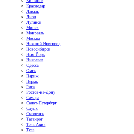
Кишинёв
Краснодар
Лаваль
Лион
Луганск
Минск
Монреаль
Москва
Нижний Новгород
Новосибирск
Нью-Йорк
Николаев
Одесса
Омск
Париж
Пермь
Рига
Ростов-на-Дону
Самара
Санкт-Петербург
Слуцк
Смоленск
Таганрог
Тель-Авив
Тула