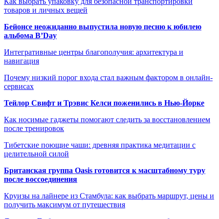
Как выбрать упаковку для безопасной транспортировки
товаров и личных вещей
Бейонсе неожиданно выпустила новую песню к юбилею
альбома B’Day
Интегративные центры благополучия: архитектура и
навигация
Почему низкий порог входа стал важным фактором в онлайн-
сервисах
Тейлор Свифт и Трэвис Келси поженились в Нью-Йорке
Как носимые гаджеты помогают следить за восстановлением
после тренировок
Тибетские поющие чаши: древняя практика медитации с
целительной силой
Британская группа Oasis готовится к масштабному туру
после воссоединения
Круизы на лайнере из Стамбула: как выбрать маршрут, цены и
получить максимум от путешествия