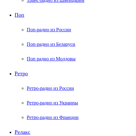
Транс-радио из Швейцарии
Поп
Поп-радио из России
Поп-радио из Беларуси
Поп радио из Молдовы
Ретро
Ретро-радио из России
Ретро-радио из Украины
Ретро-радио из Франции
Релакс