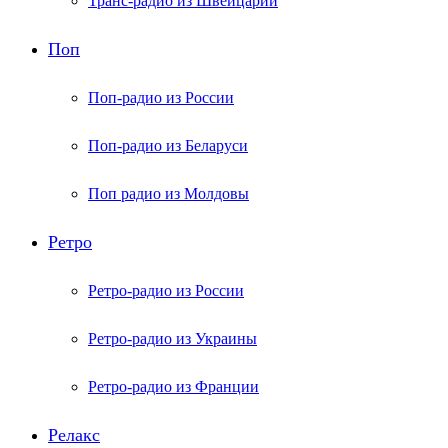
Транс-радио из Швейцарии
Поп
Поп-радио из России
Поп-радио из Беларуси
Поп радио из Молдовы
Ретро
Ретро-радио из России
Ретро-радио из Украины
Ретро-радио из Франции
Релакс