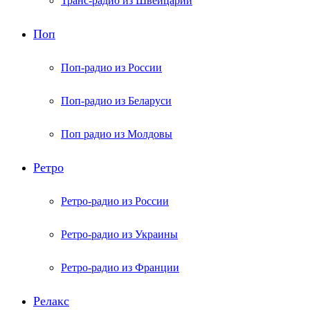
Транс-радио из Швейцарии
Поп
Поп-радио из России
Поп-радио из Беларуси
Поп радио из Молдовы
Ретро
Ретро-радио из России
Ретро-радио из Украины
Ретро-радио из Франции
Релакс