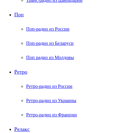
Транс-радио из Швейцарии
Поп
Поп-радио из России
Поп-радио из Беларуси
Поп радио из Молдовы
Ретро
Ретро-радио из России
Ретро-радио из Украины
Ретро-радио из Франции
Релакс