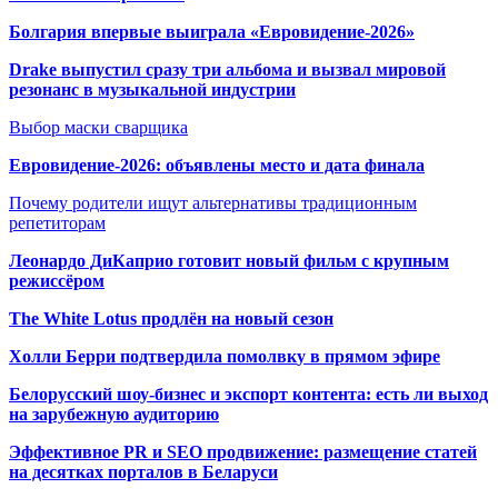
Болгария впервые выиграла «Евровидение-2026»
Drake выпустил сразу три альбома и вызвал мировой
резонанс в музыкальной индустрии
Выбор маски сварщика
Евровидение-2026: объявлены место и дата финала
Почему родители ищут альтернативы традиционным
репетиторам
Леонардо ДиКаприо готовит новый фильм с крупным
режиссёром
The White Lotus продлён на новый сезон
Холли Берри подтвердила помолвк
у в прямом эфире
Белорусский шоу-бизнес и экспорт контента: есть ли выход
на зарубежную аудиторию
Эффективное PR и SEO продвижение:
размещение статей
на десятках порталов в Беларуси