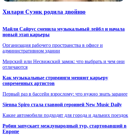
Хилари Cуэнк родила двойню
Майли Сайрус сменила музыкальный лейбл и начала
новый этап карьеры
Организация рабочего пространства в офисе и
административном здании
Мирский или Несвижский замок: что выбрать и чем они
отличаются
Как музыкальные стриминги меняют карьеру
современных артистов
Первый раз в бассейн взрослому: что нужно знать заранее
Sienna Spiro стала главной героиней New Music Daily
Какие автомобили подходят для города и дальних поездок
Робин запускает международный тур, стартовавший в
Европе