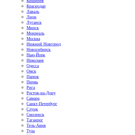
Кишинёв
Краснодар
Лаваль
Лион
Луганск
Минск
Монреаль
Москва
Нижний Новгород
Новосибирск
Нью-Йорк
Николаев
Одесса
Омск
Париж
Пермь
Рига
Ростов-на-Дону
Самара
Санкт-Петербург
Слуцк
Смоленск
Таганрог
Тель-Авив
Тула