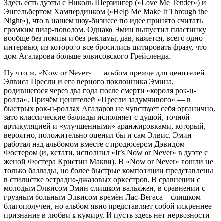
Здесь есть дуэты с Николь Шерзингер («Love Me Tender») и
Энгельбертом Хампердинком («Help Me Make It Through the
Night»), что в нашем шоу-бизнесе по идее принято считать
громким пиар-поводом. Однако Эмин выпустил пластинку
вообще без помпы и без рекламы, дав, кажется, всего одно
интервью, из которого все бросились цитировать фразу, что
дом Агаларова больше элвисовского Грейсленда.
Ну что ж, «Now or Never» — альбом прежде для ценителей
Элвиса Пресли и его верного поклонника Эмина,
родившегося через два года после смерти «короля рок-н-
ролла». Причём ценителей «Пресли задумчивого» — в
быстрых рок-н-роллах Агаларов не чувствует себя органично,
зато классические баллады исполняет с душой, точной
артикуляцией и «улучшенными» аранжировками, который,
вероятно, положительно оценил бы и сам Элвис. Эмин
работал над альбомом вместе с продюсером Дэвидом
Фостером (и, кстати, исполнил «It’s Now or Never» в дуэте с
женой Фостера Кристин Макви). В «Now or Never» вошли не
только баллады, но более быстрые композиции представлены
в стилистке эстрадно-джазовых оркестров. В сравнении с
молодым Элвисом Эмин слишком вальяжен, в сравнении с
грузным больным Элвисом времён Лас-Вегаса – слишком
благополучен, но альбом явно представляет собой искреннее
признание в любви к кумиру. И пусть здесь нет нервозности