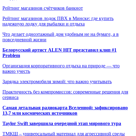
Рейтинг магазинов счётчиков банкнот
Рейтинг магазинов лодок ПВХ в Минске: где купить
надежную лодку для рыбалки и отдыха
Что делает одноэтажный дом удобным не на бумаге, а в
повседневной жизни
Белорусский артист ALEN HIT представил клип #1
Problem
Организация корпоративного отдыха на природе — что
важно учесть
Зарядка электромобиля зимой: что важно учитывать
Практичность без компромиссов: современные решения для
сервиса
Самая детальная радиокарта Вселенной: зафиксировано
13,7 млн космических источников
Taylor Swift завершила очередной этап мирового тура
ТМКЩ – универсальный материал для агрессивной среды