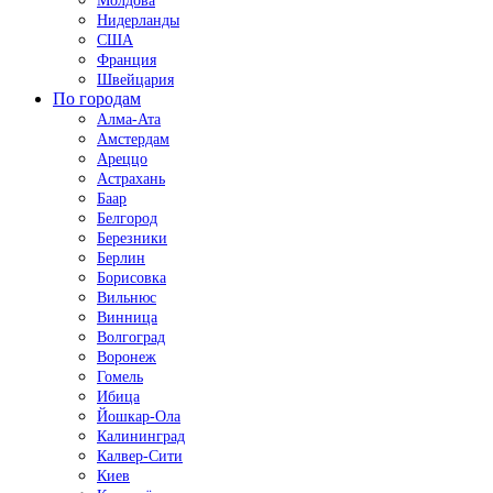
Молдова
Нидерланды
США
Франция
Швейцария
По городам
Алма-Ата
Амстердам
Ареццо
Астрахань
Баар
Белгород
Березники
Берлин
Борисовка
Вильнюс
Винница
Волгоград
Воронеж
Гомель
Ибица
Йошкар-Ола
Калининград
Калвер-Сити
Киев