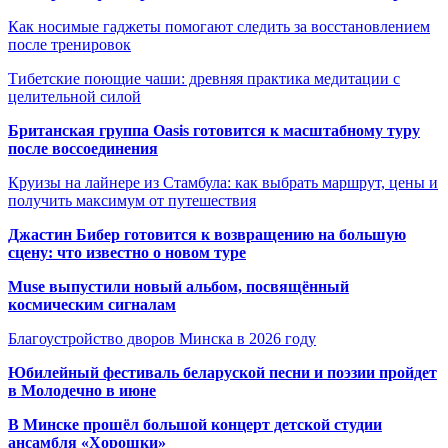
Как носимые гаджеты помогают следить за восстановлением
после тренировок
Тибетские поющие чаши: древняя практика медитации с
целительной силой
Британская группа Oasis готовится к масштабному туру
после воссоединения
Круизы на лайнере из Стамбула: как выбрать маршрут, цены и
получить максимум от путешествия
Джастин Бибер готовится к возвращению на большую
сцену: что известно о новом туре
Muse выпустили новый альбом, посвящённый
космическим сигналам
Благоустройство дворов Минска в 2026 году
Юбилейный фестиваль беларуской песни и поэзии пройдет
в Молодечно в июне
В Минске прошёл большой концерт детской студии
ансамбля «Хорошки»