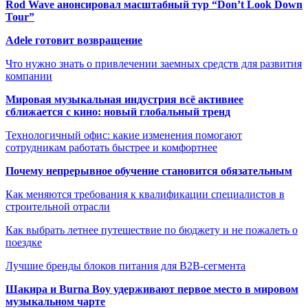
Rod Wave анонсировал масштабный тур “Don’t Look Down
Tour”
Adele готовит возвращение
Что нужно знать о привлечении заемных средств для развития
компании
Мировая музыкальная индустрия всё активнее
сближается с кино: новый глобальный тренд
Технологичный офис: какие изменения помогают
сотрудникам работать быстрее и комфортнее
Почему непрерывное обучение становится обязательным
Как меняются требования к квалификации специалистов в
строительной отрасли
Как выбрать летнее путешествие по бюджету и не пожалеть о
поездке
Лучшие бренды блоков питания для B2B-сегмента
Шакира и Burna Boy удерживают первое место в мировом
музыкальном чарте