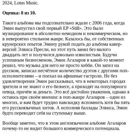
2024, Lotus Music.
Оценка: 8 из 10.
Такого альбома мы подсознательно ждали с 2006 года, когда
Эмин выпустил свой первый EP «Still». Это было
музицирование в абсолютно немодном и некоммерческом, но
в невероятно стильном жанре. Казалось бы, от собственных
крунерских опытов Эмину рукой подать до альбома кавер-
версий Элвиса Пресли, но этот путь занял без малого
двадцать лет и получился довольно извилистым. Будучи
успешным бизнесменом, Эмин Агаларов в какой-то момент
решил, что музыка для него не просто хобби. Он запел на
русском, записал несчётное количество дуэтов с другими поп-
исполнителями – и поехал на афишные гастроли. Не без
удовлетворения Эмин рассказывал, что в некоторых городах
зрители и не знают о его бизнесе, а приходят на популярного
певца, причём за деньги. Это всё достойно уважения, однако я
остаюсь при своём мнении: в поп-жанре Агаларов – один из
многих, и вам будет трудно навскидку вспомнить хотя бы пять
его русскоязычных хитов. А исполняя баллады Элвиса, Эмин
будто переводит себя на ступеньку выше.
Вообще заметно, что в этом англоязычном альбоме Агаларов
почему-то не видит большого коммерческого потенциала.