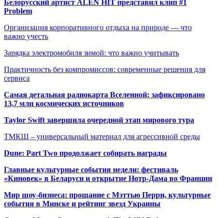
Белорусский артист ALEN HIT представил клип #1
Problem
Организация корпоративного отдыха на природе — что
важно учесть
Зарядка электромобиля зимой: что важно учитывать
Практичность без компромиссов: современные решения для
сервиса
Самая детальная радиокарта Вселенной: зафиксировано
13,7 млн космических источников
Taylor Swift завершила очередной этап мирового тура
ТМКЩ – универсальный материал для агрессивной среды
Dune: Part Two продолжает собирать награды
Главные культурные события недели: фестиваль
«Киновек» в Беларуси и открытие Нотр-Дама во Франции
Мир шоу-бизнеса: прощание с Мэттью Перри, культурные
события в Минске и рейтинг звезд Украины