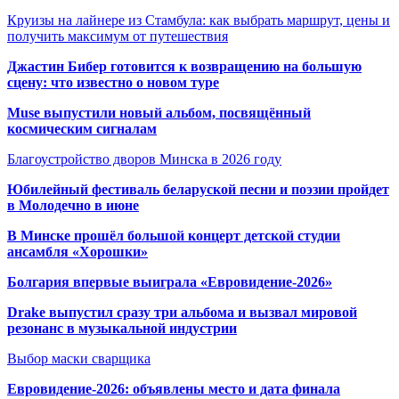
Круизы на лайнере из Стамбула: как выбрать маршрут, цены и
получить максимум от путешествия
Джастин Бибер готовится к возвращению на большую
сцену: что известно о новом туре
Muse выпустили новый альбом, посвящённый
космическим сигналам
Благоустройство дворов Минска в 2026 году
Юбилейный фестиваль беларуской песни и поэзии пройдет
в Молодечно в июне
В Минске прошёл большой концерт детской студии
ансамбля «Хорошки»
Болгария впервые выиграла «Евровидение-2026»
Drake выпустил сразу три альбома и вызвал мировой
резонанс в музыкальной индустрии
Выбор маски сварщика
Евровидение-2026: объявлены место и дата финала