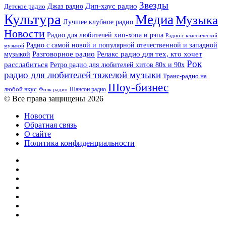
Звезды
Дип-хаус радио
Джаз радио
Детское радио
Культура
Медиа
Музыка
Лучшее клубное радио
Новости
Радио для любителей хип-хопа и рэпа
Радио с классической
Радио с самой новой и популярной отечественной и западной
музыкой
музыкой
Разговорное радио
Релакс радио для тех, кто хочет
Рок
расслабиться
Ретро радио для любителей хитов 80х и 90х
радио для любителей тяжелой музыки
Транс-радио на
Шоу-бизнес
любой вкус
Шансон радио
Фолк радио
© Все права защищены 2026
Новости
Обратная связь
О сайте
Политика конфиденциальности
Facebook
Twitter
YouTube
vk.com
Одноклассники
Telegram
RSS