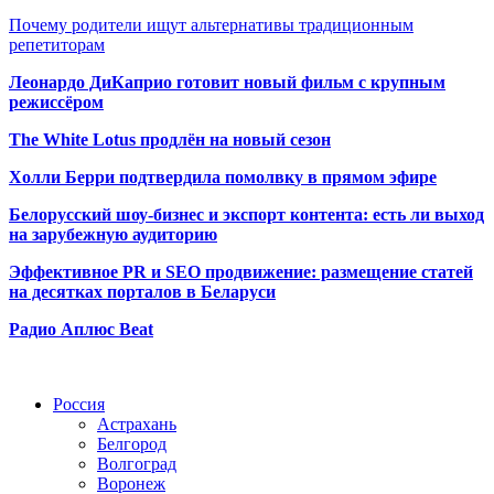
Почему родители ищут альтернативы традиционным
репетиторам
Леонардо ДиКаприо готовит новый фильм с крупным
режиссёром
The White Lotus продлён на новый сезон
Холли Берри подтвердила помолвк
у в прямом эфире
Белорусский шоу-бизнес и экспорт контента: есть ли выход
на зарубежную аудиторию
Эффективное PR и SEO продвижение:
размещение статей
на десятках порталов в Беларуси
Радио Аплюс Beat
Радио по странам
Россия
Астрахань
Белгород
Волгоград
Воронеж