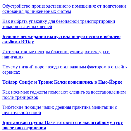
Обустройство производственного помещения: от подготовки
основания до инженерных систем
Как выбрать упаковку для безопасной транспортировки
товаров и личных вещей
Бейонсе неожиданно выпустила новую песню к юбилею
альбома B’Day
Интегративные центры благополучия: архитектура и
навигация
Почему низкий порог входа стал важным фактором в онлайн-
сервисах
Тейлор Свифт и Трэвис Келси поженились в Нью-Йорке
Как носимые гаджеты помогают следить за восстановлением
после тренировок
Тибетские поющие чаши: древняя практика медитации с
целительной силой
Британская группа Oasis готовится к масштабному туру
после воссоединения