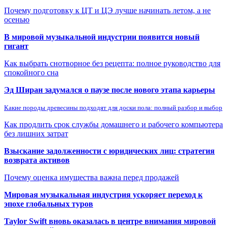
Почему подготовку к ЦТ и ЦЭ лучше начинать летом, а не
осенью
В мировой музыкальной индустрии появится новый
гигант
Как выбрать снотворное без рецепта: полное руководство для
спокойного сна
Эд Ширан задумался о паузе после нового этапа карьеры
Какие породы древесины подходят для доски пола: полный разбор и выбор
Как продлить срок службы домашнего и рабочего компьютера
без лишних затрат
Взыскание задолженности с юридических лиц: стратегия
возврата активов
Почему оценка имущества важна перед продажей
Мировая музыкальная индустрия ускоряет переход к
эпохе глобальных туров
Taylor Swift вновь оказалась в центре внимания мировой