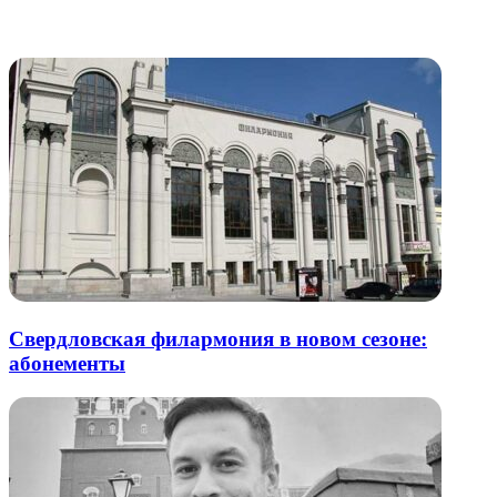
через
электронную
Похожие радио
почту
Свердловская филармония в новом сезоне:
абонементы