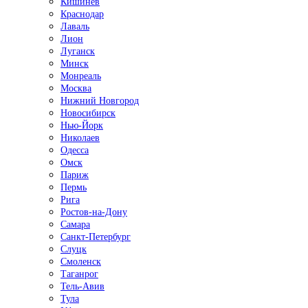
Кишинёв
Краснодар
Лаваль
Лион
Луганск
Минск
Монреаль
Москва
Нижний Новгород
Новосибирск
Нью-Йорк
Николаев
Одесса
Омск
Париж
Пермь
Рига
Ростов-на-Дону
Самара
Санкт-Петербург
Слуцк
Смоленск
Таганрог
Тель-Авив
Тула