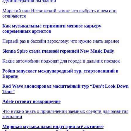
административном здании
Мирский или Несвижский замок: что выбрать и чем они
отличаются
Как музыкальные стриминги меняют карьеру
современных артистов
Первый раз в бассейн взрослому: что нужно знать заранее
Sienna Spiro стала главной героиней New Music Daily
Какие автомобили подходят для города и дальних поездок
Робин запускает международный тур, стартовавший в
Европе
Rod Wave анонсировал масштабный тур “Don’t Look Down
Tour”
Adele готовит возвращение
Что нужно знать о привлечении заемных средств для развития
компании
Мировая музыкальная индустрия всё активнее