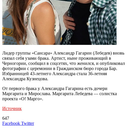
Лидер группы «Сансара» Александр Гагарин (Лебедев) вновь
связал себя узами брака. Артист, ныне проживающий в
Черногории, сообщил в соцсетях, что женился, и опубликовал
фотографии с церемонии в Гражданском бюро города Бар.
Избранницей 43-летнего Александра стала 36-летняя
Александра Кузнецова.
От первого брака у Александра Гагарина есть дочери
Маргарита и Мирослава. Маргарита Лебедева — солистка
проекта «О! Марго».
Источник
647
LinkedIn
Tumblr
Reddit
Вконтакте
Одноклассники
Skype
Messenger
Messenger
WhatsApp
Telegram
Viber
Line
Поделиться
Печатать
Facebook
Twitter