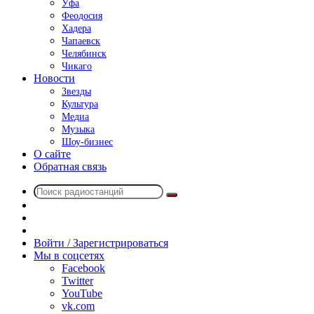
Уфа
Феодосия
Хадера
Чапаевск
Челябинск
Чикаго
Новости
Звезды
Культура
Медиа
Музыка
Шоу-бизнес
О сайте
Обратная связь
Поиск
Switch
радиостанций
skin
Sidebar
Случайное
радио
Войти / Зарегистрироваться
Мы в соцсетях
Facebook
Twitter
YouTube
vk.com