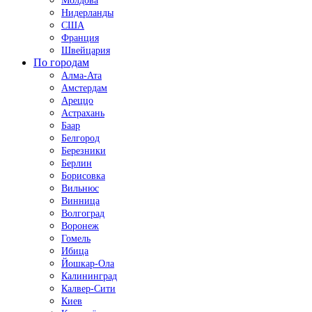
Молдова
Нидерланды
США
Франция
Швейцария
По городам
Алма-Ата
Амстердам
Ареццо
Астрахань
Баар
Белгород
Березники
Берлин
Борисовка
Вильнюс
Винница
Волгоград
Воронеж
Гомель
Ибица
Йошкар-Ола
Калининград
Калвер-Сити
Киев