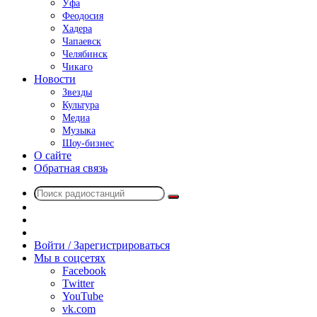
Уфа
Феодосия
Хадера
Чапаевск
Челябинск
Чикаго
Новости
Звезды
Культура
Медиа
Музыка
Шоу-бизнес
О сайте
Обратная связь
Поиск
Switch
радиостанций
skin
Sidebar
Случайное
радио
Войти / Зарегистрироваться
Мы в соцсетях
Facebook
Twitter
YouTube
vk.com