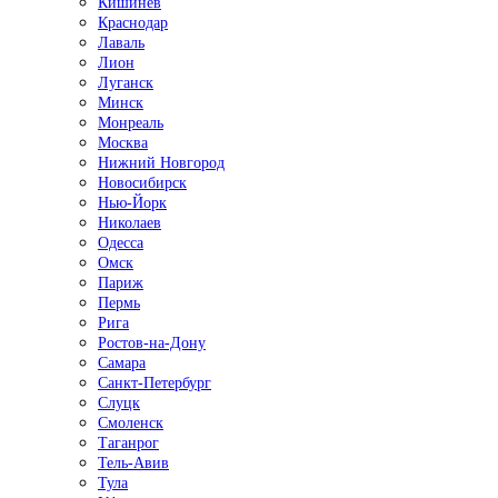
Кишинёв
Краснодар
Лаваль
Лион
Луганск
Минск
Монреаль
Москва
Нижний Новгород
Новосибирск
Нью-Йорк
Николаев
Одесса
Омск
Париж
Пермь
Рига
Ростов-на-Дону
Самара
Санкт-Петербург
Слуцк
Смоленск
Таганрог
Тель-Авив
Тула