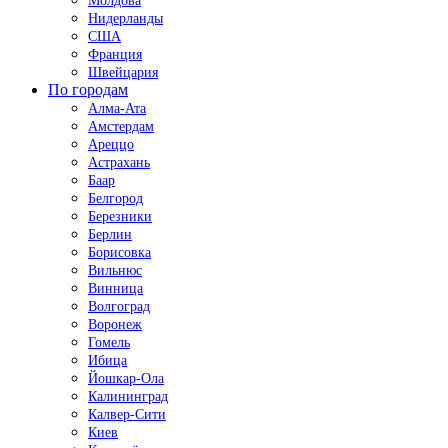
Молдова
Нидерланды
США
Франция
Швейцария
По городам
Алма-Ата
Амстердам
Ареццо
Астрахань
Баар
Белгород
Березники
Берлин
Борисовка
Вильнюс
Винница
Волгоград
Воронеж
Гомель
Ибица
Йошкар-Ола
Калининград
Калвер-Сити
Киев