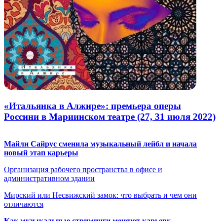
«Итальянка в Алжире»: премьера оперы
Россини в Мариинском театре (27, 31 июля 2022)
Майли Сайрус сменила музыкальный лейбл и начала
новый этап карьеры
Организация рабочего пространства в офисе и
административном здании
Мирский или Несвижский замок: что выбрать и чем они
отличаются
Как музыкальные стриминги меняют карьеру