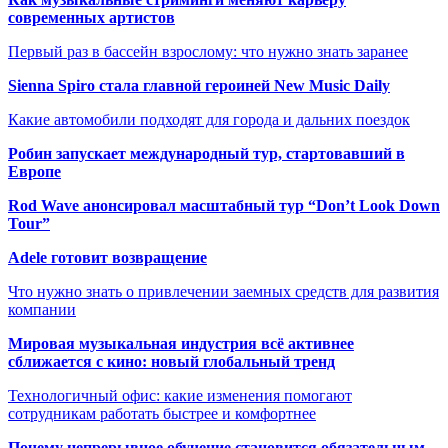
современных артистов
Первый раз в бассейн взрослому: что нужно знать заранее
Sienna Spiro стала главной героиней New Music Daily
Какие автомобили подходят для города и дальних поездок
Робин запускает международный тур, стартовавший в
Европе
Rod Wave анонсировал масштабный тур “Don’t Look Down
Tour”
Adele готовит возвращение
Что нужно знать о привлечении заемных средств для развития
компании
Мировая музыкальная индустрия всё активнее
сближается с кино: новый глобальный тренд
Технологичный офис: какие изменения помогают
сотрудникам работать быстрее и комфортнее
Почему непрерывное обучение становится обязательным