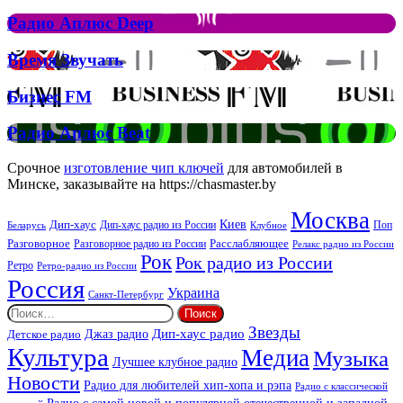
Аплюс
Елтона
Рок
Джона
Радио
Радио Аплюс Deep
та
Аплюс
Брітні
Deep
Время
Время Звучать
Спірс
Звучать
Бизнес
Бизнес FM
FM
Радио
Радио Аплюс Beat
Аплюс
Beat
Срочное
изготовление чип ключей
для автомобилей в
Минске, заказывайте на https://chasmaster.by
Москва
Киев
Дип-хаус
Дип-хаус радио из России
Клубное
Поп
Беларусь
Разговорное
Расслабляющее
Разговорное радио из России
Релакс радио из России
Рок
Рок радио из России
Ретро
Ретро-радио из России
Россия
Украина
Санкт-Петербург
Найти:
Звезды
Дип-хаус радио
Джаз радио
Детское радио
Культура
Медиа
Музыка
Лучшее клубное радио
Новости
Радио для любителей хип-хопа и рэпа
Радио с классической