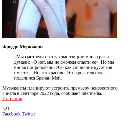
Фредди Меркьюри
«Мы смотрели на эту композицию много раз и
думали: «О нет, мы не сможем спасти ее». Но мы
вновь попробовали. Это как сшивание кусочков
вместе… Но это красиво. Это трогательно», —
поделился Брайан Мэй.
Музыканты планируют устроить премьеру неизвестного
сингла в сентябре 2022 года, сообщает Intermedia.
Источник
521
LinkedIn
Tumblr
Reddit
Вконтакте
Одноклассники
Skype
Messenger
Messenger
WhatsApp
Telegram
Viber
Line
Поделиться
Печатать
Facebook
Twitter
через
электронную
Похожие радио
почту