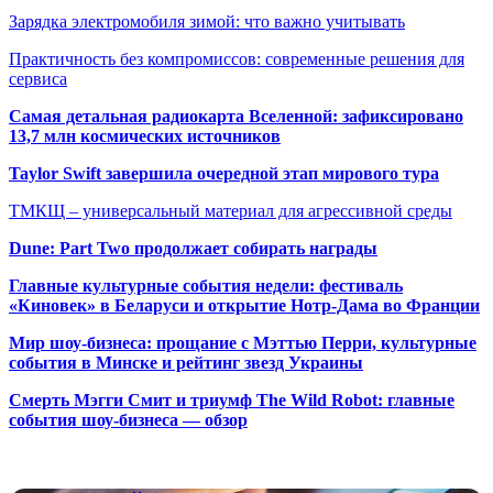
Зарядка электромобиля зимой: что важно учитывать
Практичность без компромиссов: современные решения для
сервиса
Самая детальная радиокарта Вселенной: зафиксировано
13,7 млн космических источников
Taylor Swift завершила очередной этап мирового тура
ТМКЩ – универсальный материал для агрессивной среды
Dune: Part Two продолжает собирать награды
Главные культурные события недели: фестиваль
«Киновек» в Беларуси и открытие Нотр-Дама во Франции
Мир шоу-бизнеса: прощание с Мэттью Перри, культурные
события в Минске и рейтинг звезд Украины
Смерть Мэгги Смит и триумф The Wild Robot: главные
события шоу-бизнеса — обзор
Популярные радиостанции