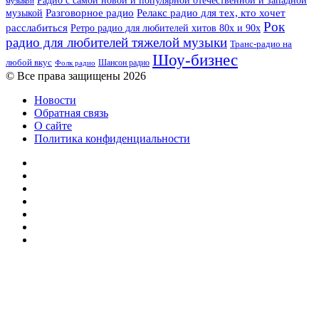
Радио с самой новой и популярной отечественной и западной
музыкой
музыкой
Разговорное радио
Релакс радио для тех, кто хочет
Рок
расслабиться
Ретро радио для любителей хитов 80х и 90х
радио для любителей тяжелой музыки
Транс-радио на
Шоу-бизнес
любой вкус
Шансон радио
Фолк радио
© Все права защищены 2026
Новости
Обратная связь
О сайте
Политика конфиденциальности
Facebook
Twitter
YouTube
vk.com
Одноклассники
Telegram
RSS
Кнопка
«Наверх»