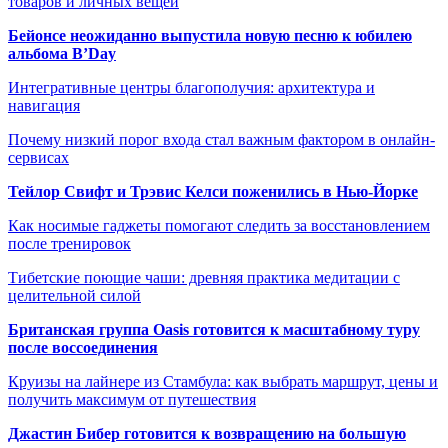
товаров и личных вещей
Бейонсе неожиданно выпустила новую песню к юбилею
альбома B’Day
Интегративные центры благополучия: архитектура и
навигация
Почему низкий порог входа стал важным фактором в онлайн-
сервисах
Тейлор Свифт и Трэвис Келси поженились в Нью-Йорке
Как носимые гаджеты помогают следить за восстановлением
после тренировок
Тибетские поющие чаши: древняя практика медитации с
целительной силой
Британская группа Oasis готовится к масштабному туру
после воссоединения
Круизы на лайнере из Стамбула: как выбрать маршрут, цены и
получить максимум от путешествия
Джастин Бибер готовится к возвращению на большую