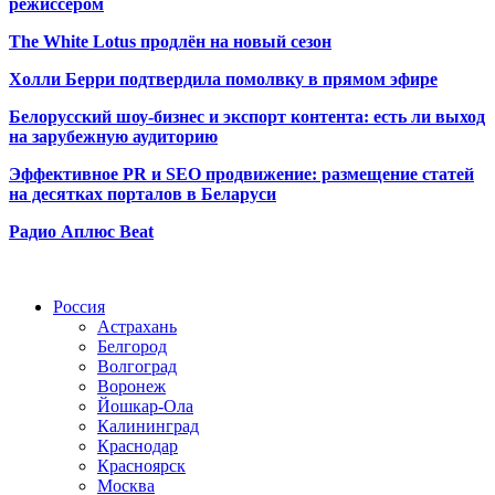
режиссёром
The White Lotus продлён на новый сезон
Холли Берри подтвердила помолвк
у в прямом эфире
Белорусский шоу-бизнес и экспорт контента: есть ли выход
на зарубежную аудиторию
Эффективное PR и SEO продвижение:
размещение статей
на десятках порталов в Беларуси
Радио Аплюс Beat
Радио по странам
Россия
Астрахань
Белгород
Волгоград
Воронеж
Йошкар-Ола
Калининград
Краснодар
Красноярск
Москва