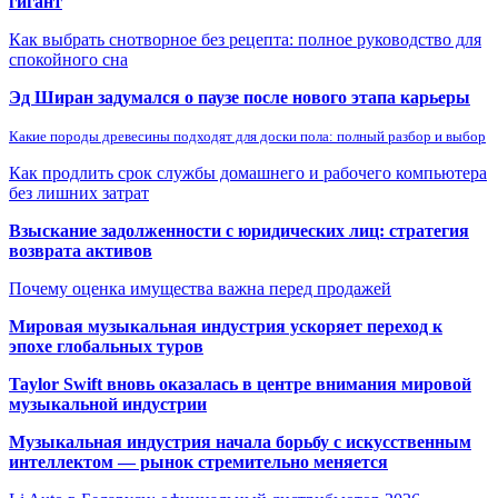
гигант
Как выбрать снотворное без рецепта: полное руководство для
спокойного сна
Эд Ширан задумался о паузе после нового этапа карьеры
Какие породы древесины подходят для доски пола: полный разбор и выбор
Как продлить срок службы домашнего и рабочего компьютера
без лишних затрат
Взыскание задолженности с юридических лиц: стратегия
возврата активов
Почему оценка имущества важна перед продажей
Мировая музыкальная индустрия ускоряет переход к
эпохе глобальных туров
Taylor Swift вновь оказалась в центре внимания мировой
музыкальной индустрии
Музыкальная индустрия начала борьбу с искусственным
интеллектом — рынок стремительно меняется