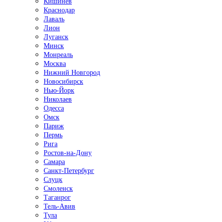
Кишинёв
Краснодар
Лаваль
Лион
Луганск
Минск
Монреаль
Москва
Нижний Новгород
Новосибирск
Нью-Йорк
Николаев
Одесса
Омск
Париж
Пермь
Рига
Ростов-на-Дону
Самара
Санкт-Петербург
Слуцк
Смоленск
Таганрог
Тель-Авив
Тула