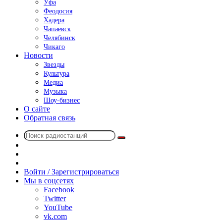
Уфа
Феодосия
Хадера
Чапаевск
Челябинск
Чикаго
Новости
Звезды
Культура
Медиа
Музыка
Шоу-бизнес
О сайте
Обратная связь
Поиск
Switch
радиостанций
skin
Sidebar
Случайное
радио
Войти / Зарегистрироваться
Мы в соцсетях
Facebook
Twitter
YouTube
vk.com