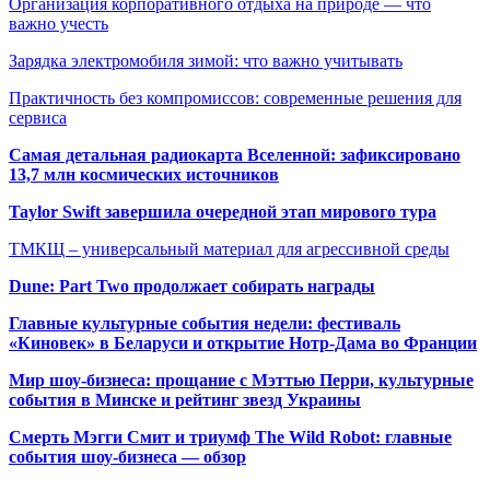
Организация корпоративного отдыха на природе — что
важно учесть
Зарядка электромобиля зимой: что важно учитывать
Практичность без компромиссов: современные решения для
сервиса
Самая детальная радиокарта Вселенной: зафиксировано
13,7 млн космических источников
Taylor Swift завершила очередной этап мирового тура
ТМКЩ – универсальный материал для агрессивной среды
Dune: Part Two продолжает собирать награды
Главные культурные события недели: фестиваль
«Киновек» в Беларуси и открытие Нотр-Дама во Франции
Мир шоу-бизнеса: прощание с Мэттью Перри, культурные
события в Минске и рейтинг звезд Украины
Смерть Мэгги Смит и триумф The Wild Robot: главные
события шоу-бизнеса — обзор