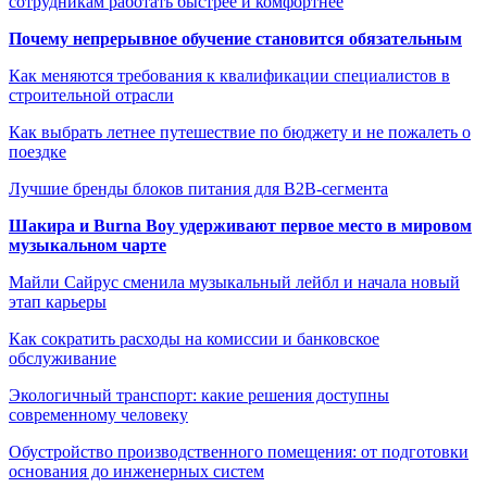
сотрудникам работать быстрее и комфортнее
Почему непрерывное обучение становится обязательным
Как меняются требования к квалификации специалистов в
строительной отрасли
Как выбрать летнее путешествие по бюджету и не пожалеть о
поездке
Лучшие бренды блоков питания для B2B-сегмента
Шакира и Burna Boy удерживают первое место в мировом
музыкальном чарте
Майли Сайрус сменила музыкальный лейбл и начала новый
этап карьеры
Как сократить расходы на комиссии и банковское
обслуживание
Экологичный транспорт: какие решения доступны
современному человеку
Обустройство производственного помещения: от подготовки
основания до инженерных систем