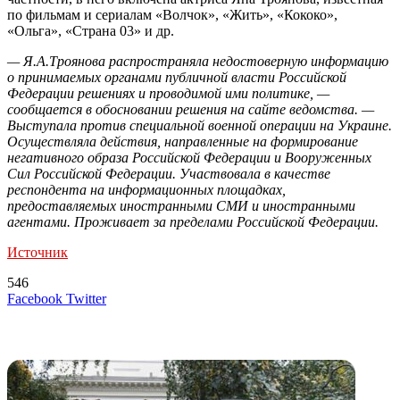
по фильмам и сериалам «Волчок», «Жить», «Кококо»,
«Ольга», «Страна 03» и др.
— Я.А.Троянова распространяла недостоверную информацию
о принимаемых органами публичной власти Российской
Федерации решениях и проводимой ими политике, —
сообщается в обосновании решения на сайте ведомства. —
Выступала против специальной военной операции на Украине.
Осуществляла действия, направленные на формирование
негативного образа Российской Федерации и Вооруженных
Сил Российской Федерации. Участвовала в качестве
респондента на информационных площадках,
предоставляемых иностранными СМИ и иностранными
агентами. Проживает за пределами Российской Федерации.
Источник
546
LinkedIn
Tumblr
Reddit
Вконтакте
Одноклассники
Skype
Messenger
Messenger
WhatsApp
Telegram
Viber
Line
Поделиться
Печатать
Facebook
Twitter
через
электронную
Похожие радио
почту