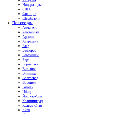
Молдова
Нидерланды
США
Франция
Швейцария
По городам
Алма-Ата
Амстердам
Ареццо
Астрахань
Баар
Белгород
Березники
Берлин
Борисовка
Вильнюс
Винница
Волгоград
Воронеж
Гомель
Ибица
Йошкар-Ола
Калининград
Калвер-Сити
Киев