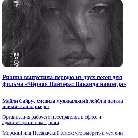
Рианна выпустила первую из двух песен для
фильма «Чёрная Пантера: Ваканда навсегда»
Майли Сайрус сменила музыкальный лейбл и начала
новый этап карьеры
Организация рабочего пространства в офисе и
административном здании
Мирский или Несвижский замок: что выбрать и чем они