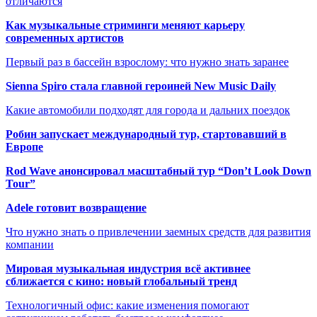
отличаются
Как музыкальные стриминги меняют карьеру
современных артистов
Первый раз в бассейн взрослому: что нужно знать заранее
Sienna Spiro стала главной героиней New Music Daily
Какие автомобили подходят для города и дальних поездок
Робин запускает международный тур, стартовавший в
Европе
Rod Wave анонсировал масштабный тур “Don’t Look Down
Tour”
Adele готовит возвращение
Что нужно знать о привлечении заемных средств для развития
компании
Мировая музыкальная индустрия всё активнее
сближается с кино: новый глобальный тренд
Технологичный офис: какие изменения помогают