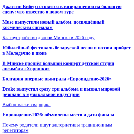
Джастин Бибер готовится к возвращению на большую
сцену: что известно о новом туре
Muse выпустили новый альбом, посвящённый
космическим сигналам
Благоустройство дворов Минска в 2026 году
Юбилейный фестиваль беларуской песни и поэзии пройдет
в Молодечно в июне
В Минске прошёл большой концерт детской студии
ансамбля «Хорошки»
Болгария впервые выиграла «Евровидение-2026»
Drake выпустил сразу три альбома и вызвал мировой
резонанс в музыкальной индустрии
Выбор маски сварщика
Евровидение-2026: объявлены место и дата финала
Почему родители ищут альтернативы традиционным
репетиторам