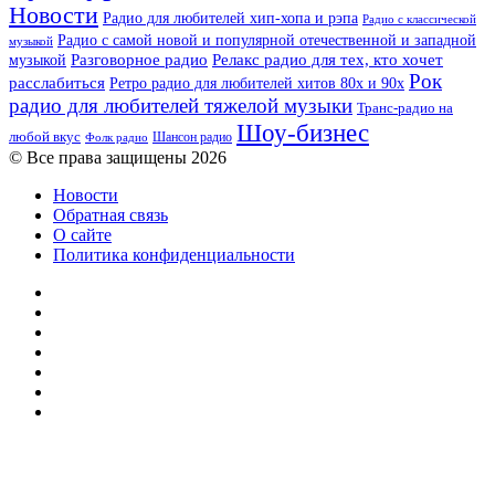
Новости
Радио для любителей хип-хопа и рэпа
Радио с классической
Радио с самой новой и популярной отечественной и западной
музыкой
музыкой
Разговорное радио
Релакс радио для тех, кто хочет
Рок
расслабиться
Ретро радио для любителей хитов 80х и 90х
радио для любителей тяжелой музыки
Транс-радио на
Шоу-бизнес
любой вкус
Шансон радио
Фолк радио
© Все права защищены 2026
Новости
Обратная связь
О сайте
Политика конфиденциальности
Facebook
Twitter
YouTube
vk.com
Одноклассники
Telegram
RSS
Кнопка
«Наверх»