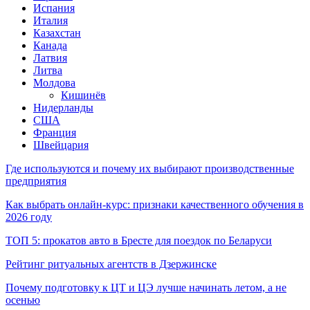
Испания
Италия
Казахстан
Канада
Латвия
Литва
Молдова
Кишинёв
Нидерланды
США
Франция
Швейцария
Где используются и почему их выбирают производственные
предприятия
Как выбрать онлайн-курс: признаки качественного обучения в
2026 году
ТОП 5: прокатов авто в Бресте для поездок по Беларуси
Рейтинг ритуальных агентств в Дзержинске
Почему подготовку к ЦТ и ЦЭ лучше начинать летом, а не
осенью