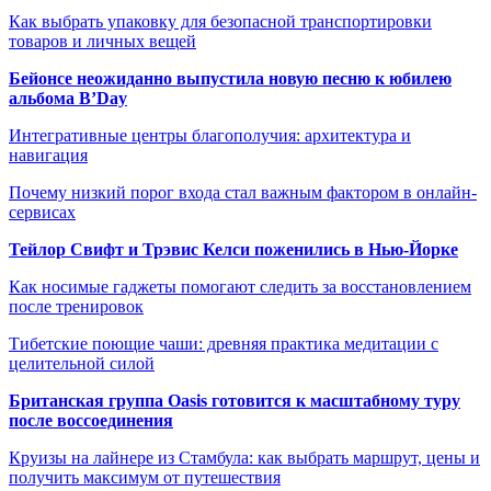
Как выбрать упаковку для безопасной транспортировки
товаров и личных вещей
Бейонсе неожиданно выпустила новую песню к юбилею
альбома B’Day
Интегративные центры благополучия: архитектура и
навигация
Почему низкий порог входа стал важным фактором в онлайн-
сервисах
Тейлор Свифт и Трэвис Келси поженились в Нью-Йорке
Как носимые гаджеты помогают следить за восстановлением
после тренировок
Тибетские поющие чаши: древняя практика медитации с
целительной силой
Британская группа Oasis готовится к масштабному туру
после воссоединения
Круизы на лайнере из Стамбула: как выбрать маршрут, цены и
получить максимум от путешествия