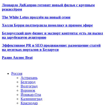
Леонардо ДиКаприо готовит новый фильм с крупным
режиссёром
The White Lotus продлён на новый сезон
Холли Берри подтвердила помолвк
у в прямом эфире
Белорусский шоу-бизнес и экспорт контента: есть ли выход
на зарубежную аудиторию
Эффективное PR и SEO продвижение:
размещение статей
на десятках порталов в Беларуси
Радио Аплюс Beat
Радио по странам
Россия
Астрахань
Белгород
Волгоград
Воронеж
Йошкар-Ола
Калининград
Краснодар