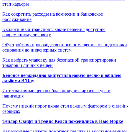
этап карьеры
Как сократить расходы на комиссии и банковское
обслуживание
Экологичный транспорт: какие решения доступны
современному человеку
Обустройство производственного помещения: от подготовки
основания до инженерных систем
Как выбрать упаковку для безопасной транспортировки
товаров и личных вещей
Бейонсе неожиданно выпустила новую песню к юбилею
альбома B’Day
Интегративные центры благополучия: архитектура и
навигация
Почему низкий порог входа стал важным фактором в онлайн-
сервисах
Тейлор Свифт и Трэвис Келси поженились в Нью-Йорке
Как носимые гаджеты помогают следить за восстановлением