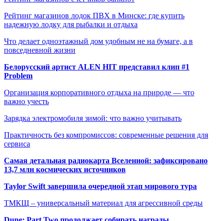
Рейтинг магазинов лодок ПВХ в Минске: где купить
надежную лодку для рыбалки и отдыха
Что делает одноэтажный дом удобным не на бумаге, а в
повседневной жизни
Белорусский артист ALEN HIT представил клип #1
Problem
Организация корпоративного отдыха на природе — что
важно учесть
Зарядка электромобиля зимой: что важно учитывать
Практичность без компромиссов: современные решения для
сервиса
Самая детальная радиокарта Вселенной: зафиксировано
13,7 млн космических источников
Taylor Swift завершила очередной этап мирового тура
ТМКЩ – универсальный материал для агрессивной среды
Dune: Part Two продолжает собирать награды