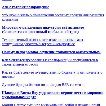
Adele готовит возвращение
Что нужно знать о привлечении заемных средств для развития
компании
Мировая музыкальная индустрия всё активнее
сближается с кино: новый глобальный тренд
Технологичный офис: какие изменения помогают
сотрудникам работать быстрее и комфортнее
Почему непрерывное обучение становится обязательным
Как меняются требования к квалификации специалистов в
строительной отрасли
Как выбрать летнее путешествие по бюджету и не пожалеть о
поездке
Лучшие бренды блоков питания для B2B-сегмента
Шакира и Burna Boy удерживают первое место в мировом
музыкальном чарте
Майли Сайрус сменила музыкальный лейбл и начала новый