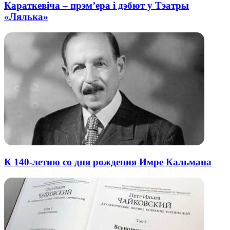
Караткевіча – прэм’ера і дэбют у Тэатры
«Лялька»
К 140-летию со дня рождения Имре Кальмана