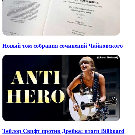
Новый том собрания сочинений Чайковского
Тейлор Свифт против Дрейка: итоги Billboard