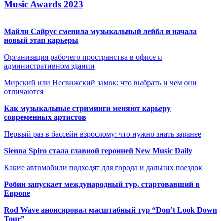
Music Awards 2023
Майли Сайрус сменила музыкальный лейбл и начала
новый этап карьеры
Организация рабочего пространства в офисе и
административном здании
Мирский или Несвижский замок: что выбрать и чем они
отличаются
Как музыкальные стриминги меняют карьеру
современных артистов
Первый раз в бассейн взрослому: что нужно знать заранее
Sienna Spiro стала главной героиней New Music Daily
Какие автомобили подходят для города и дальних поездок
Робин запускает международный тур, стартовавший в
Европе
Rod Wave анонсировал масштабный тур “Don’t Look Down
Tour”