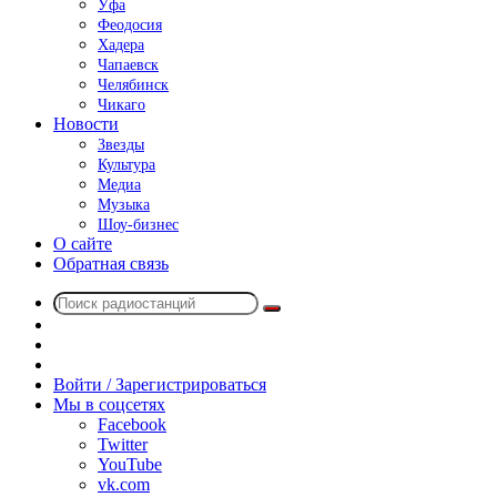
Уфа
Феодосия
Хадера
Чапаевск
Челябинск
Чикаго
Новости
Звезды
Культура
Медиа
Музыка
Шоу-бизнес
О сайте
Обратная связь
Поиск
Switch
радиостанций
skin
Sidebar
Случайное
радио
Войти / Зарегистрироваться
Мы в соцсетях
Facebook
Twitter
YouTube
vk.com