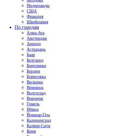
Молдова
Нидерланды
США
Франция
Швейцария
По городам
Алма-Ата
Амстердам
Ареццо
Астрахань
Баар
Белгород
Березники
Берлин
Борисовка
Вильнюс
Винница
Волгоград
Воронеж
Гомель
Ибица
Йошкар-Ола
Калининград
Калвер-Сити
Киев