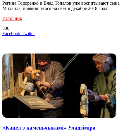
Регина Тодоренко и Влад Топалов уже воспитывают сына
Михаила, появившегося на свет в декабре 2018 года.
Источник
506
LinkedIn
Tumblr
Reddit
Вконтакте
Одноклассники
Skype
Messenger
Messenger
WhatsApp
Telegram
Viber
Line
Поделиться
Печатать
Facebook
Twitter
через
электронную
Похожие радио
почту
«Кацёл з каменьчыкамі» Уладзіміра