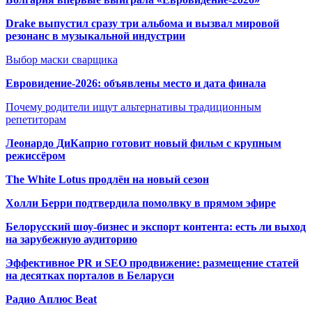
Drake выпустил сразу три альбома и вызвал мировой
резонанс в музыкальной индустрии
Выбор маски сварщика
Евровидение-2026: объявлены место и дата финала
Почему родители ищут альтернативы традиционным
репетиторам
Леонардо ДиКаприо готовит новый фильм с крупным
режиссёром
The White Lotus продлён на новый сезон
Холли Берри подтвердила помолвк
у в прямом эфире
Белорусский шоу-бизнес и экспорт контента: есть ли выход
на зарубежную аудиторию
Эффективное PR и SEO продвижение:
размещение статей
на десятках порталов в Беларуси
Радио Аплюс Beat