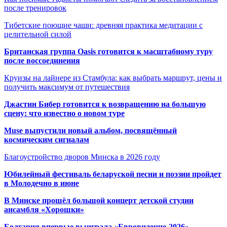
после тренировок
Тибетские поющие чаши: древняя практика медитации с
целительной силой
Британская группа Oasis готовится к масштабному туру
после воссоединения
Круизы на лайнере из Стамбула: как выбрать маршрут, цены и
получить максимум от путешествия
Джастин Бибер готовится к возвращению на большую
сцену: что известно о новом туре
Muse выпустили новый альбом, посвящённый
космическим сигналам
Благоустройство дворов Минска в 2026 году
Юбилейный фестиваль беларуской песни и поэзии пройдет
в Молодечно в июне
В Минске прошёл большой концерт детской студии
ансамбля «Хорошки»
Болгария впервые выиграла «Евровидение-2026»