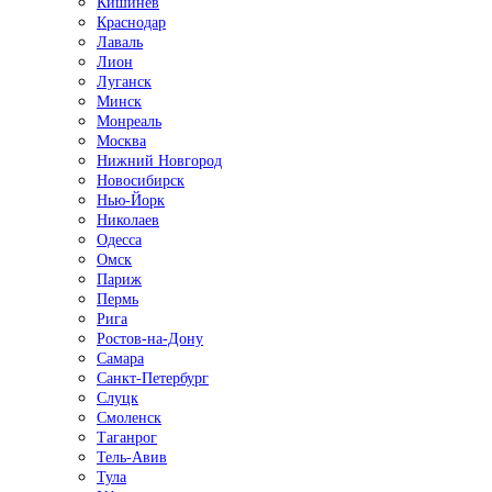
Кишинёв
Краснодар
Лаваль
Лион
Луганск
Минск
Монреаль
Москва
Нижний Новгород
Новосибирск
Нью-Йорк
Николаев
Одесса
Омск
Париж
Пермь
Рига
Ростов-на-Дону
Самара
Санкт-Петербург
Слуцк
Смоленск
Таганрог
Тель-Авив
Тула