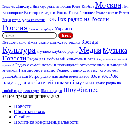
Москва
Киев
Дип-хаус
Дип-хаус радио из России
Клубное
Поп
Беларусь
Разговорное
Расслабляющее
Разговорное радио из России
Релакс радио из России
Рок
Рок радио из России
Ретро
Ретро-радио из России
Россия
Украина
Санкт-Петербург
Найти:
Звезды
Дип-хаус радио
Джаз радио
Детское радио
Культура
Медиа
Музыка
Лучшее клубное радио
Новости
Радио для любителей хип-хопа и рэпа
Радио с классической
Радио с самой новой и популярной отечественной и западной
музыкой
музыкой
Разговорное радио
Релакс радио для тех, кто хочет
Рок
расслабиться
Ретро радио для любителей хитов 80х и 90х
радио для любителей тяжелой музыки
Транс-радио на
Шоу-бизнес
любой вкус
Шансон радио
Фолк радио
© Все права защищены 2026
Новости
Обратная связь
О сайте
Политика конфиденциальности
Facebook