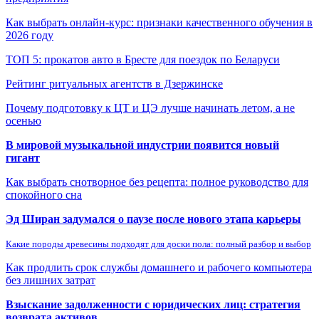
Как выбрать онлайн-курс: признаки качественного обучения в
2026 году
ТОП 5: прокатов авто в Бресте для поездок по Беларуси
Рейтинг ритуальных агентств в Дзержинске
Почему подготовку к ЦТ и ЦЭ лучше начинать летом, а не
осенью
В мировой музыкальной индустрии появится новый
гигант
Как выбрать снотворное без рецепта: полное руководство для
спокойного сна
Эд Ширан задумался о паузе после нового этапа карьеры
Какие породы древесины подходят для доски пола: полный разбор и выбор
Как продлить срок службы домашнего и рабочего компьютера
без лишних затрат
Взыскание задолженности с юридических лиц: стратегия
возврата активов