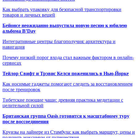
Как выбрать упаковку для безопасной транспортировки
товаров и личных вещей
Бейонсе неожиданно выпустила новую песню к юбилею
альбома B’Day
Интегративные центры благополучия: архитектура и
навигация
Почему низкий порог входа стал важным фактором в онлайн-
сервисах
Тейлор Свифт и Трэвис Келси поженились в Нью-Йорке
Как носимые гаджеты помогают следить за восстановлением
после тренировок
Тибетские поющие чаши: древняя практика медитации с
целительной силой
Британская группа Oasis готовится к масштабному туру
после воссоединения
Круизы на лайнере из Стамбула: как выбрать маршрут, цены и
получить максимум от путешествия