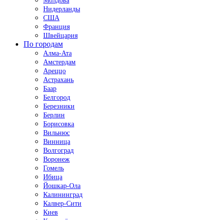
Молдова
Нидерланды
США
Франция
Швейцария
По городам
Алма-Ата
Амстердам
Ареццо
Астрахань
Баар
Белгород
Березники
Берлин
Борисовка
Вильнюс
Винница
Волгоград
Воронеж
Гомель
Ибица
Йошкар-Ола
Калининград
Калвер-Сити
Киев