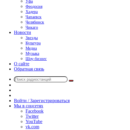
Уфа
Феодосия
Хадера
Чапаевск
Челябинск
Чикаго
Новости
Звезды
Культура
Медиа
Музыка
Шоу-бизнес
О сайте
Обратная связь
Поиск
Switch
радиостанций
skin
Sidebar
Случайное
радио
Войти / Зарегистрироваться
Мы в соцсетях
Facebook
Twitter
YouTube
vk.com