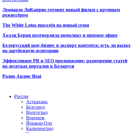
Леонардо ДиКаприо готовит новый фильм с крупным
режиссёром
The White Lotus продлён на новый сезон
Холли Берри подтвердила помолвк
у в прямом эфире
Белорусский шоу-бизнес и экспорт контента: есть ли выход
на зарубежную аудиторию
Эффективное PR и SEO продвижение:
размещение статей
на десятках порталов в Беларуси
Радио Аплюс Beat
Радио по странам
Россия
Астрахань
Белгород
Волгоград
Воронеж
Йошкар-Ола
Калининград