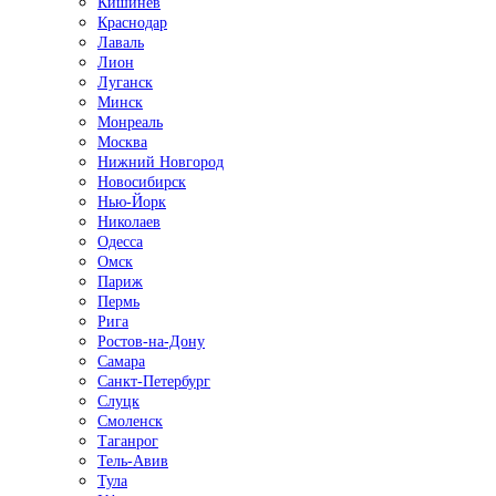
Кишинёв
Краснодар
Лаваль
Лион
Луганск
Минск
Монреаль
Москва
Нижний Новгород
Новосибирск
Нью-Йорк
Николаев
Одесса
Омск
Париж
Пермь
Рига
Ростов-на-Дону
Самара
Санкт-Петербург
Слуцк
Смоленск
Таганрог
Тель-Авив
Тула