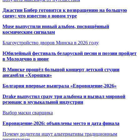
Джастин Бибер готовится к возвращению на большую
сцену: что известно о новом туре
Muse выпустили новый альбом, посвящённый
космическим сигналам
Благоустройство дворов Минска в 2026 году
Юбилейный фестиваль беларуской песни и поэзии пройдет
в Молодечно в июне
В Минске прошёл большой концерт детской студии
ансамбля «Хорошки»
Болгария впервые выиграла «Евровидение-2026»
Drake выпустил сразу три альбома и вызвал мировой
резонанс в музыкальной индустрии
Выбор маски сварщика
Евровидение-2026: объявлены место и дата финала
Почему родители ищут альтернативы традиционным
репетиторам