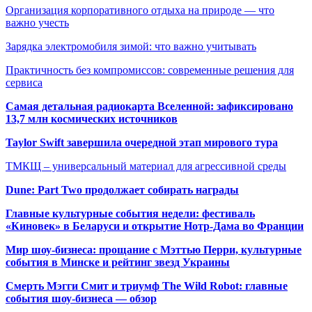
Организация корпоративного отдыха на природе — что
важно учесть
Зарядка электромобиля зимой: что важно учитывать
Практичность без компромиссов: современные решения для
сервиса
Самая детальная радиокарта Вселенной: зафиксировано
13,7 млн космических источников
Taylor Swift завершила очередной этап мирового тура
ТМКЩ – универсальный материал для агрессивной среды
Dune: Part Two продолжает собирать награды
Главные культурные события недели: фестиваль
«Киновек» в Беларуси и открытие Нотр-Дама во Франции
Мир шоу-бизнеса: прощание с Мэттью Перри, культурные
события в Минске и рейтинг звезд Украины
Смерть Мэгги Смит и триумф The Wild Robot: главные
события шоу-бизнеса — обзор