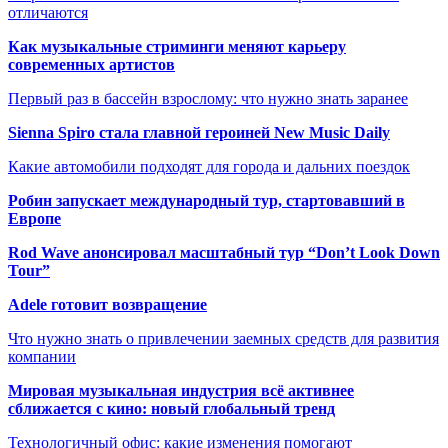
отличаются
Как музыкальные стриминги меняют карьеру
современных артистов
Первый раз в бассейн взрослому: что нужно знать заранее
Sienna Spiro стала главной героиней New Music Daily
Какие автомобили подходят для города и дальних поездок
Робин запускает международный тур, стартовавший в
Европе
Rod Wave анонсировал масштабный тур “Don’t Look Down
Tour”
Adele готовит возвращение
Что нужно знать о привлечении заемных средств для развития
компании
Мировая музыкальная индустрия всё активнее
сближается с кино: новый глобальный тренд
Технологичный офис: какие изменения помогают