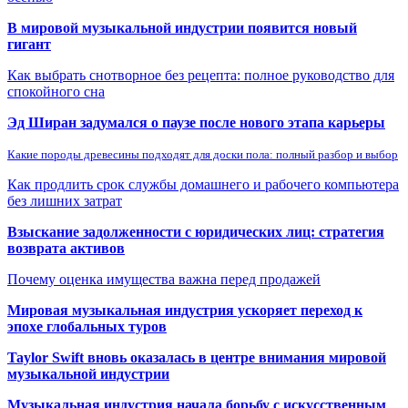
В мировой музыкальной индустрии появится новый
гигант
Как выбрать снотворное без рецепта: полное руководство для
спокойного сна
Эд Ширан задумался о паузе после нового этапа карьеры
Какие породы древесины подходят для доски пола: полный разбор и выбор
Как продлить срок службы домашнего и рабочего компьютера
без лишних затрат
Взыскание задолженности с юридических лиц: стратегия
возврата активов
Почему оценка имущества важна перед продажей
Мировая музыкальная индустрия ускоряет переход к
эпохе глобальных туров
Taylor Swift вновь оказалась в центре внимания мировой
музыкальной индустрии
Музыкальная индустрия начала борьбу с искусственным