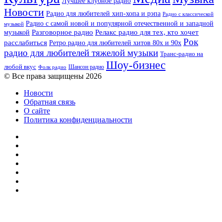
Лучшее клубное радио
Новости
Радио для любителей хип-хопа и рэпа
Радио с классической
Радио с самой новой и популярной отечественной и западной
музыкой
музыкой
Разговорное радио
Релакс радио для тех, кто хочет
Рок
расслабиться
Ретро радио для любителей хитов 80х и 90х
радио для любителей тяжелой музыки
Транс-радио на
Шоу-бизнес
любой вкус
Шансон радио
Фолк радио
© Все права защищены 2026
Новости
Обратная связь
О сайте
Политика конфиденциальности
Facebook
Twitter
YouTube
vk.com
Одноклассники
Telegram
RSS
Кнопка
«Наверх»