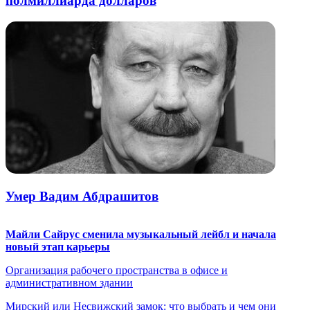
полмиллиарда долларов
Умер Вадим Абдрашитов
Майли Сайрус сменила музыкальный лейбл и начала
новый этап карьеры
Организация рабочего пространства в офисе и
административном здании
Мирский или Несвижский замок: что выбрать и чем они