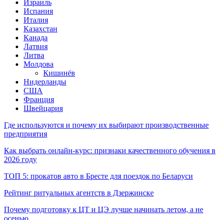
Израиль
Испания
Италия
Казахстан
Канада
Латвия
Литва
Молдова
Кишинёв
Нидерланды
США
Франция
Швейцария
Где используются и почему их выбирают производственные
предприятия
Как выбрать онлайн-курс: признаки качественного обучения в
2026 году
ТОП 5: прокатов авто в Бресте для поездок по Беларуси
Рейтинг ритуальных агентств в Дзержинске
Почему подготовку к ЦТ и ЦЭ лучше начинать летом, а не
осенью