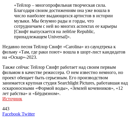
«Тейлор – многопрофильная творческая сила.
Благодаря своим достижениям она уже вошла в
число наиболее выдающихся артистов в истории
музыки. Мы безумно рады и горды, что
сотрудничаем с ней во многих аспектах ее карьеры
[Свифт выпускается на лейбле Republic,
принадлежащем Universal]».
Недавно песня Тейлор Свифт «Carolina» из саундтрека к
фильму «Там, где раки поют» вошла в шорт-лист кандидатов
на «Оскар»-2023.
Также сейчас Тейлор Свифт работает над своим первым
фильмом в качестве режиссера. О нем известно немного, но
проект обещает быть серьезным. Его производством
занимается крупная студия Searchlight Pictures, работавшая над
оскароносными «Формой воды», «Землей кочевников», «12
лет рабства» и «Бёрдмэном».
Источник
443
LinkedIn
Tumblr
Reddit
Вконтакте
Одноклассники
Skype
Messenger
Messenger
WhatsApp
Telegram
Viber
Line
Поделиться
Печатать
Facebook
Twitter
через
электронную
Похожие радио
почту