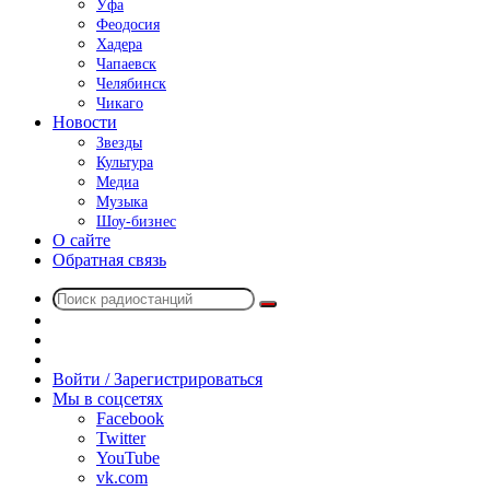
Уфа
Феодосия
Хадера
Чапаевск
Челябинск
Чикаго
Новости
Звезды
Культура
Медиа
Музыка
Шоу-бизнес
О сайте
Обратная связь
Поиск
Switch
радиостанций
skin
Sidebar
Случайное
радио
Войти / Зарегистрироваться
Мы в соцсетях
Facebook
Twitter
YouTube
vk.com