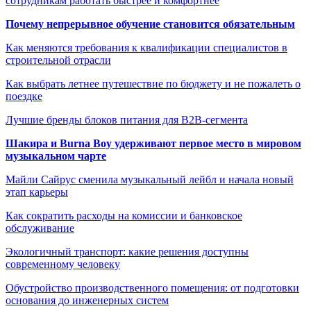
сотрудникам работать быстрее и комфортнее
Почему непрерывное обучение становится обязательным
Как меняются требования к квалификации специалистов в
строительной отрасли
Как выбрать летнее путешествие по бюджету и не пожалеть о
поездке
Лучшие бренды блоков питания для B2B-сегмента
Шакира и Burna Boy удерживают первое место в мировом
музыкальном чарте
Майли Сайрус сменила музыкальный лейбл и начала новый
этап карьеры
Как сократить расходы на комиссии и банковское
обслуживание
Экологичный транспорт: какие решения доступны
современному человеку
Обустройство производственного помещения: от подготовки
основания до инженерных систем