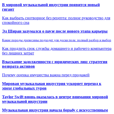
В мировой музыкальной индустрии появится новый
гигант
Как выбрать снотворное без рецепта: полное руководство для
спокойного сна
Эд Ширан задумался о паузе после нового этапа карьеры
Какие породы древесины подходят для доски пола: полный разбор и выбор
Как продлить срок службы домашнего и рабочего компьютера
без лишних затрат
Взыскание задолженности с юридических лиц: стратегия
возврата активов
Почему оценка имущества важна перед продажей
Мировая музыкальная индустрия ускоряет переход к
эпохе глобальных туров
Taylor Swift вновь оказалась в центре внимания мировой
музыкальной индустрии
Музыкальная индустрия начала борьбу с искусственным