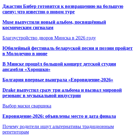
Джастин Бибер готовится к возвращению на большую
сцену: что известно о новом туре
Muse выпустили новый альбом, посвящённый
космическим сигналам
Благоустройство дворов Минска в 2026 году
Юбилейный фестиваль беларуской песни и поэзии пройдет
в Молодечно в июне
В Минске прошёл большой концерт детской студии
ансамбля «Хорошки»
Болгария впервые выиграла «Евровидение-2026»
Drake выпустил сразу три альбома и вызвал мировой
резонанс в музыкальной индустрии
Выбор маски сварщика
Евровидение-2026: объявлены место и дата финала
Почему родители ищут альтернативы традиционным
репетиторам