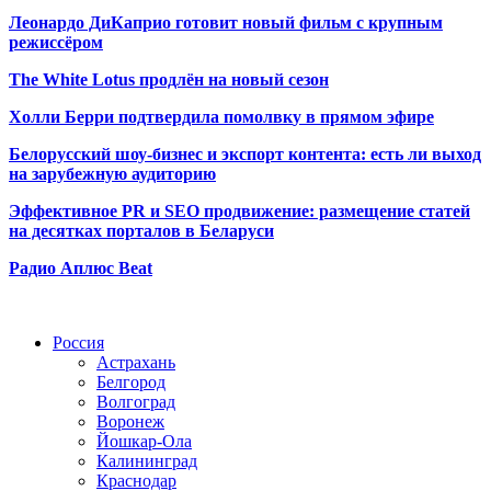
Леонардо ДиКаприо готовит новый фильм с крупным
режиссёром
The White Lotus продлён на новый сезон
Холли Берри подтвердила помолвк
у в прямом эфире
Белорусский шоу-бизнес и экспорт контента: есть ли выход
на зарубежную аудиторию
Эффективное PR и SEO продвижение:
размещение статей
на десятках порталов в Беларуси
Радио Аплюс Beat
Радио по странам
Россия
Астрахань
Белгород
Волгоград
Воронеж
Йошкар-Ола
Калининград
Краснодар