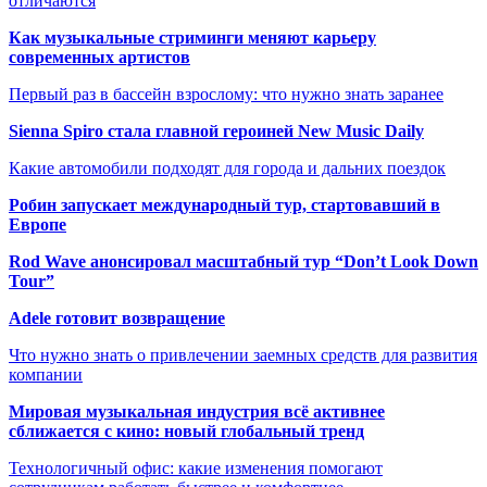
отличаются
Как музыкальные стриминги меняют карьеру
современных артистов
Первый раз в бассейн взрослому: что нужно знать заранее
Sienna Spiro стала главной героиней New Music Daily
Какие автомобили подходят для города и дальних поездок
Робин запускает международный тур, стартовавший в
Европе
Rod Wave анонсировал масштабный тур “Don’t Look Down
Tour”
Adele готовит возвращение
Что нужно знать о привлечении заемных средств для развития
компании
Мировая музыкальная индустрия всё активнее
сближается с кино: новый глобальный тренд
Технологичный офис: какие изменения помогают