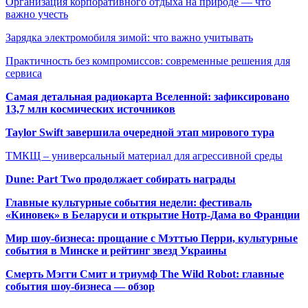
Организация корпоративного отдыха на природе — что
важно учесть
Зарядка электромобиля зимой: что важно учитывать
Практичность без компромиссов: современные решения для
сервиса
Самая детальная радиокарта Вселенной: зафиксировано
13,7 млн космических источников
Taylor Swift завершила очередной этап мирового тура
ТМКЩ – универсальный материал для агрессивной среды
Dune: Part Two продолжает собирать награды
Главные культурные события недели: фестиваль
«Киновек» в Беларуси и открытие Нотр-Дама во Франции
Мир шоу-бизнеса: прощание с Мэттью Перри, культурные
события в Минске и рейтинг звезд Украины
Смерть Мэгги Смит и триумф The Wild Robot: главные
события шоу-бизнеса — обзор