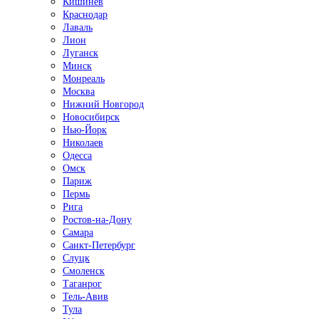
Кишинёв
Краснодар
Лаваль
Лион
Луганск
Минск
Монреаль
Москва
Нижний Новгород
Новосибирск
Нью-Йорк
Николаев
Одесса
Омск
Париж
Пермь
Рига
Ростов-на-Дону
Самара
Санкт-Петербург
Слуцк
Смоленск
Таганрог
Тель-Авив
Тула