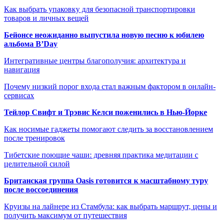
Как выбрать упаковку для безопасной транспортировки
товаров и личных вещей
Бейонсе неожиданно выпустила новую песню к юбилею
альбома B’Day
Интегративные центры благополучия: архитектура и
навигация
Почему низкий порог входа стал важным фактором в онлайн-
сервисах
Тейлор Свифт и Трэвис Келси поженились в Нью-Йорке
Как носимые гаджеты помогают следить за восстановлением
после тренировок
Тибетские поющие чаши: древняя практика медитации с
целительной силой
Британская группа Oasis готовится к масштабному туру
после воссоединения
Круизы на лайнере из Стамбула: как выбрать маршрут, цены и
получить максимум от путешествия