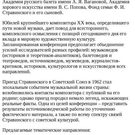
Академия русского балета имени А. Я. Вагановой, Академия
хорового искусства имени В. С. Попова, Фонд семьи Ф. И.
Стравинского и его сыновей.
Юбилей крупнейшего композитора XX века, определившего
пути новой музыки, дает повод для всестороннего,
комплексного осмысления с позиций сегодняшнего дня его
вклада в мировую художественную культуру.
Запланированная конференция предполагает объединение
усилий исследователей разных профилей: музыковедов
(историков и теоретиков-аналитиков), балетоведов и
театроведов, источниковедов, музееведов, журналистов-
критиков, историков, культурологов и искусствоведов всех
направлений.
Приезд Стравинского в Советский Союз в 1962 стал
эпохальным событием музыкальной жизни страны:
возобновились контакты композитора с публикой на его
родине; однако приезд породил немало легенд, искажающих
реальные факты. Одна из целей конференции – представить
результаты источниковедческой работы по уточнению
фактического материала, а также по всему спектру связей
Стравинского с советской культурой.
Предлагаемые тематические направления: