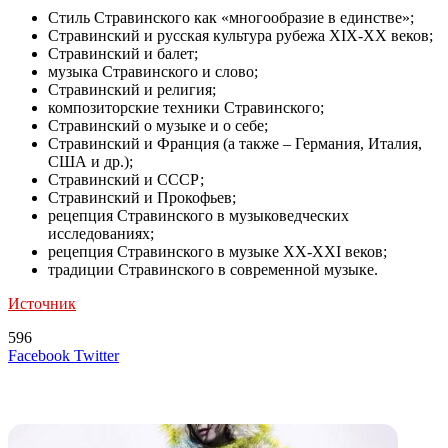
Стиль Стравинского как «многообразие в единстве»;
Стравинский и русская культура рубежа XIX-XX веков;
Стравинский и балет;
музыка Стравинского и слово;
Стравинский и религия;
композиторские техники Стравинского;
Стравинский о музыке и о себе;
Стравинский и Франция (а также – Германия, Италия,
США и др.);
Стравинский и СССР;
Стравинский и Прокофьев;
рецепция Стравинского в музыковедческих
исследованиях;
рецепция Стравинского в музыке XX-XXI веков;
традиции Стравинского в современной музыке.
Источник
596
LinkedIn
Tumblr
Reddit
Вконтакте
Одноклассники
Skype
Messenger
Messenger
WhatsApp
Telegram
Viber
Line
Поделиться
Печатать
Facebook
Twitter
через
электронную
Похожие радио
почту