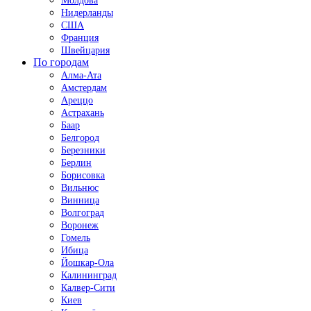
Молдова
Нидерланды
США
Франция
Швейцария
По городам
Алма-Ата
Амстердам
Ареццо
Астрахань
Баар
Белгород
Березники
Берлин
Борисовка
Вильнюс
Винница
Волгоград
Воронеж
Гомель
Ибица
Йошкар-Ола
Калининград
Калвер-Сити
Киев