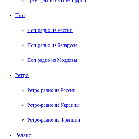
Транс-радио из Швейцарии
Поп
Поп-радио из России
Поп-радио из Беларуси
Поп радио из Молдовы
Ретро
Ретро-радио из России
Ретро-радио из Украины
Ретро-радио из Франции
Релакс