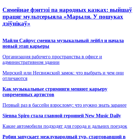
Сямейнае фэнтэзі па народных казках: выйшаў
працяг мультсерыяла «Марыля. У пошуках
дзіўнікаў»
Майли Сайрус сменила музыкальный лейбл и начала
новый этап карьеры
Организация рабочего пространства в офисе и
административном здании
Мирский или Несвижский замок: что выбрать и чем они
отличаются
Как музыкальные стриминги меняют карьеру
современных артистов
Первый раз в бассейн взрослому: что нужно знать заранее
Sienna Spiro стала главной героиней New Music Daily
Какие автомобили подходят для города и дальних поездок
Робин запускает международный тур, стартовавший в