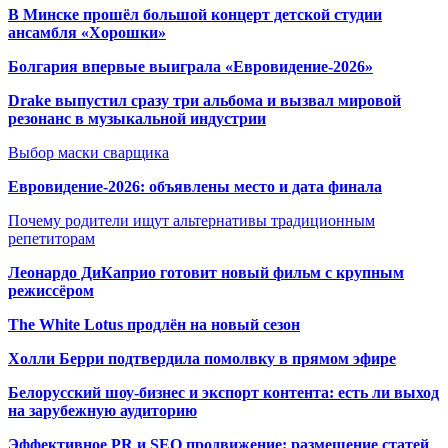
В Минске прошёл большой концерт детской студии
ансамбля «Хорошки»
Болгария впервые выиграла «Евровидение-2026»
Drake выпустил сразу три альбома и вызвал мировой
резонанс в музыкальной индустрии
Выбор маски сварщика
Евровидение-2026: объявлены место и дата финала
Почему родители ищут альтернативы традиционным
репетиторам
Леонардо ДиКаприо готовит новый фильм с крупным
режиссёром
The White Lotus продлён на новый сезон
Холли Берри подтвердила помолвк
у в прямом эфире
Белорусский шоу-бизнес и экспорт контента: есть ли выход
на зарубежную аудиторию
Эффективное PR и SEO продвижение:
размещение статей