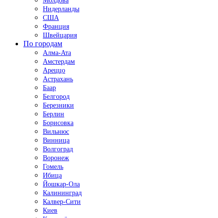
Молдова
Нидерланды
США
Франция
Швейцария
По городам
Алма-Ата
Амстердам
Ареццо
Астрахань
Баар
Белгород
Березники
Берлин
Борисовка
Вильнюс
Винница
Волгоград
Воронеж
Гомель
Ибица
Йошкар-Ола
Калининград
Калвер-Сити
Киев