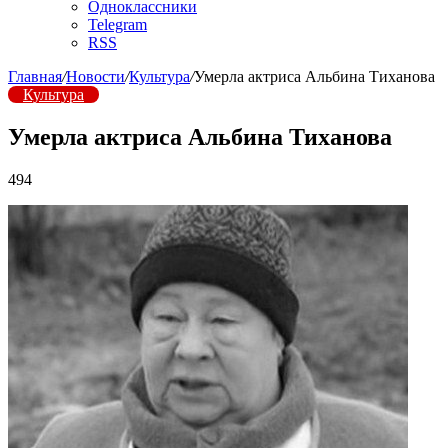
Одноклассники
Telegram
RSS
Главная
/
Новости
/
Культура
/
Умерла актриса Альбина Тиханова
Культура
Умерла актриса Альбина Тиханова
494