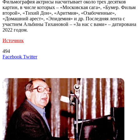
Фильмография актрисы насчитывает около трех десятков
картин, в числе которых – «Московская сага», «Бумер. Фильм
второй», «Тихий Дон», «Аритмия», «Озабоченные»,
«Домашний арест», «Эпидемия» и др. Последняя лента с
участием Альбины Тихановой – «За нас с вами» – датирована
2022 годом.
Источник
494
LinkedIn
Tumblr
Reddit
Вконтакте
Одноклассники
Skype
Messenger
Messenger
WhatsApp
Telegram
Viber
Line
Поделиться
Печатать
Facebook
Twitter
через
электронную
Похожие радио
почту