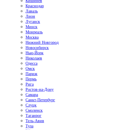
Кишинёв
Краснодар
Лаваль
Лион
Луганск
Минск
Монреаль
Москва
Нижний Новгород
Новосибирск
Нью-Йорк
Николаев
Одесса
Омск
Париж
Пермь
Рига
Ростов-на-Дону
Самара
Санкт-Петербург
Слуцк
Смоленск
Таганрог
Тель-Авив
Тула