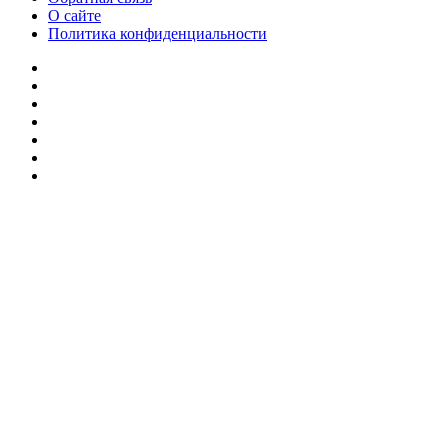
О сайте
Политика конфиденциальности
Facebook
Twitter
YouTube
vk.com
Одноклассники
Telegram
RSS
Кнопка
«Наверх»