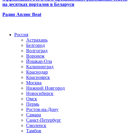
на десятках порталов в Беларуси
Радио Аплюс Beat
Радио по странам
Россия
Астрахань
Белгород
Волгоград
Воронеж
Йошкар-Ола
Калининград
Краснодар
Красноярск
Москва
Нижний Новгород
Новосибирск
Омск
Пермь
Ростов-на-Дону
Самара
Санкт-Петербург
Смоленск
Тамбов