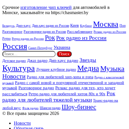
Аплюс
Beat
Срочное
изготовление чип ключей
для автомобилей в
Минске, заказывайте на https://chasmaster.by
Москва
Киев
Дип-хаус
Дип-хаус радио из России
Клубное
Поп
Беларусь
Разговорное
Расслабляющее
Разговорное радио из России
Релакс радио из России
Рок
Рок радио из России
Ретро
Ретро-радио из России
Россия
Украина
Санкт-Петербург
Найти:
Звезды
Дип-хаус радио
Джаз радио
Детское радио
Культура
Медиа
Музыка
Лучшее клубное радио
Новости
Радио для любителей хип-хопа и рэпа
Радио с классической
Радио с самой новой и популярной отечественной и западной
музыкой
музыкой
Разговорное радио
Релакс радио для тех, кто хочет
Рок
расслабиться
Ретро радио для любителей хитов 80х и 90х
радио для любителей тяжелой музыки
Транс-радио на
Шоу-бизнес
любой вкус
Шансон радио
Фолк радио
© Все права защищены 2026
Новости
Обратная связь