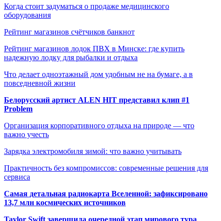
Когда стоит задуматься о продаже медицинского
оборудования
Рейтинг магазинов счётчиков банкнот
Рейтинг магазинов лодок ПВХ в Минске: где купить
надежную лодку для рыбалки и отдыха
Что делает одноэтажный дом удобным не на бумаге, а в
повседневной жизни
Белорусский артист ALEN HIT представил клип #1
Problem
Организация корпоративного отдыха на природе — что
важно учесть
Зарядка электромобиля зимой: что важно учитывать
Практичность без компромиссов: современные решения для
сервиса
Самая детальная радиокарта Вселенной: зафиксировано
13,7 млн космических источников
Taylor Swift завершила очередной этап мирового тура