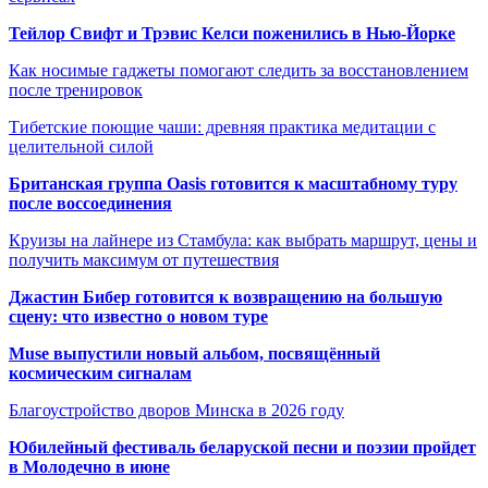
Тейлор Свифт и Трэвис Келси поженились в Нью-Йорке
Как носимые гаджеты помогают следить за восстановлением
после тренировок
Тибетские поющие чаши: древняя практика медитации с
целительной силой
Британская группа Oasis готовится к масштабному туру
после воссоединения
Круизы на лайнере из Стамбула: как выбрать маршрут, цены и
получить максимум от путешествия
Джастин Бибер готовится к возвращению на большую
сцену: что известно о новом туре
Muse выпустили новый альбом, посвящённый
космическим сигналам
Благоустройство дворов Минска в 2026 году
Юбилейный фестиваль беларуской песни и поэзии пройдет
в Молодечно в июне