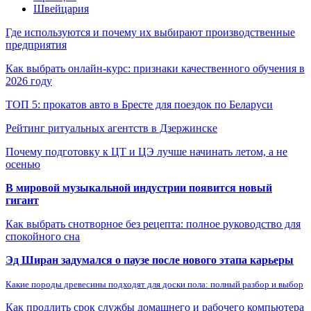
Швейцария
Где используются и почему их выбирают производственные
предприятия
Как выбрать онлайн-курс: признаки качественного обучения в
2026 году
ТОП 5: прокатов авто в Бресте для поездок по Беларуси
Рейтинг ритуальных агентств в Дзержинске
Почему подготовку к ЦТ и ЦЭ лучше начинать летом, а не
осенью
В мировой музыкальной индустрии появится новый
гигант
Как выбрать снотворное без рецепта: полное руководство для
спокойного сна
Эд Ширан задумался о паузе после нового этапа карьеры
Какие породы древесины подходят для доски пола: полный разбор и выбор
Как продлить срок службы домашнего и рабочего компьютера