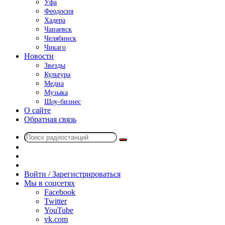
Уфа
Феодосия
Хадера
Чапаевск
Челябинск
Чикаго
Новости
Звезды
Культура
Медиа
Музыка
Шоу-бизнес
О сайте
Обратная связь
Поиск
Switch
радиостанций
skin
Sidebar
Случайное
радио
Войти / Зарегистрироваться
Мы в соцсетях
Facebook
Twitter
YouTube
vk.com