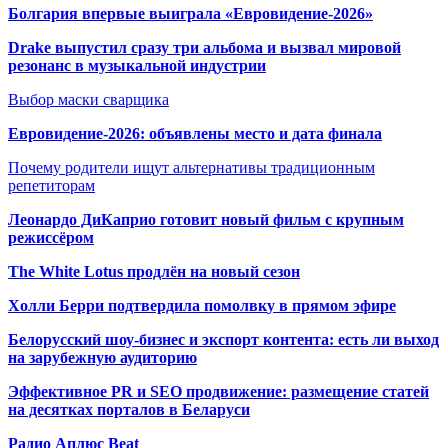
Болгария впервые выиграла «Евровидение-2026»
Drake выпустил сразу три альбома и вызвал мировой
резонанс в музыкальной индустрии
Выбор маски сварщика
Евровидение-2026: объявлены место и дата финала
Почему родители ищут альтернативы традиционным
репетиторам
Леонардо ДиКаприо готовит новый фильм с крупным
режиссёром
The White Lotus продлён на новый сезон
Холли Берри подтвердила помолвк
у в прямом эфире
Белорусский шоу-бизнес и экспорт контента: есть ли выход
на зарубежную аудиторию
Эффективное PR и SEO продвижение:
размещение статей
на десятках порталов в Беларуси
Радио Аплюс Beat