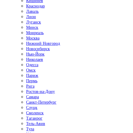
Кишинёв
Краснодар
Лаваль
Лион
Луганск
Минск
Монреаль
Москва
Нижний Новгород
Новосибирск
Нью-Йорк
Николаев
Одесса
Омск
Париж
Пермь
Рига
Ростов-на-Дону
Самара
Санкт-Петербург
Слуцк
Смоленск
Таганрог
Тель-Авив
Тула