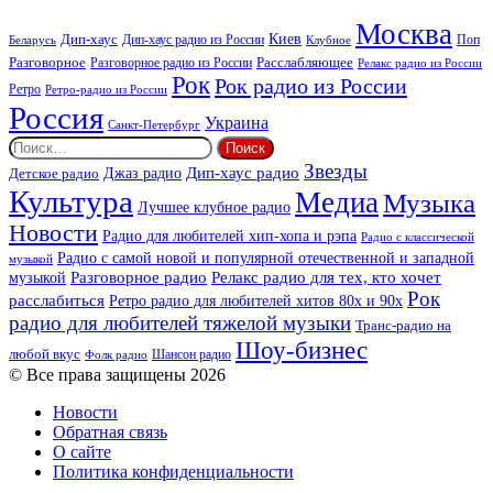
Москва
Киев
Дип-хаус
Дип-хаус радио из России
Клубное
Поп
Беларусь
Разговорное
Расслабляющее
Разговорное радио из России
Релакс радио из России
Рок
Рок радио из России
Ретро
Ретро-радио из России
Россия
Украина
Санкт-Петербург
Найти:
Звезды
Дип-хаус радио
Джаз радио
Детское радио
Культура
Медиа
Музыка
Лучшее клубное радио
Новости
Радио для любителей хип-хопа и рэпа
Радио с классической
Радио с самой новой и популярной отечественной и западной
музыкой
музыкой
Разговорное радио
Релакс радио для тех, кто хочет
Рок
расслабиться
Ретро радио для любителей хитов 80х и 90х
радио для любителей тяжелой музыки
Транс-радио на
Шоу-бизнес
любой вкус
Шансон радио
Фолк радио
© Все права защищены 2026
Новости
Обратная связь
О сайте
Политика конфиденциальности