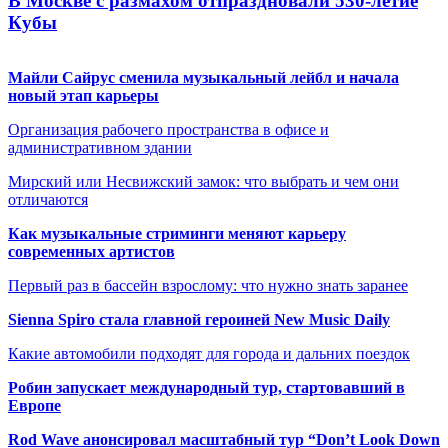
В Москве с размахом отпраздновали 530-летие
Кубы
Майли Сайрус сменила музыкальный лейбл и начала
новый этап карьеры
Организация рабочего пространства в офисе и
административном здании
Мирский или Несвижский замок: что выбрать и чем они
отличаются
Как музыкальные стриминги меняют карьеру
современных артистов
Первый раз в бассейн взрослому: что нужно знать заранее
Sienna Spiro стала главной героиней New Music Daily
Какие автомобили подходят для города и дальних поездок
Робин запускает международный тур, стартовавший в
Европе
Rod Wave анонсировал масштабный тур “Don’t Look Down