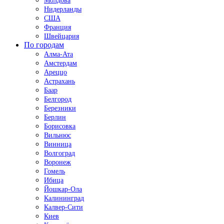
Молдова
Нидерланды
США
Франция
Швейцария
По городам
Алма-Ата
Амстердам
Ареццо
Астрахань
Баар
Белгород
Березники
Берлин
Борисовка
Вильнюс
Винница
Волгоград
Воронеж
Гомель
Ибица
Йошкар-Ола
Калининград
Калвер-Сити
Киев