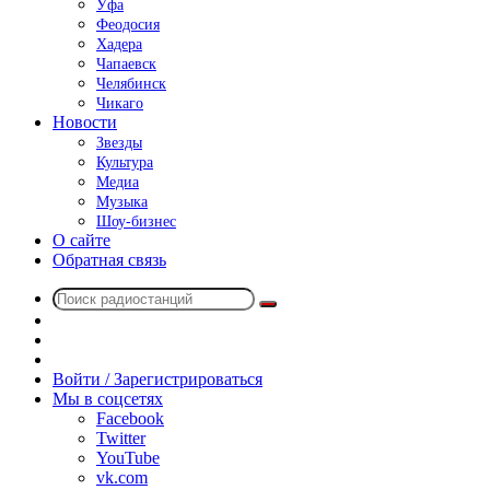
Уфа
Феодосия
Хадера
Чапаевск
Челябинск
Чикаго
Новости
Звезды
Культура
Медиа
Музыка
Шоу-бизнес
О сайте
Обратная связь
Поиск
Switch
радиостанций
skin
Sidebar
Случайное
радио
Войти / Зарегистрироваться
Мы в соцсетях
Facebook
Twitter
YouTube
vk.com