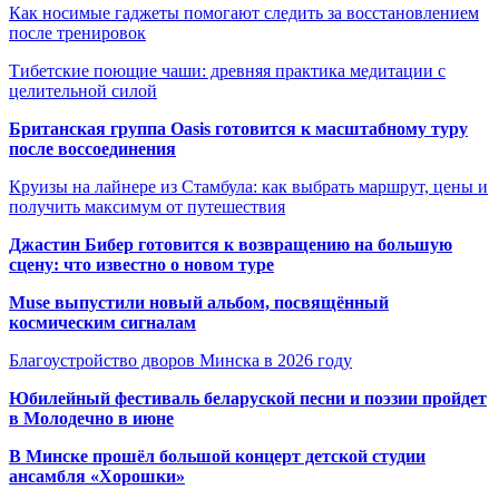
Как носимые гаджеты помогают следить за восстановлением
после тренировок
Тибетские поющие чаши: древняя практика медитации с
целительной силой
Британская группа Oasis готовится к масштабному туру
после воссоединения
Круизы на лайнере из Стамбула: как выбрать маршрут, цены и
получить максимум от путешествия
Джастин Бибер готовится к возвращению на большую
сцену: что известно о новом туре
Muse выпустили новый альбом, посвящённый
космическим сигналам
Благоустройство дворов Минска в 2026 году
Юбилейный фестиваль беларуской песни и поэзии пройдет
в Молодечно в июне
В Минске прошёл большой концерт детской студии
ансамбля «Хорошки»