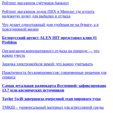
Рейтинг магазинов счётчиков банкнот
Рейтинг магазинов лодок ПВХ в Минске: где купить
надежную лодку для рыбалки и отдыха
Что делает одноэтажный дом удобным не на бумаге, а в
повседневной жизни
Белорусский артист ALEN HIT представил клип #1
Problem
Организация корпоративного отдыха на природе — что
важно учесть
Зарядка электромобиля зимой: что важно учитывать
Практичность без компромиссов: современные решения для
сервиса
Самая детальная радиокарта Вселенной: зафиксировано
13,7 млн космических источников
Taylor Swift завершила очередной этап мирового тура
ТМКЩ – универсальный материал для агрессивной среды