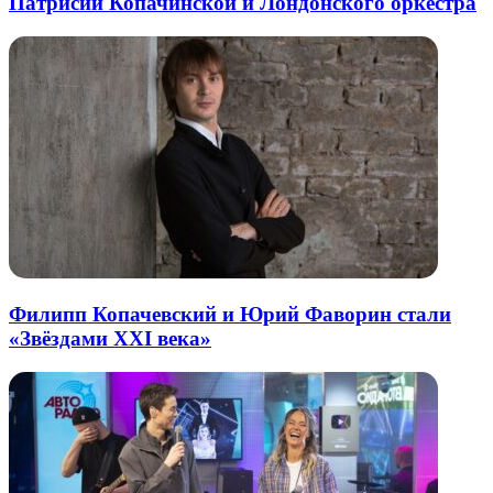
Патрисии Копачинской и Лондонского оркестра
Филипп Копачевский и Юрий Фаворин стали
«Звёздами XXI века»