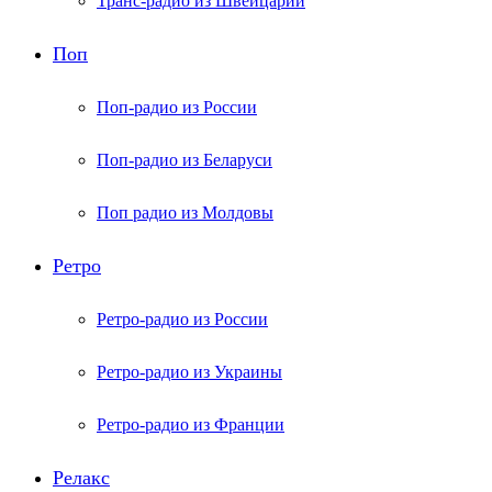
Транс-радио из Швейцарии
Поп
Поп-радио из России
Поп-радио из Беларуси
Поп радио из Молдовы
Ретро
Ретро-радио из России
Ретро-радио из Украины
Ретро-радио из Франции
Релакс