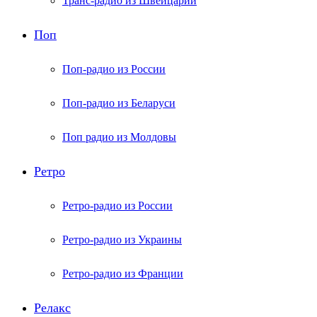
Транс-радио из Швейцарии
Поп
Поп-радио из России
Поп-радио из Беларуси
Поп радио из Молдовы
Ретро
Ретро-радио из России
Ретро-радио из Украины
Ретро-радио из Франции
Релакс