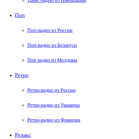
Транс-радио из Швейцарии
Поп
Поп-радио из России
Поп-радио из Беларуси
Поп радио из Молдовы
Ретро
Ретро-радио из России
Ретро-радио из Украины
Ретро-радио из Франции
Релакс