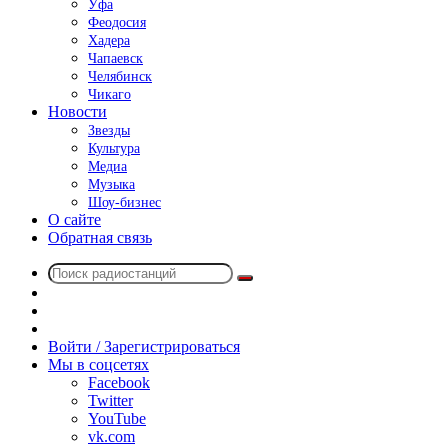
Уфа
Феодосия
Хадера
Чапаевск
Челябинск
Чикаго
Новости
Звезды
Культура
Медиа
Музыка
Шоу-бизнес
О сайте
Обратная связь
Поиск
Switch
радиостанций
skin
Sidebar
Случайное
радио
Войти / Зарегистрироваться
Мы в соцсетях
Facebook
Twitter
YouTube
vk.com