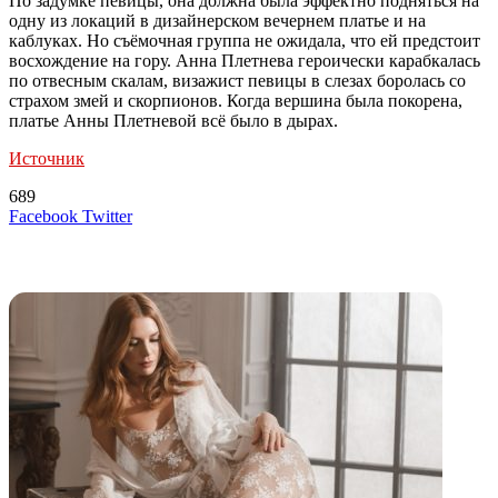
По задумке певицы, она должна была эффектно подняться на
одну из локаций в дизайнерском вечернем платье и на
каблуках. Но съёмочная группа не ожидала, что ей предстоит
восхождение на гору. Анна Плетнева героически карабкалась
по отвесным скалам, визажист певицы в слезах боролась со
страхом змей и скорпионов. Когда вершина была покорена,
платье Анны Плетневой всё было в дырах.
Источник
689
LinkedIn
Tumblr
Reddit
Вконтакте
Одноклассники
Skype
Messenger
Messenger
WhatsApp
Telegram
Viber
Line
Поделиться
Печатать
Facebook
Twitter
через
электронную
Похожие радио
почту