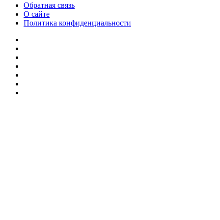
Обратная связь
О сайте
Политика конфиденциальности
Facebook
Twitter
YouTube
vk.com
Одноклассники
Telegram
RSS
Кнопка
«Наверх»