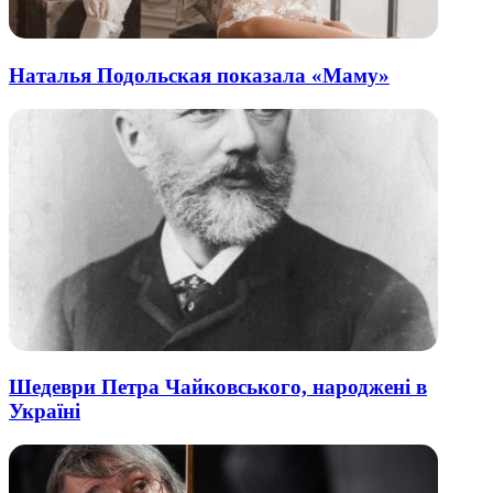
Наталья Подольская показала «Маму»
Шедеври Петра Чайковського, народжені в
Україні