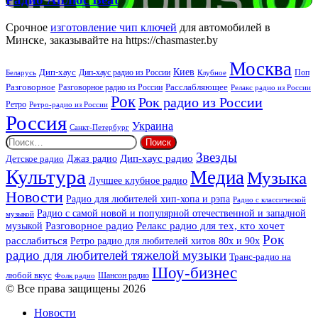
Аплюс
Beat
Срочное
изготовление чип ключей
для автомобилей в
Минске, заказывайте на https://chasmaster.by
Москва
Киев
Дип-хаус
Дип-хаус радио из России
Клубное
Поп
Беларусь
Разговорное
Расслабляющее
Разговорное радио из России
Релакс радио из России
Рок
Рок радио из России
Ретро
Ретро-радио из России
Россия
Украина
Санкт-Петербург
Найти:
Звезды
Дип-хаус радио
Джаз радио
Детское радио
Культура
Медиа
Музыка
Лучшее клубное радио
Новости
Радио для любителей хип-хопа и рэпа
Радио с классической
Радио с самой новой и популярной отечественной и западной
музыкой
музыкой
Разговорное радио
Релакс радио для тех, кто хочет
Рок
расслабиться
Ретро радио для любителей хитов 80х и 90х
радио для любителей тяжелой музыки
Транс-радио на
Шоу-бизнес
любой вкус
Шансон радио
Фолк радио
© Все права защищены 2026
Новости