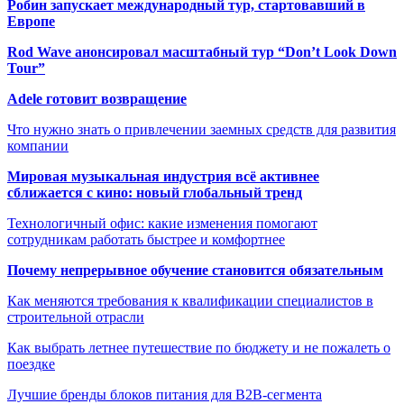
Робин запускает международный тур, стартовавший в
Европе
Rod Wave анонсировал масштабный тур “Don’t Look Down
Tour”
Adele готовит возвращение
Что нужно знать о привлечении заемных средств для развития
компании
Мировая музыкальная индустрия всё активнее
сближается с кино: новый глобальный тренд
Технологичный офис: какие изменения помогают
сотрудникам работать быстрее и комфортнее
Почему непрерывное обучение становится обязательным
Как меняются требования к квалификации специалистов в
строительной отрасли
Как выбрать летнее путешествие по бюджету и не пожалеть о
поездке
Лучшие бренды блоков питания для B2B-сегмента