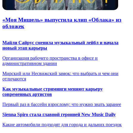
«Моя Мишель» выпустила клип «Облака» из
обложек
Майли Сайрус сменила музыкальный лейбл и начала
новый этап карьеры
Организация рабочего пространства в офисе и
административном здании
Мирский или Несвижский замок: что выбрать и чем они
отличаются
Как музыкальные стриминги меняют карьеру
современных артистов
Первый раз в бассейн взрослому: что нужно знать заранее
Sienna Spiro стала главной героиней New Music Daily
Какие автомобили подходят для города и дальних поездок