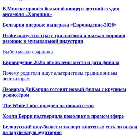
В Минске прошёл большой концерт детской студии
ансамбля «Хорошки»
Болгария впервые выиграла «Евровидение-2026»
Drake выпустил сразу три альбома и вызвал мировой
резонанс в музыкальной индустрии
Выбор маски сварщика
Евровидение-2026: объявлены место и дата финала
Почему родители ищут альтернативы традиционным
репетиторам
Леонардо ДиКаприо готовит новый фильм с крупным
режиссёром
The White Lotus продлён на новый сезон
Холли Берри подтвердила помолвк
у в прямом эфире
Белорусский шоу-бизнес и экспорт контента: есть ли выход
на зарубежную аудиторию