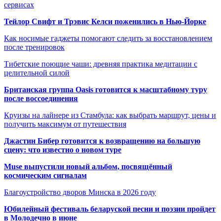
сервисах
Тейлор Свифт и Трэвис Келси поженились в Нью-Йорке
Как носимые гаджеты помогают следить за восстановлением
после тренировок
Тибетские поющие чаши: древняя практика медитации с
целительной силой
Британская группа Oasis готовится к масштабному туру
после воссоединения
Круизы на лайнере из Стамбула: как выбрать маршрут, цены и
получить максимум от путешествия
Джастин Бибер готовится к возвращению на большую
сцену: что известно о новом туре
Muse выпустили новый альбом, посвящённый
космическим сигналам
Благоустройство дворов Минска в 2026 году
Юбилейный фестиваль беларуской песни и поэзии пройдет
в Молодечно в июне