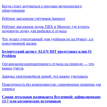
Когда стоит задуматься о продаже медицинского
оборудования
Рейтинг магазинов счётчиков банкнот
Рейтинг магазинов лодок ПВХ в Минске: где купить
надежную лодку для рыбалки и отдыха
Что делает одноэтажный дом удобным не на бумаге, а в
повседневной жизни
Белорусский артист ALEN HIT представил клип #1
Problem
Организация корпоративного отдыха на природе — что
важно учесть
Зарядка электромобиля зимой: что важно учитывать
Практичность без компромиссов: современные решения для
сервиса
Самая детальная радиокарта Вселенной: зафиксировано
13,7 млн космических источников