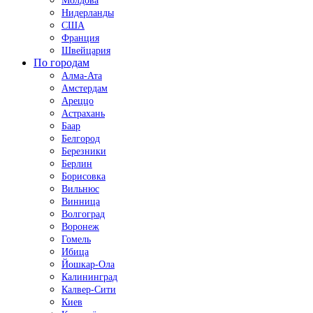
Молдова
Нидерланды
США
Франция
Швейцария
По городам
Алма-Ата
Амстердам
Ареццо
Астрахань
Баар
Белгород
Березники
Берлин
Борисовка
Вильнюс
Винница
Волгоград
Воронеж
Гомель
Ибица
Йошкар-Ола
Калининград
Калвер-Сити
Киев