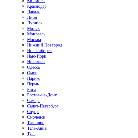
Кишинёв
Краснодар
Лаваль
Лион
Луганск
Минск
Монреаль
Москва
Нижний Новгород
Новосибирск
Нью-Йорк
Николаев
Одесса
Омск
Париж
Пермь
Рига
Ростов-на-Дону
Самара
Санкт-Петербург
Слуцк
Смоленск
Таганрог
Тель-Авив
Тула