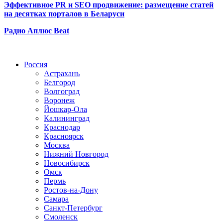
Эффективное PR и SEO продвижение:
размещение статей
на десятках порталов в Беларуси
Радио Аплюс Beat
Радио по странам
Россия
Астрахань
Белгород
Волгоград
Воронеж
Йошкар-Ола
Калининград
Краснодар
Красноярск
Москва
Нижний Новгород
Новосибирск
Омск
Пермь
Ростов-на-Дону
Самара
Санкт-Петербург
Смоленск