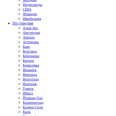
Молдова
Нидерланды
США
Франция
Швейцария
По городам
Алма-Ата
Амстердам
Ареццо
Астрахань
Баар
Белгород
Березники
Берлин
Борисовка
Вильнюс
Винница
Волгоград
Воронеж
Гомель
Ибица
Йошкар-Ола
Калининград
Калвер-Сити
Киев