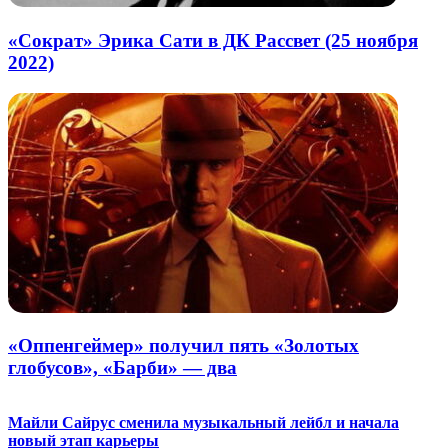
«Сократ» Эрика Сати в ДК Рассвет (25 ноября
2022)
«Оппенгеймер» получил пять «Золотых
глобусов», «Барби» — два
Майли Сайрус сменила музыкальный лейбл и начала
новый этап карьеры