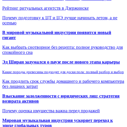
Рейтинг ритуальных агентств в Дзержинске
Почему подготовку к ЦТ и ЦЭ лучше начинать летом, а не
осенью
В мировой музыкальной индустрии появится новый
гигант
Как выбрать снотворное без рецепта: полное руководство для
спокойного сна
Эд Ширан задумался о паузе после нового этапа карьеры
Какие породы древесины подходят для доски пола: полный разбор и выбор
Как продлить срок службы домашнего и рабочего компьютера
без лишних затрат
Взыскание задолженности с юридических лиц: стратегия
возврата активов
Почему оценка имущества важна перед продажей
Мировая музыкальная индустрия ускоряет переход к
эпохе глобальных туров