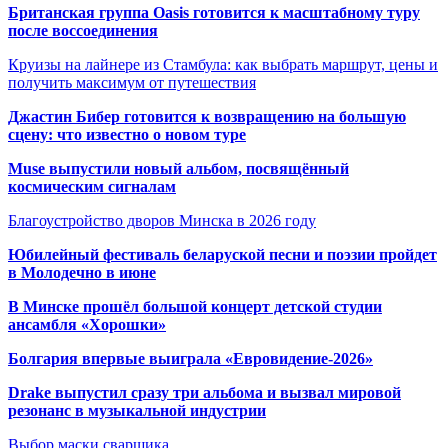
Британская группа Oasis готовится к масштабному туру
после воссоединения
Круизы на лайнере из Стамбула: как выбрать маршрут, цены и
получить максимум от путешествия
Джастин Бибер готовится к возвращению на большую
сцену: что известно о новом туре
Muse выпустили новый альбом, посвящённый
космическим сигналам
Благоустройство дворов Минска в 2026 году
Юбилейный фестиваль беларуской песни и поэзии пройдет
в Молодечно в июне
В Минске прошёл большой концерт детской студии
ансамбля «Хорошки»
Болгария впервые выиграла «Евровидение-2026»
Drake выпустил сразу три альбома и вызвал мировой
резонанс в музыкальной индустрии
Выбор маски сварщика