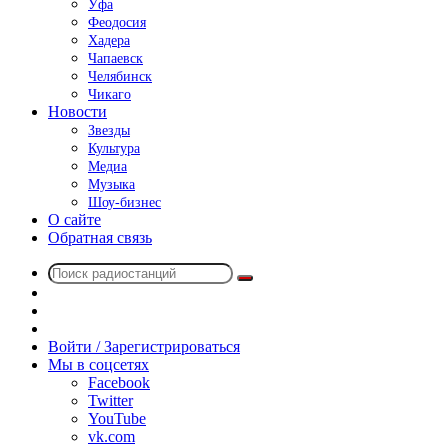
Уфа
Феодосия
Хадера
Чапаевск
Челябинск
Чикаго
Новости
Звезды
Культура
Медиа
Музыка
Шоу-бизнес
О сайте
Обратная связь
Поиск
Switch
радиостанций
skin
Sidebar
Случайное
радио
Войти / Зарегистрироваться
Мы в соцсетях
Facebook
Twitter
YouTube
vk.com