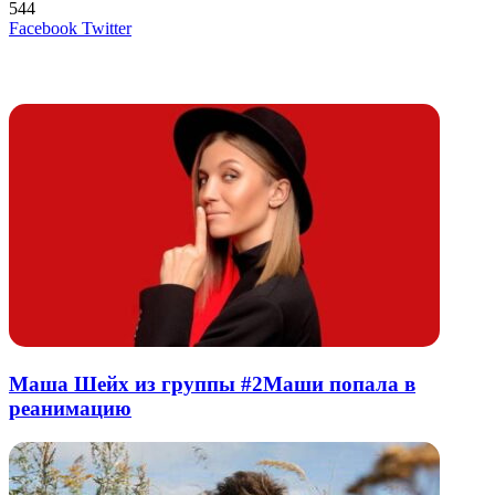
544
LinkedIn
Tumblr
Reddit
Вконтакте
Одноклассники
Skype
Messenger
Messenger
WhatsApp
Telegram
Viber
Line
Поделиться
Печатать
Facebook
Twitter
через
электронную
Похожие радио
почту
Маша Шейх из группы #2Маши попала в
реанимацию