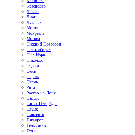
Кишинёв
Краснодар
Лаваль
Лион
Луганск
Минск
Монреаль
Москва
Нижний Новгород
Новосибирск
Нью-Йорк
Николаев
Одесса
Омск
Париж
Пермь
Рига
Ростов-на-Дону
Самара
Санкт-Петербург
Слуцк
Смоленск
Таганрог
Тель-Авив
Тула