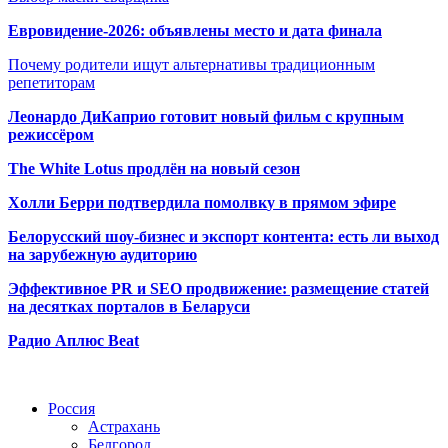
Евровидение-2026: объявлены место и дата финала
Почему родители ищут альтернативы традиционным
репетиторам
Леонардо ДиКаприо готовит новый фильм с крупным
режиссёром
The White Lotus продлён на новый сезон
Холли Берри подтвердила помолвк
у в прямом эфире
Белорусский шоу-бизнес и экспорт контента: есть ли выход
на зарубежную аудиторию
Эффективное PR и SEO продвижение:
размещение статей
на десятках порталов в Беларуси
Радио Аплюс Beat
Радио по странам
Россия
Астрахань
Белгород