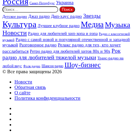
Россия
Украина
Санкт-Петербург
Найти:
Звезды
Дип-хаус радио
Джаз радио
Детское радио
Культура
Медиа
Музыка
Лучшее клубное радио
Новости
Радио для любителей хип-хопа и рэпа
Радио с классической
Радио с самой новой и популярной отечественной и западной
музыкой
музыкой
Разговорное радио
Релакс радио для тех, кто хочет
Рок
расслабиться
Ретро радио для любителей хитов 80х и 90х
радио для любителей тяжелой музыки
Транс-радио на
Шоу-бизнес
любой вкус
Шансон радио
Фолк радио
© Все права защищены 2026
Новости
Обратная связь
О сайте
Политика конфиденциальности
Facebook
Twitter
YouTube
vk.com
Одноклассники