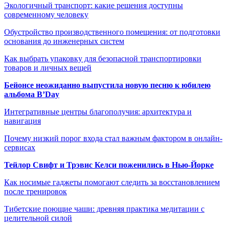
Экологичный транспорт: какие решения доступны
современному человеку
Обустройство производственного помещения: от подготовки
основания до инженерных систем
Как выбрать упаковку для безопасной транспортировки
товаров и личных вещей
Бейонсе неожиданно выпустила новую песню к юбилею
альбома B’Day
Интегративные центры благополучия: архитектура и
навигация
Почему низкий порог входа стал важным фактором в онлайн-
сервисах
Тейлор Свифт и Трэвис Келси поженились в Нью-Йорке
Как носимые гаджеты помогают следить за восстановлением
после тренировок
Тибетские поющие чаши: древняя практика медитации с
целительной силой