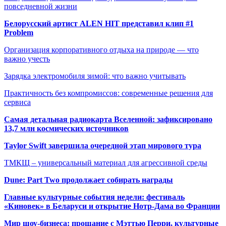
повседневной жизни
Белорусский артист ALEN HIT представил клип #1
Problem
Организация корпоративного отдыха на природе — что
важно учесть
Зарядка электромобиля зимой: что важно учитывать
Практичность без компромиссов: современные решения для
сервиса
Самая детальная радиокарта Вселенной: зафиксировано
13,7 млн космических источников
Taylor Swift завершила очередной этап мирового тура
ТМКЩ – универсальный материал для агрессивной среды
Dune: Part Two продолжает собирать награды
Главные культурные события недели: фестиваль
«Киновек» в Беларуси и открытие Нотр-Дама во Франции
Мир шоу-бизнеса: прощание с Мэттью Перри, культурные