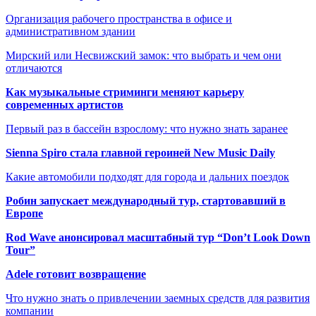
Организация рабочего пространства в офисе и
административном здании
Мирский или Несвижский замок: что выбрать и чем они
отличаются
Как музыкальные стриминги меняют карьеру
современных артистов
Первый раз в бассейн взрослому: что нужно знать заранее
Sienna Spiro стала главной героиней New Music Daily
Какие автомобили подходят для города и дальних поездок
Робин запускает международный тур, стартовавший в
Европе
Rod Wave анонсировал масштабный тур “Don’t Look Down
Tour”
Adele готовит возвращение
Что нужно знать о привлечении заемных средств для развития
компании