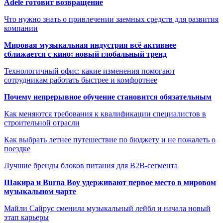
Adele готовит возвращение
Что нужно знать о привлечении заемных средств для развития
компании
Мировая музыкальная индустрия всё активнее
сближается с кино: новый глобальный тренд
Технологичный офис: какие изменения помогают
сотрудникам работать быстрее и комфортнее
Почему непрерывное обучение становится обязательным
Как меняются требования к квалификации специалистов в
строительной отрасли
Как выбрать летнее путешествие по бюджету и не пожалеть о
поездке
Лучшие бренды блоков питания для B2B-сегмента
Шакира и Burna Boy удерживают первое место в мировом
музыкальном чарте
Майли Сайрус сменила музыкальный лейбл и начала новый
этап карьеры