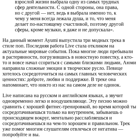
взрослой жизни выбрала одну из самых трудных
сфер деятельности. С одной стороны, она права,
но с другой — нет, ведь я выбрала именно то, к
чему у меня всегда лежала душа, и то, что меня
делает по-настоящему счастливой, поэтому другой
сферы, кроме музыки, я даже и не допускала».
На данный момент Ayumi выпустила три модных трека в
стиле поп. Последняя работа Live стала откликом на
актуальные мировые события. Пока многие люди пребывали
в растерянности, погрузившись в новостную повестку, а кто-
то и вовсе начал ссориться с самыми близкими людьми, Аюми
направила сложные эмоции в творческое русло. Певице
хотелось сосредоточиться на самых главных человеческих
ценностях: доброте, любви и поддержке. В треке она
напоминает, что никто из нас на самом деле не одинок.
Live написана на русском и английском языках, а звучит
одновременно легко и воодушевляюще. Эту песню можно
сравнить с хорошей фитнес-тренировкой, во время которой ты
сосредотачиваешься только на внутреннем, забываешь о
происходящем вокруг, ментально расслабляешься и
сосредотачиваешься на чем-то хорошем и правильном. Трек
уже помог многим слушателям отвлечься от негатива —
попробуйте и вы.