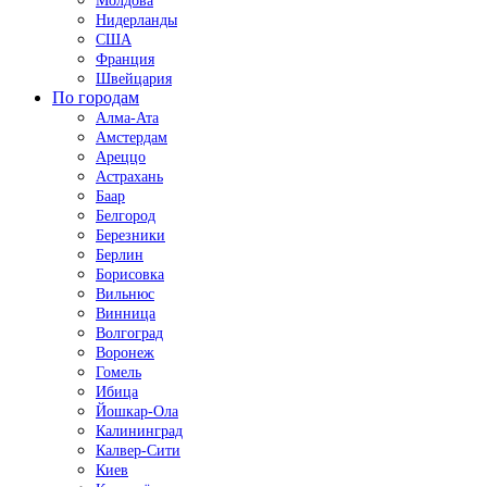
Молдова
Нидерланды
США
Франция
Швейцария
По городам
Алма-Ата
Амстердам
Ареццо
Астрахань
Баар
Белгород
Березники
Берлин
Борисовка
Вильнюс
Винница
Волгоград
Воронеж
Гомель
Ибица
Йошкар-Ола
Калининград
Калвер-Сити
Киев