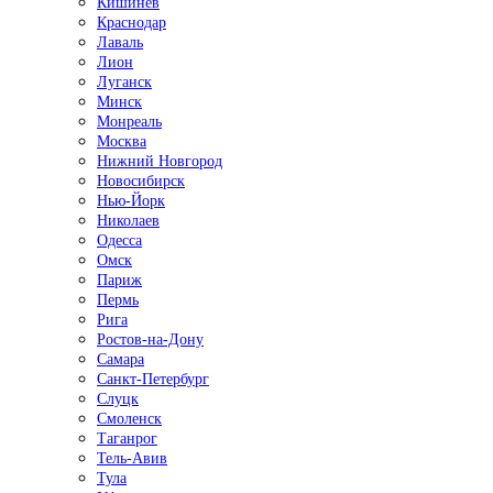
Кишинёв
Краснодар
Лаваль
Лион
Луганск
Минск
Монреаль
Москва
Нижний Новгород
Новосибирск
Нью-Йорк
Николаев
Одесса
Омск
Париж
Пермь
Рига
Ростов-на-Дону
Самара
Санкт-Петербург
Слуцк
Смоленск
Таганрог
Тель-Авив
Тула