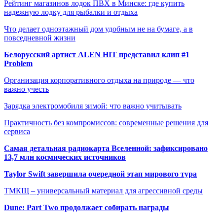
Рейтинг магазинов лодок ПВХ в Минске: где купить
надежную лодку для рыбалки и отдыха
Что делает одноэтажный дом удобным не на бумаге, а в
повседневной жизни
Белорусский артист ALEN HIT представил клип #1
Problem
Организация корпоративного отдыха на природе — что
важно учесть
Зарядка электромобиля зимой: что важно учитывать
Практичность без компромиссов: современные решения для
сервиса
Самая детальная радиокарта Вселенной: зафиксировано
13,7 млн космических источников
Taylor Swift завершила очередной этап мирового тура
ТМКЩ – универсальный материал для агрессивной среды
Dune: Part Two продолжает собирать награды