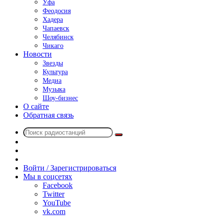
Уфа
Феодосия
Хадера
Чапаевск
Челябинск
Чикаго
Новости
Звезды
Культура
Медиа
Музыка
Шоу-бизнес
О сайте
Обратная связь
Поиск
Switch
радиостанций
skin
Sidebar
Случайное
радио
Войти / Зарегистрироваться
Мы в соцсетях
Facebook
Twitter
YouTube
vk.com