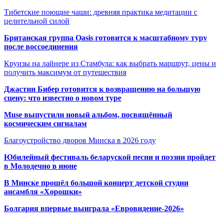
Тибетские поющие чаши: древняя практика медитации с
целительной силой
Британская группа Oasis готовится к масштабному туру
после воссоединения
Круизы на лайнере из Стамбула: как выбрать маршрут, цены и
получить максимум от путешествия
Джастин Бибер готовится к возвращению на большую
сцену: что известно о новом туре
Muse выпустили новый альбом, посвящённый
космическим сигналам
Благоустройство дворов Минска в 2026 году
Юбилейный фестиваль беларуской песни и поэзии пройдет
в Молодечно в июне
В Минске прошёл большой концерт детской студии
ансамбля «Хорошки»
Болгария впервые выиграла «Евровидение-2026»