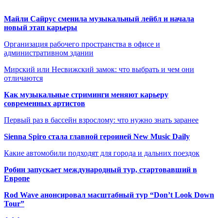
Майли Сайрус сменила музыкальный лейбл и начала
новый этап карьеры
Организация рабочего пространства в офисе и
административном здании
Мирский или Несвижский замок: что выбрать и чем они
отличаются
Как музыкальные стриминги меняют карьеру
современных артистов
Первый раз в бассейн взрослому: что нужно знать заранее
Sienna Spiro стала главной героиней New Music Daily
Какие автомобили подходят для города и дальних поездок
Робин запускает международный тур, стартовавший в
Европе
Rod Wave анонсировал масштабный тур “Don’t Look Down
Tour”