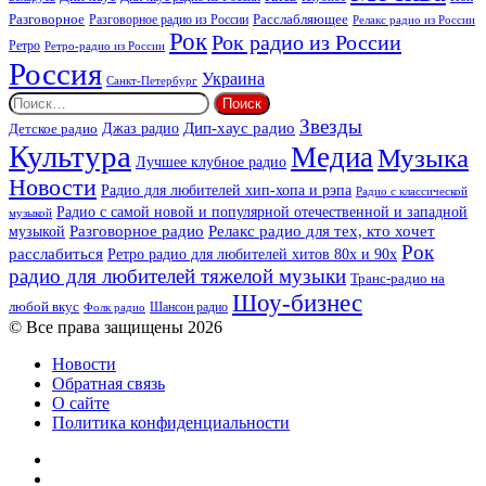
Разговорное
Расслабляющее
Разговорное радио из России
Релакс радио из России
Рок
Рок радио из России
Ретро
Ретро-радио из России
Россия
Украина
Санкт-Петербург
Найти:
Звезды
Дип-хаус радио
Джаз радио
Детское радио
Культура
Медиа
Музыка
Лучшее клубное радио
Новости
Радио для любителей хип-хопа и рэпа
Радио с классической
Радио с самой новой и популярной отечественной и западной
музыкой
музыкой
Разговорное радио
Релакс радио для тех, кто хочет
Рок
расслабиться
Ретро радио для любителей хитов 80х и 90х
радио для любителей тяжелой музыки
Транс-радио на
Шоу-бизнес
любой вкус
Шансон радио
Фолк радио
© Все права защищены 2026
Новости
Обратная связь
О сайте
Политика конфиденциальности
Facebook
Twitter