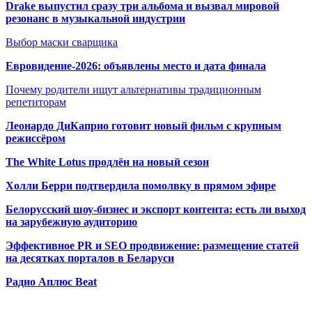
Drake выпустил сразу три альбома и вызвал мировой
резонанс в музыкальной индустрии
Выбор маски сварщика
Евровидение-2026: объявлены место и дата финала
Почему родители ищут альтернативы традиционным
репетиторам
Леонардо ДиКаприо готовит новый фильм с крупным
режиссёром
The White Lotus продлён на новый сезон
Холли Берри подтвердила помолвк
у в прямом эфире
Белорусский шоу-бизнес и экспорт контента: есть ли выход
на зарубежную аудиторию
Эффективное PR и SEO продвижение:
размещение статей
на десятках порталов в Беларуси
Радио Аплюс Beat
Радио по странам