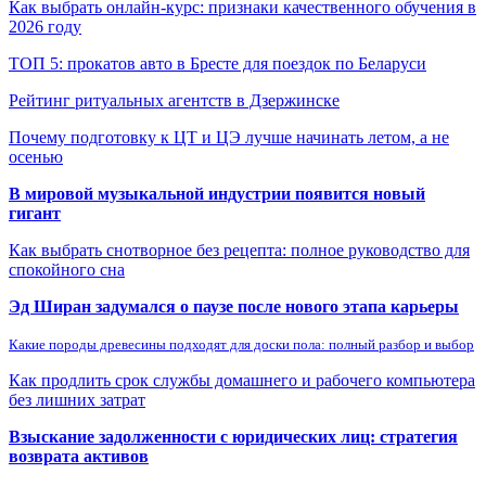
Как выбрать онлайн-курс: признаки качественного обучения в
2026 году
ТОП 5: прокатов авто в Бресте для поездок по Беларуси
Рейтинг ритуальных агентств в Дзержинске
Почему подготовку к ЦТ и ЦЭ лучше начинать летом, а не
осенью
В мировой музыкальной индустрии появится новый
гигант
Как выбрать снотворное без рецепта: полное руководство для
спокойного сна
Эд Ширан задумался о паузе после нового этапа карьеры
Какие породы древесины подходят для доски пола: полный разбор и выбор
Как продлить срок службы домашнего и рабочего компьютера
без лишних затрат
Взыскание задолженности с юридических лиц: стратегия
возврата активов