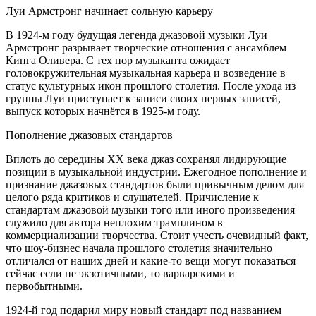
Луи Армстронг начинает сольную карьеру
В 1924-м году будущая легенда джазовой музыки Луи
Армстронг разрывает творческие отношения с ансамблем
Кинга Оливера. С тех пор музыканта ожидает
головокружительная музыкальная карьера и возведение в
статус культурных икон прошлого столетия. После ухода из
группы Луи приступает к записи своих первых записей,
выпуск которых начнётся в 1925-м году.
Пополнение джазовых стандартов
Вплоть до середины XX века джаз сохранял лидирующие
позиции в музыкальной индустрии. Ежегодное пополнение и
признание джазовых стандартов были привычным делом для
целого ряда критиков и слушателей. Причисление к
стандартам джазовой музыки того или иного произведения
служило для автора неплохим трамплином в
коммерциализации творчества. Стоит учесть очевидный факт,
что шоу-бизнес начала прошлого столетия значительно
отличался от наших дней и какие-то вещи могут показаться
сейчас если не экзотичными, то варварскими и
первобытными.
1924-й год подарил миру новый стандарт под названием