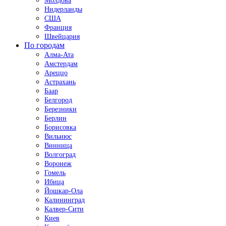
Молдова
Нидерланды
США
Франция
Швейцария
По городам
Алма-Ата
Амстердам
Ареццо
Астрахань
Баар
Белгород
Березники
Берлин
Борисовка
Вильнюс
Винница
Волгоград
Воронеж
Гомель
Ибица
Йошкар-Ола
Калининград
Калвер-Сити
Киев