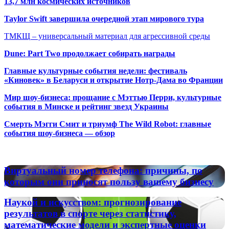
13,7 млн космических источников
Taylor Swift завершила очередной этап мирового тура
ТМКЩ – универсальный материал для агрессивной среды
Dune: Part Two продолжает собирать награды
Главные культурные события недели: фестиваль
«Киновек» в Беларуси и открытие Нотр-Дама во Франции
Мир шоу-бизнеса: прощание с Мэттью Перри, культурные
события в Минске и рейтинг звезд Украины
Смерть Мэгги Смит и триумф The Wild Robot: главные
события шоу-бизнеса — обзор
Популярные радиостанции
Виртуальный
Виртуальный номер телефона: причины, по
номер
которым они приносят пользу вашему бизнесу
телефона:
причины,
Наукой
Наукой и искусством: прогнозирование
по
и
результатов в спорте через статистику,
которым
искусством:
математические модели и экспертные оценки
они
прогнозирование