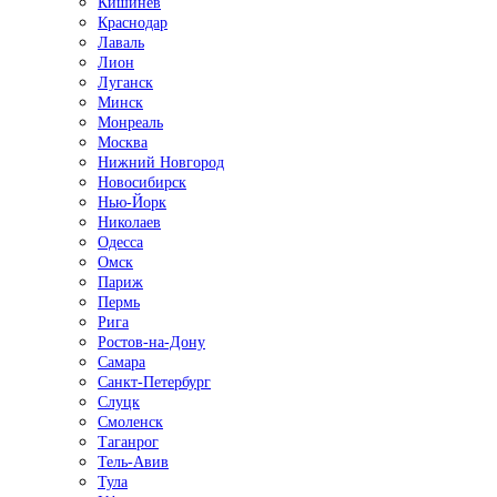
Кишинёв
Краснодар
Лаваль
Лион
Луганск
Минск
Монреаль
Москва
Нижний Новгород
Новосибирск
Нью-Йорк
Николаев
Одесса
Омск
Париж
Пермь
Рига
Ростов-на-Дону
Самара
Санкт-Петербург
Слуцк
Смоленск
Таганрог
Тель-Авив
Тула