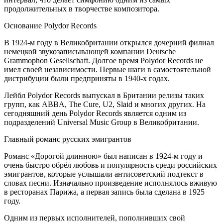
продолжительных в творчестве композитора.
Основание Polydor Records
В 1924-м году в Великобритании открылся дочерний филиал
немецкой звукозаписывающей компании Deutsche
Grammophon Gesellschaft. Долгое время Polydor Records не
имел своей независимости. Первые шаги в самостоятельной
дистрибуции были предприняты в 1940-х годах.
Лейбл Polydor Records выпускал в Британии релизы таких
групп, как ABBA, The Cure, U2, Slaid и многих других. На
сегодняшний день Polydor Records является одним из
подразделений Universal Music Group в Великобритании.
Главный романс русских эмигрантов
Романс «Дорогой длинною» был написан в 1924-м году и
очень быстро обрёл любовь и популярность среди российских
эмигрантов, которые услышали антисоветский подтекст в
словах песни. Изначально произведение исполнялось вживую
в ресторанах Парижа, а первая запись была сделана в 1925
году.
Одним из первых исполнителей, пополнивших свой