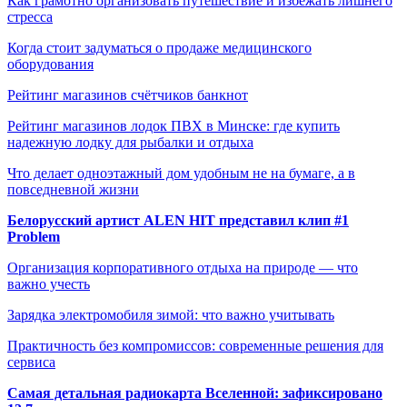
Как грамотно организовать путешествие и избежать лишнего
стресса
Когда стоит задуматься о продаже медицинского
оборудования
Рейтинг магазинов счётчиков банкнот
Рейтинг магазинов лодок ПВХ в Минске: где купить
надежную лодку для рыбалки и отдыха
Что делает одноэтажный дом удобным не на бумаге, а в
повседневной жизни
Белорусский артист ALEN HIT представил клип #1
Problem
Организация корпоративного отдыха на природе — что
важно учесть
Зарядка электромобиля зимой: что важно учитывать
Практичность без компромиссов: современные решения для
сервиса
Самая детальная радиокарта Вселенной: зафиксировано