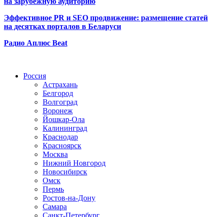
на зарубежную аудиторию
Эффективное PR и SEO продвижение:
размещение статей
на десятках порталов в Беларуси
Радио Аплюс Beat
Радио по странам
Россия
Астрахань
Белгород
Волгоград
Воронеж
Йошкар-Ола
Калининград
Краснодар
Красноярск
Москва
Нижний Новгород
Новосибирск
Омск
Пермь
Ростов-на-Дону
Самара
Санкт-Петербург