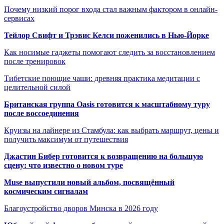
Почему низкий порог входа стал важным фактором в онлайн-
сервисах
Тейлор Свифт и Трэвис Келси поженились в Нью-Йорке
Как носимые гаджеты помогают следить за восстановлением
после тренировок
Тибетские поющие чаши: древняя практика медитации с
целительной силой
Британская группа Oasis готовится к масштабному туру
после воссоединения
Круизы на лайнере из Стамбула: как выбрать маршрут, цены и
получить максимум от путешествия
Джастин Бибер готовится к возвращению на большую
сцену: что известно о новом туре
Muse выпустили новый альбом, посвящённый
космическим сигналам
Благоустройство дворов Минска в 2026 году