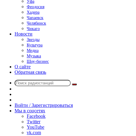
Уфа
Феодосия
Хадера
Чапаевск
Челябинск
Чикаго
Новости
Звезды
Культура
Медиа
Музыка
Шоу-бизнес
О сайте
Обратная связь
Поиск
Switch
радиостанций
skin
Sidebar
Случайное
радио
Войти / Зарегистрироваться
Мы в соцсетях
Facebook
Twitter
YouTube
vk.com