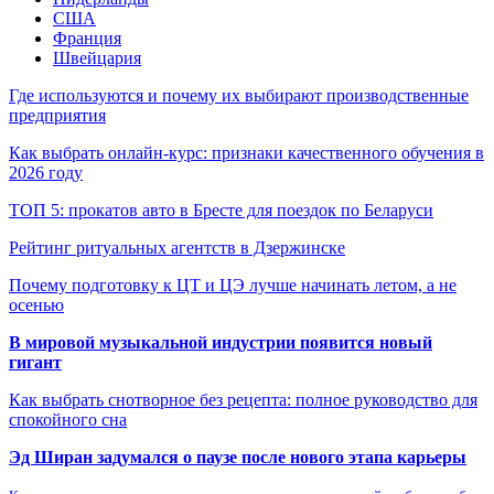
США
Франция
Швейцария
Где используются и почему их выбирают производственные
предприятия
Как выбрать онлайн-курс: признаки качественного обучения в
2026 году
ТОП 5: прокатов авто в Бресте для поездок по Беларуси
Рейтинг ритуальных агентств в Дзержинске
Почему подготовку к ЦТ и ЦЭ лучше начинать летом, а не
осенью
В мировой музыкальной индустрии появится новый
гигант
Как выбрать снотворное без рецепта: полное руководство для
спокойного сна
Эд Ширан задумался о паузе после нового этапа карьеры