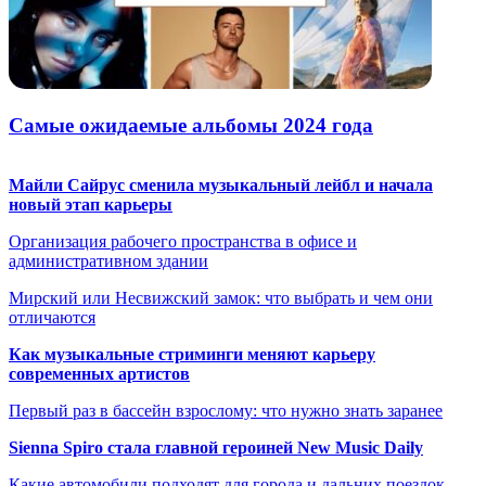
Самые ожидаемые альбомы 2024 года
Майли Сайрус сменила музыкальный лейбл и начала
новый этап карьеры
Организация рабочего пространства в офисе и
административном здании
Мирский или Несвижский замок: что выбрать и чем они
отличаются
Как музыкальные стриминги меняют карьеру
современных артистов
Первый раз в бассейн взрослому: что нужно знать заранее
Sienna Spiro стала главной героиней New Music Daily
Какие автомобили подходят для города и дальних поездок