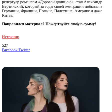
репертуар романсом «Дорогой длинною», стал Александр
Вертинский, который за годы своей эмиграции побывал в
Германии, Франции, Польше, Палестине, Америке и даже
Китае.
Понравился материал? Пожертвуйте любую сумму!
Источник
527
LinkedIn
Tumblr
Reddit
Вконтакте
Одноклассники
Skype
Messenger
Messenger
WhatsApp
Telegram
Viber
Line
Поделиться
Печатать
Facebook
Twitter
через
электронную
Похожие радио
почту