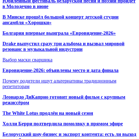
Юбилейный фестиваль беларуской песни и поэзии пройдет
в Молодечно в июне
В Минске прошёл большой концерт детской студии
ансамбля «Хорошки»
Болгария впервые выиграла «Евровидение-2026»
Drake выпустил сразу три альбома и вызвал мировой
резонанс в музыкальной индустрии
Выбор маски сварщика
Евровидение-2026: объявлены место и дата финала
Почему родители ищут альтернативы традиционным
репетиторам
Леонардо ДиКаприо готовит новый фильм с крупным
режиссёром
The White Lotus продлён на новый сезон
Холли Берри подтвердила помолвк
у в прямом эфире
Белорусский шоу-бизнес и экспорт контента: есть ли выход