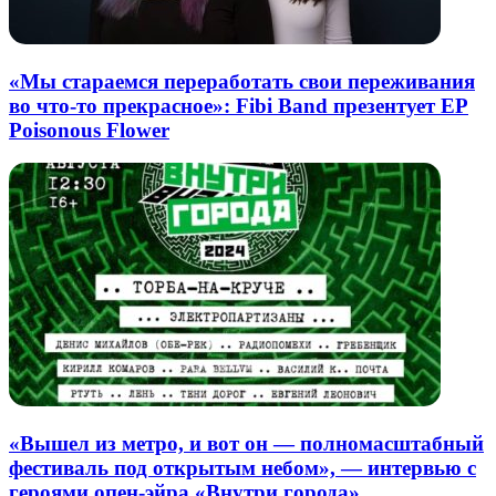
«Мы стараемся переработать свои переживания
во что-то прекрасное»: Fibi Band презентует EP
Poisonous Flower
«Вышел из метро, и вот он — полномасштабный
фестиваль под открытым небом», — интервью с
героями опен-эйра «Внутри города»