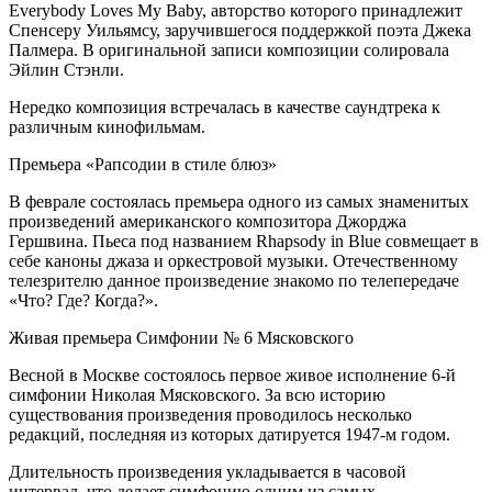
Everybody Loves My Baby, авторство которого принадлежит
Спенсеру Уильямсу, заручившегося поддержкой поэта Джека
Палмера. В оригинальной записи композиции солировала
Эйлин Стэнли.
Нередко композиция встречалась в качестве саундтрека к
различным кинофильмам.
Премьера «Рапсодии в стиле блюз»
В феврале состоялась премьера одного из самых знаменитых
произведений американского композитора Джорджа
Гершвина. Пьеса под названием Rhapsody in Blue совмещает в
себе каноны джаза и оркестровой музыки. Отечественному
телезрителю данное произведение знакомо по телепередаче
«Что? Где? Когда?».
Живая премьера Симфонии № 6 Мясковского
Весной в Москве состоялось первое живое исполнение 6-й
симфонии Николая Мясковского. За всю историю
существования произведения проводилось несколько
редакций, последняя из которых датируется 1947-м годом.
Длительность произведения укладывается в часовой
интервал, что делает симфонию одним из самых