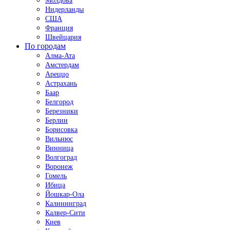
Молдова
Нидерланды
США
Франция
Швейцария
По городам
Алма-Ата
Амстердам
Ареццо
Астрахань
Баар
Белгород
Березники
Берлин
Борисовка
Вильнюс
Винница
Волгоград
Воронеж
Гомель
Ибица
Йошкар-Ола
Калининград
Калвер-Сити
Киев