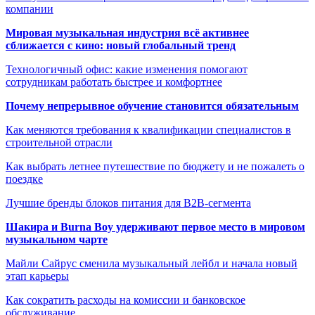
компании
Мировая музыкальная индустрия всё активнее
сближается с кино: новый глобальный тренд
Технологичный офис: какие изменения помогают
сотрудникам работать быстрее и комфортнее
Почему непрерывное обучение становится обязательным
Как меняются требования к квалификации специалистов в
строительной отрасли
Как выбрать летнее путешествие по бюджету и не пожалеть о
поездке
Лучшие бренды блоков питания для B2B-сегмента
Шакира и Burna Boy удерживают первое место в мировом
музыкальном чарте
Майли Сайрус сменила музыкальный лейбл и начала новый
этап карьеры
Как сократить расходы на комиссии и банковское
обслуживание