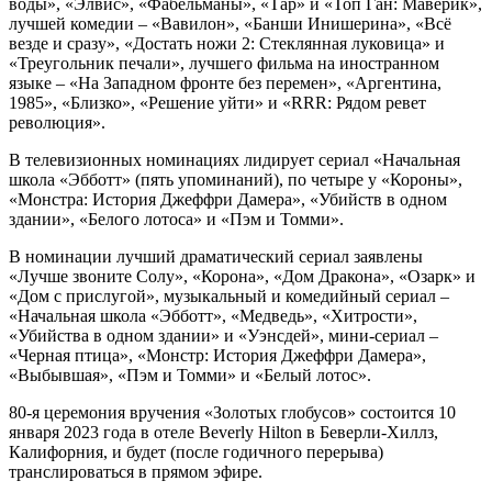
воды», «Элвис», «Фабельманы», «Тар» и «Топ Ган: Маверик»,
лучшей комедии – «Вавилон», «Банши Инишерина», «Всё
везде и сразу», «Достать ножи 2: Стеклянная луковица» и
«Треугольник печали», лучшего фильма на иностранном
языке – «На Западном фронте без перемен», «Аргентина,
1985», «Близко», «Решение уйти» и «RRR: Рядом ревет
революция».
В телевизионных номинациях лидирует сериал «Начальная
школа «Эбботт» (пять упоминаний), по четыре у «Короны»,
«Монстра: История Джеффри Дамера», «Убийств в одном
здании», «Белого лотоса» и «Пэм и Томми».
В номинации лучший драматический сериал заявлены
«Лучше звоните Солу», «Корона», «Дом Дракона», «Озарк» и
«Дом с прислугой», музыкальный и комедийный сериал –
«Начальная школа «Эбботт», «Медведь», «Хитрости»,
«Убийства в одном здании» и «Уэнсдей», мини-сериал –
«Черная птица», «Монстр: История Джеффри Дамера»,
«Выбывшая», «Пэм и Томми» и «Белый лотос».
80-я церемония вручения «Золотых глобусов» состоится 10
января 2023 года в отеле Beverly Hilton в Беверли-Хиллз,
Калифорния, и будет (после годичного перерыва)
транслироваться в прямом эфире.