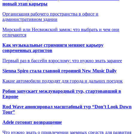
новый этап карьеры
Организация рабочего пространства в офисе и
административном здании
Мирский или Несвижский замок: что выбрать и чем они
отличаются
Как музыкальные стриминги меняют карьеру
современных артистов
Первый раз в бассейн взрослому: что нужно знать заранее
Sienna Spiro стала главной героиней New Music Daily
Какие автомобили подходят для города и дальних поездок
Робин запускает международный тур, стартовавший в
Европе
Rod Wave анонсировал масштабный тур “Don’t Look Down
Tour”
Adele готовит возвращение
Что нужно знать о привлечении заемных средств для развития