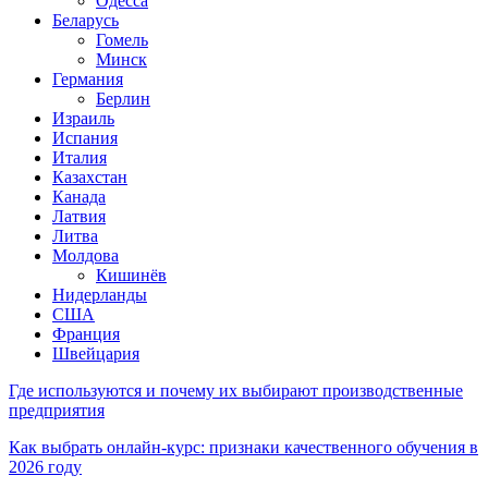
Одесса
Беларусь
Гомель
Минск
Германия
Берлин
Израиль
Испания
Италия
Казахстан
Канада
Латвия
Литва
Молдова
Кишинёв
Нидерланды
США
Франция
Швейцария
Где используются и почему их выбирают производственные
предприятия
Как выбрать онлайн-курс: признаки качественного обучения в
2026 году