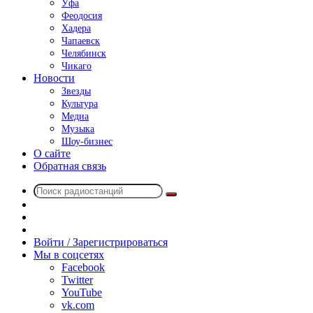
Уфа
Феодосия
Хадера
Чапаевск
Челябинск
Чикаго
Новости
Звезды
Культура
Медиа
Музыка
Шоу-бизнес
О сайте
Обратная связь
Поиск
Switch
радиостанций
skin
Sidebar
Случайное
радио
Войти / Зарегистрироваться
Мы в соцсетях
Facebook
Twitter
YouTube
vk.com