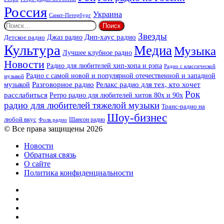
Россия
Украина
Санкт-Петербург
Найти:
Звезды
Дип-хаус радио
Джаз радио
Детское радио
Культура
Медиа
Музыка
Лучшее клубное радио
Новости
Радио для любителей хип-хопа и рэпа
Радио с классической
Радио с самой новой и популярной отечественной и западной
музыкой
музыкой
Разговорное радио
Релакс радио для тех, кто хочет
Рок
расслабиться
Ретро радио для любителей хитов 80х и 90х
радио для любителей тяжелой музыки
Транс-радио на
Шоу-бизнес
любой вкус
Шансон радио
Фолк радио
© Все права защищены 2026
Новости
Обратная связь
О сайте
Политика конфиденциальности
Facebook
Twitter
YouTube
vk.com