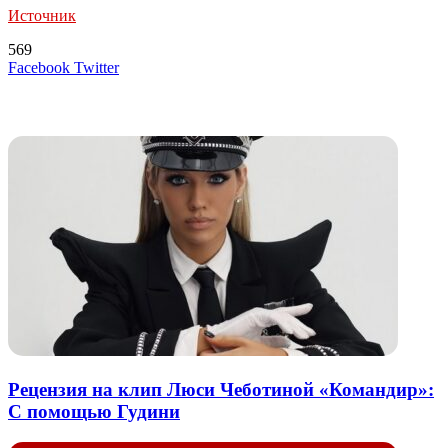
Источник
569
LinkedIn
Tumblr
Reddit
Вконтакте
Одноклассники
Skype
Messenger
Messenger
WhatsApp
Telegram
Viber
Line
Поделиться
Печатать
Facebook
Twitter
через
электронную
Похожие радио
почту
Рецензия на клип Люси Чеботиной «Командир»:
С помощью Гудини