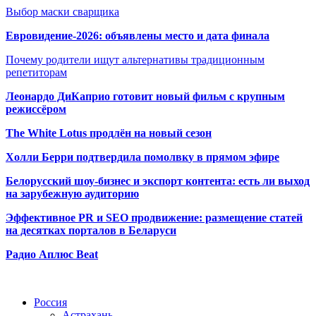
Выбор маски сварщика
Евровидение-2026: объявлены место и дата финала
Почему родители ищут альтернативы традиционным
репетиторам
Леонардо ДиКаприо готовит новый фильм с крупным
режиссёром
The White Lotus продлён на новый сезон
Холли Берри подтвердила помолвк
у в прямом эфире
Белорусский шоу-бизнес и экспорт контента: есть ли выход
на зарубежную аудиторию
Эффективное PR и SEO продвижение:
размещение статей
на десятках порталов в Беларуси
Радио Аплюс Beat
Радио по странам
Россия
Астрахань