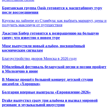
Британская группа Oasis готовится к масштабному туру
после воссоединения
Круизы на лайнере из Стамбула: как выбрать маршрут, цены и
получить максимум от путешествия
Джастин Бибер готовится к возвращению на большую
сцену: что известно о новом туре
Muse выпустили новый альбом, посвящённый
космическим сигналам
Благоустройство дворов Минска в 2026 году
Юбилейный фестиваль беларуской песни и поэзии пройдет
в Молодечно в июне
В Минске прошёл большой концерт детской студии
ансамбля «Хорошки»
Болгария впервые выиграла «Евровидение-2026»
Drake выпустил сразу три альбома и вызвал мировой
резонанс в музыкальной индустрии