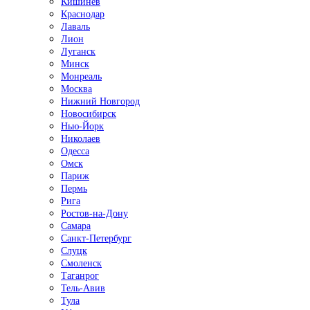
Кишинёв
Краснодар
Лаваль
Лион
Луганск
Минск
Монреаль
Москва
Нижний Новгород
Новосибирск
Нью-Йорк
Николаев
Одесса
Омск
Париж
Пермь
Рига
Ростов-на-Дону
Самара
Санкт-Петербург
Слуцк
Смоленск
Таганрог
Тель-Авив
Тула