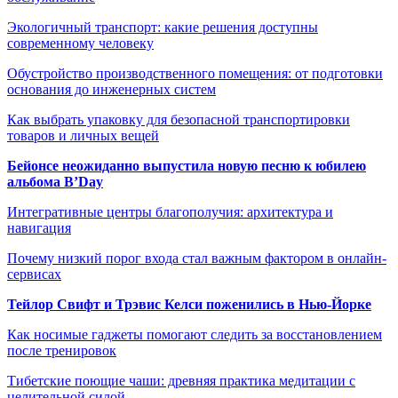
Экологичный транспорт: какие решения доступны
современному человеку
Обустройство производственного помещения: от подготовки
основания до инженерных систем
Как выбрать упаковку для безопасной транспортировки
товаров и личных вещей
Бейонсе неожиданно выпустила новую песню к юбилею
альбома B’Day
Интегративные центры благополучия: архитектура и
навигация
Почему низкий порог входа стал важным фактором в онлайн-
сервисах
Тейлор Свифт и Трэвис Келси поженились в Нью-Йорке
Как носимые гаджеты помогают следить за восстановлением
после тренировок
Тибетские поющие чаши: древняя практика медитации с
целительной силой