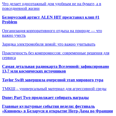
Что делает одноэтажный дом удобным не на бумаге, а в
повседневной жизни
Белорусский артист ALEN HIT представил клип #1
Problem
Организация корпоративного отдыха на природе — что
важно учесть
Зарядка электромобиля зимой: что важно учитывать
Практичность без компромиссов: современные решения для
сервиса
Самая детальная радиокарта Вселенной: зафиксировано
13,7 млн космических источников
Taylor Swift завершила очередной этап мирового тура
ТМКЩ – универсальный материал для агрессивной среды
Dune: Part Two продолжает собирать награды
Главные культурные события недели: фестиваль
«Киновек» в Беларуси и открытие Нотр-Дама во Франции