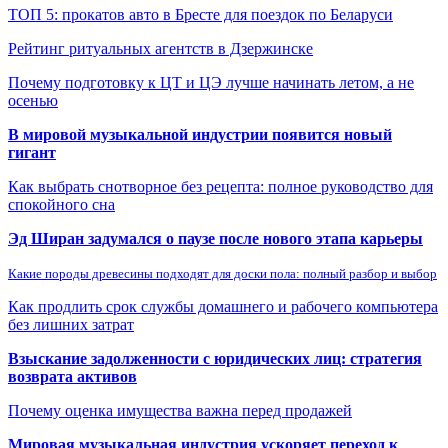
ТОП 5: прокатов авто в Бресте для поездок по Беларуси
Рейтинг ритуальных агентств в Дзержинске
Почему подготовку к ЦТ и ЦЭ лучше начинать летом, а не
осенью
В мировой музыкальной индустрии появится новый
гигант
Как выбрать снотворное без рецепта: полное руководство для
спокойного сна
Эд Ширан задумался о паузе после нового этапа карьеры
Какие породы древесины подходят для доски пола: полный разбор и выбор
Как продлить срок службы домашнего и рабочего компьютера
без лишних затрат
Взыскание задолженности с юридических лиц: стратегия
возврата активов
Почему оценка имущества важна перед продажей
Мировая музыкальная индустрия ускоряет переход к