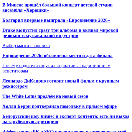
В Минске прошёл большой концерт детской студии
ансамбля «Хорошки»
Болгария впервые выиграла «Евровидение-2026»
Drake выпустил сразу три альбома и вызвал мировой
резонанс в музыкальной индустрии
Выбор маски сварщика
Евровидение-2026: объявлены место и дата финала
Почему родители ищут альтернативы традиционным
репетиторам
Леонардо ДиКаприо готовит новый фильм с крупным
режиссёром
The White Lotus продлён на новый сезон
Холли Берри подтвердила помолвк
у в прямом эфире
Белорусский шоу-бизнес и экспорт контента: есть ли выход
на зарубежную аудиторию
Эффективное PR и SEO продвижение:
размещение статей