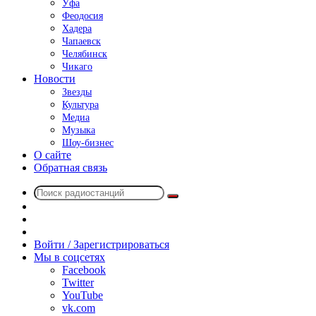
Уфа
Феодосия
Хадера
Чапаевск
Челябинск
Чикаго
Новости
Звезды
Культура
Медиа
Музыка
Шоу-бизнес
О сайте
Обратная связь
Поиск
Switch
радиостанций
skin
Sidebar
Случайное
радио
Войти / Зарегистрироваться
Мы в соцсетях
Facebook
Twitter
YouTube
vk.com