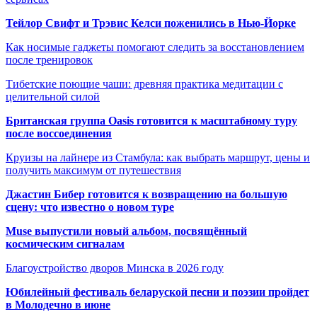
Тейлор Свифт и Трэвис Келси поженились в Нью-Йорке
Как носимые гаджеты помогают следить за восстановлением
после тренировок
Тибетские поющие чаши: древняя практика медитации с
целительной силой
Британская группа Oasis готовится к масштабному туру
после воссоединения
Круизы на лайнере из Стамбула: как выбрать маршрут, цены и
получить максимум от путешествия
Джастин Бибер готовится к возвращению на большую
сцену: что известно о новом туре
Muse выпустили новый альбом, посвящённый
космическим сигналам
Благоустройство дворов Минска в 2026 году
Юбилейный фестиваль беларуской песни и поэзии пройдет
в Молодечно в июне