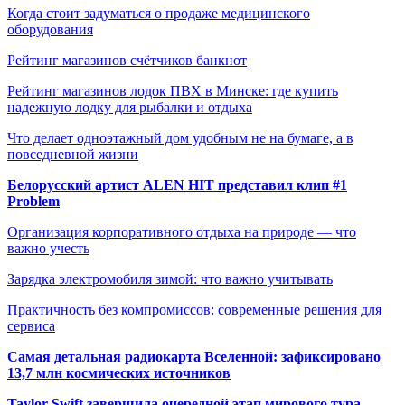
Когда стоит задуматься о продаже медицинского
оборудования
Рейтинг магазинов счётчиков банкнот
Рейтинг магазинов лодок ПВХ в Минске: где купить
надежную лодку для рыбалки и отдыха
Что делает одноэтажный дом удобным не на бумаге, а в
повседневной жизни
Белорусский артист ALEN HIT представил клип #1
Problem
Организация корпоративного отдыха на природе — что
важно учесть
Зарядка электромобиля зимой: что важно учитывать
Практичность без компромиссов: современные решения для
сервиса
Самая детальная радиокарта Вселенной: зафиксировано
13,7 млн космических источников
Taylor Swift завершила очередной этап мирового тура