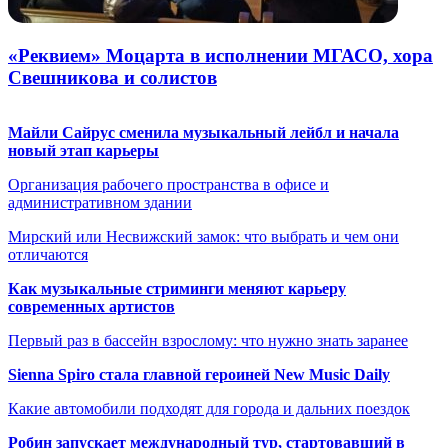
«Реквием» Моцарта в исполнении МГАСО, хора
Свешникова и солистов
Майли Сайрус сменила музыкальный лейбл и начала
новый этап карьеры
Организация рабочего пространства в офисе и
административном здании
Мирский или Несвижский замок: что выбрать и чем они
отличаются
Как музыкальные стриминги меняют карьеру
современных артистов
Первый раз в бассейн взрослому: что нужно знать заранее
Sienna Spiro стала главной героиней New Music Daily
Какие автомобили подходят для города и дальних поездок
Робин запускает международный тур, стартовавший в