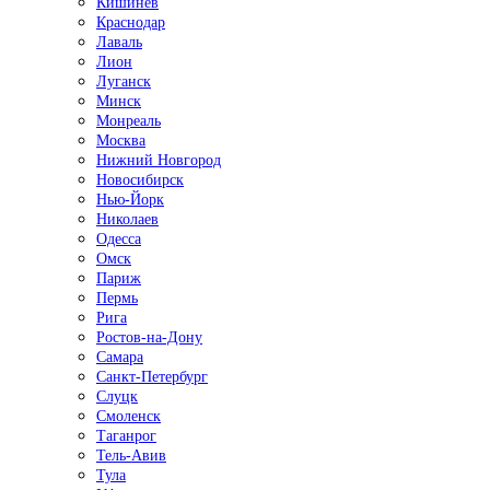
Кишинёв
Краснодар
Лаваль
Лион
Луганск
Минск
Монреаль
Москва
Нижний Новгород
Новосибирск
Нью-Йорк
Николаев
Одесса
Омск
Париж
Пермь
Рига
Ростов-на-Дону
Самара
Санкт-Петербург
Слуцк
Смоленск
Таганрог
Тель-Авив
Тула