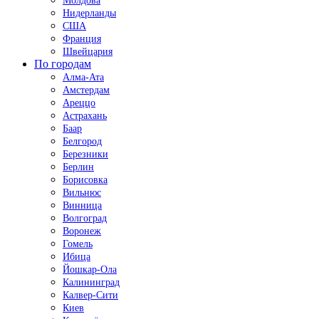
Молдова
Нидерланды
США
Франция
Швейцария
По городам
Алма-Ата
Амстердам
Ареццо
Астрахань
Баар
Белгород
Березники
Берлин
Борисовка
Вильнюс
Винница
Волгоград
Воронеж
Гомель
Ибица
Йошкар-Ола
Калининград
Калвер-Сити
Киев