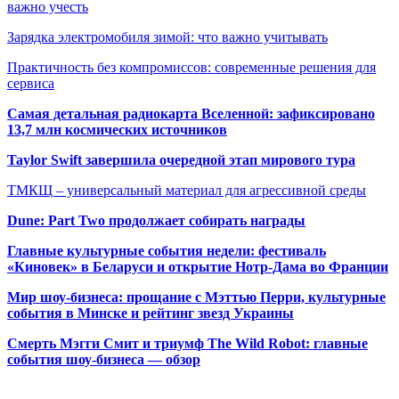
важно учесть
Зарядка электромобиля зимой: что важно учитывать
Практичность без компромиссов: современные решения для
сервиса
Самая детальная радиокарта Вселенной: зафиксировано
13,7 млн космических источников
Taylor Swift завершила очередной этап мирового тура
ТМКЩ – универсальный материал для агрессивной среды
Dune: Part Two продолжает собирать награды
Главные культурные события недели: фестиваль
«Киновек» в Беларуси и открытие Нотр-Дама во Франции
Мир шоу-бизнеса: прощание с Мэттью Перри, культурные
события в Минске и рейтинг звезд Украины
Смерть Мэгги Смит и триумф The Wild Robot: главные
события шоу-бизнеса — обзор
Популярные радиостанции