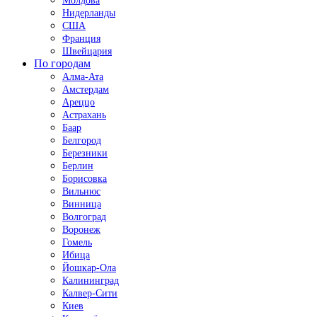
Молдова
Нидерланды
США
Франция
Швейцария
По городам
Алма-Ата
Амстердам
Ареццо
Астрахань
Баар
Белгород
Березники
Берлин
Борисовка
Вильнюс
Винница
Волгоград
Воронеж
Гомель
Ибица
Йошкар-Ола
Калининград
Калвер-Сити
Киев