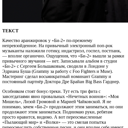
ТЕКСТ
Качество аранжировок у «Би-2» по-прежнему
непревзойденное. На привычный электронный поп-рок
музыканты наложили готику, индастриэл, госпел, постпанк,
— вполне органично. Ощущения, что «Би-2» вышли за рамки
привычного звучания — нет. Записывали альбом в студии
«Би-2» с Сергеем Большаковым, сводили в Лондоне у
Эдриана Буша (Grammy за работу с Foo Fighters и Muse).
Мастеринг сделал восьмикратный номинант Grammy и
постоянный партнёр Доктора Дре Брайан Big Bass Гарднер.
Особняком стоят бонус-треки. Тут есть три фита с
завсегдатаями явно провальных «Нечетных воинов»: «Моя
Мишель», Лизой Громовой и Марией Чайковской. Я не
понимаю, зачем «Би-2» продолжают этим заниматься, но они
продолжают этим заниматься. Поднимаю руки, ребятам
просто нравится, видимо. А вот переосмысленные
«Пылающий мир» и «Волки» — это смелая попытка
переосмыслить собственные песни, и они вполне себе имеют