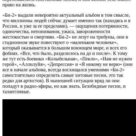
право на жизнь.
«Би-2» выдали невероятно актуальный альбом в том смысле,
что миллионы людей сейчас думает именно так (находясь и в
России, и уже за ее пределами), — ощущения потерянности,
одиночества, непонимания, ужаса, завороженности
жестокостью и смертями. «Би-2» не лезут на трибуны, они в
стадионном звуке повествуют о «маленьком человеке»,
который оказывается в большом воюющем мире, и всех его
фобиях. «Все, что было, разделилось на до и после». К тому
же тут есть боевики «Колыбельная», «Пекло», «Нам не нужен
герой», «Аллилуйя», «Депрессия» и «Я никому не верю» (они
все в начале альбома, всегда восхищался умениями «Би-2»
самостоятельно определить самые хитовые песни, это так
редко для артистов). В нынешней ситуации вряд ли они
попадут в радио-эфиры, но как знать. Безобидные песни, и
талантливые.