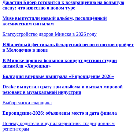
Джастин Бибер готовится к возвращению на большую
сцену: что известно о новом туре
Muse выпустили новый альбом, посвящённый
космическим сигналам
Благоустройство дворов Минска в 2026 году
Юбилейный фестиваль беларуской песни и поэзии пройдет
в Молодечно в июне
В Минске прошёл большой концерт детской студии
ансамбля «Хорошки»
Болгария впервые выиграла «Евровидение-2026»
Drake выпустил сразу три альбома и вызвал мировой
резонанс в музыкальной индустрии
Выбор маски сварщика
Евровидение-2026: объявлены место и дата финала
Почему родители ищут альтернативы традиционным
репетиторам