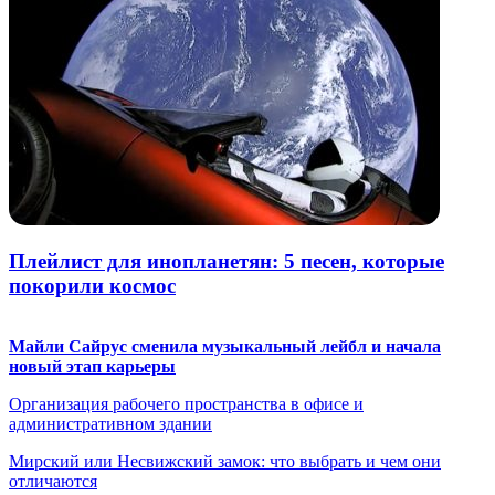
Плейлист для инопланетян: 5 песен, которые
покорили космос
Майли Сайрус сменила музыкальный лейбл и начала
новый этап карьеры
Организация рабочего пространства в офисе и
административном здании
Мирский или Несвижский замок: что выбрать и чем они
отличаются