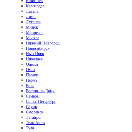
Кишинёв
Краснодар
Лаваль
Лион
Луганск
Минск
Монреаль
Москва
Нижний Новгород
Новосибирск
Нью-Йорк
Николаев
Одесса
Омск
Париж
Пермь
Рига
Ростов-на-Дону
Самара
Санкт-Петербург
Слуцк
Смоленск
Таганрог
Тель-Авив
Тула