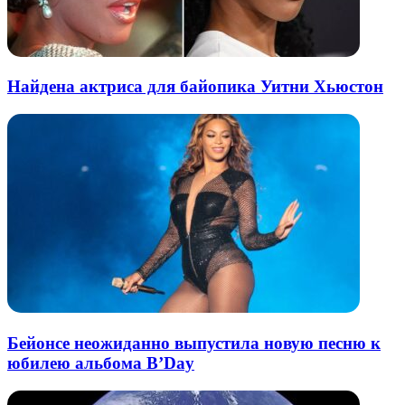
Найдена актриса для байопика Уитни Хьюстон
Бейонсе неожиданно выпустила новую песню к
юбилею альбома B’Day