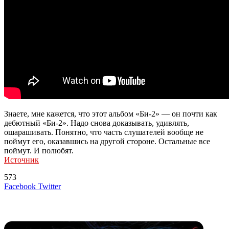
Знаете, мне кажется, что этот альбом «Би-2» — он почти как
дебютный «Би-2». Надо снова доказывать, удивлять,
ошарашивать. Понятно, что часть слушателей вообще не
поймут его, оказавшись на другой стороне. Остальные все
поймут. И полюбят.
Источник
573
LinkedIn
Tumblr
Reddit
Вконтакте
Одноклассники
Skype
Messenger
Messenger
WhatsApp
Telegram
Viber
Line
Поделиться
Печатать
Facebook
Twitter
через
электронную
Похожие радио
почту