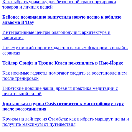
Как выбрать упаковку для безопасной транспортировки
товаров и личных вещей
Бейонсе неожиданно выпустила новую песню к юбилею
альбома B’Day
Интегративные центры благополучия: архитектура и
навигация
Почему низкий порог входа стал важным фактором в онлайн-
сервисах
Тейлор Свифт и Трэвис Келси поженились в Нью-Йорке
Как носимые гаджеты помогают следить за восстановлением
после тренировок
Тибетские поющие чаши: древняя практика медитации с
целительной силой
Британская группа Oasis готовится к масштабному туру
после воссоединения
Круизы на лайнере из Стамбула: как выбрать маршрут, цены и
получить максимум от путешествия