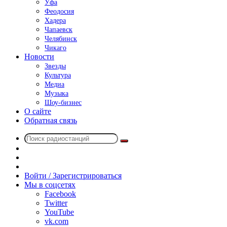
Уфа
Феодосия
Хадера
Чапаевск
Челябинск
Чикаго
Новости
Звезды
Культура
Медиа
Музыка
Шоу-бизнес
О сайте
Обратная связь
Поиск
Switch
радиостанций
skin
Sidebar
Случайное
радио
Войти / Зарегистрироваться
Мы в соцсетях
Facebook
Twitter
YouTube
vk.com