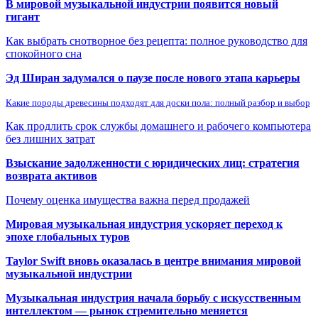
В мировой музыкальной индустрии появится новый
гигант
Как выбрать снотворное без рецепта: полное руководство для
спокойного сна
Эд Ширан задумался о паузе после нового этапа карьеры
Какие породы древесины подходят для доски пола: полный разбор и выбор
Как продлить срок службы домашнего и рабочего компьютера
без лишних затрат
Взыскание задолженности с юридических лиц: стратегия
возврата активов
Почему оценка имущества важна перед продажей
Мировая музыкальная индустрия ускоряет переход к
эпохе глобальных туров
Taylor Swift вновь оказалась в центре внимания мировой
музыкальной индустрии
Музыкальная индустрия начала борьбу с искусственным
интеллектом — рынок стремительно меняется