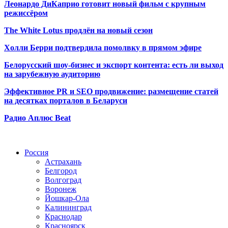
Леонардо ДиКаприо готовит новый фильм с крупным
режиссёром
The White Lotus продлён на новый сезон
Холли Берри подтвердила помолвк
у в прямом эфире
Белорусский шоу-бизнес и экспорт контента: есть ли выход
на зарубежную аудиторию
Эффективное PR и SEO продвижение:
размещение статей
на десятках порталов в Беларуси
Радио Аплюс Beat
Радио по странам
Россия
Астрахань
Белгород
Волгоград
Воронеж
Йошкар-Ола
Калининград
Краснодар
Красноярск