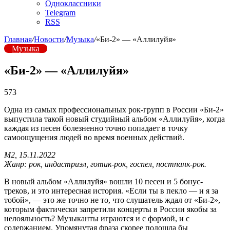
Одноклассники
Telegram
RSS
Главная
/
Новости
/
Музыка
/
«Би-2» — «Аллилуйя»
Музыка
«Би-2» — «Аллилуйя»
573
Одна из самых профессиональных рок-групп в России «Би-2»
выпустила такой новый студийный альбом «Аллилуйя», когда
каждая из песен болезненно точно попадает в точку
самоощущения людей во время военных действий.
М2, 15.11.2022
Жанр: рок, индастриэл, готик-рок, госпел, постпанк-рок.
В новый альбом «Аллилуйя» вошли 10 песен и 5 бонус-
треков, и это интересная история. «Если ты в пекло — и я за
тобой», — это же точно не то, что слушатель ждал от «Би-2»,
которым фактически запретили концерты в России якобы за
нелояльность? Музыканты играются и с формой, и с
содержанием. Упомянутая фраза скорее подошла бы