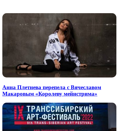
электронную
Похожие радио
почту
Анна Плетнева перепела с Вячеславом
Макаровым «Королеву мейнстрима»