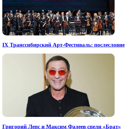
IX Транссибирский Арт-Фестиваль: послесловие
Григорий Лепс и Максим Фадеев спели «Брат»