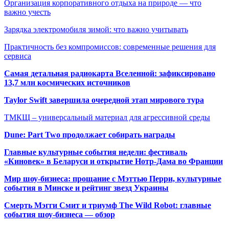
Организация корпоративного отдыха на природе — что
важно учесть
Зарядка электромобиля зимой: что важно учитывать
Практичность без компромиссов: современные решения для
сервиса
Самая детальная радиокарта Вселенной: зафиксировано
13,7 млн космических источников
Taylor Swift завершила очередной этап мирового тура
ТМКЩ – универсальный материал для агрессивной среды
Dune: Part Two продолжает собирать награды
Главные культурные события недели: фестиваль
«Киновек» в Беларуси и открытие Нотр-Дама во Франции
Мир шоу-бизнеса: прощание с Мэттью Перри, культурные
события в Минске и рейтинг звезд Украины
Смерть Мэгги Смит и триумф The Wild Robot: главные
события шоу-бизнеса — обзор