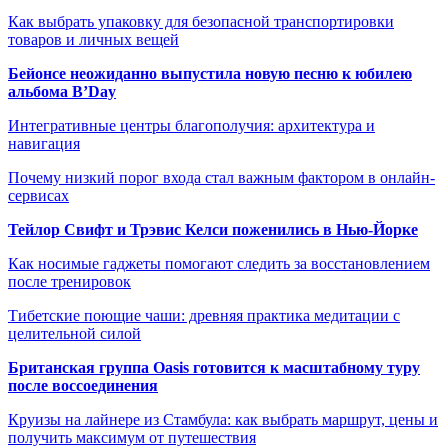
Как выбрать упаковку для безопасной транспортировки
товаров и личных вещей
Бейонсе неожиданно выпустила новую песню к юбилею
альбома B’Day
Интегративные центры благополучия: архитектура и
навигация
Почему низкий порог входа стал важным фактором в онлайн-
сервисах
Тейлор Свифт и Трэвис Келси поженились в Нью-Йорке
Как носимые гаджеты помогают следить за восстановлением
после тренировок
Тибетские поющие чаши: древняя практика медитации с
целительной силой
Британская группа Oasis готовится к масштабному туру
после воссоединения
Круизы на лайнере из Стамбула: как выбрать маршрут, цены и
получить максимум от путешествия