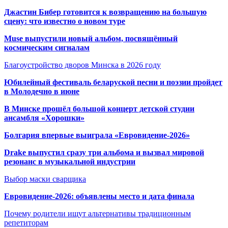
Джастин Бибер готовится к возвращению на большую
сцену: что известно о новом туре
Muse выпустили новый альбом, посвящённый
космическим сигналам
Благоустройство дворов Минска в 2026 году
Юбилейный фестиваль беларуской песни и поэзии пройдет
в Молодечно в июне
В Минске прошёл большой концерт детской студии
ансамбля «Хорошки»
Болгария впервые выиграла «Евровидение-2026»
Drake выпустил сразу три альбома и вызвал мировой
резонанс в музыкальной индустрии
Выбор маски сварщика
Евровидение-2026: объявлены место и дата финала
Почему родители ищут альтернативы традиционным
репетиторам