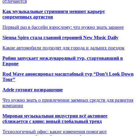
отличаются
Как музыкальные стриминги меняют карьеру
современных артистов
Первый раз в бассейн взрослому: что нужно знать заранее
Sienna Spiro стала главной героиней New Music Daily
Какие автомобили подходят для города и дальних поездок
Робин запускает международный тур, стартовавший в
Европе
Rod Wave анонсировал масштабный тур “Don’t Look Down
Tour”
Adele готовит возвращение
Что нужно знать о привлечении заемных средств для развития
компании
Мировая музыкальная индустрия всё активнее
сближается с кино: новый глобальный тренд
Технологичный офис: какие изменения помогают