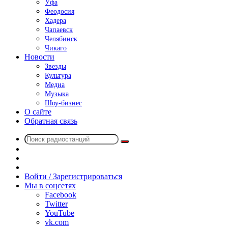
Уфа
Феодосия
Хадера
Чапаевск
Челябинск
Чикаго
Новости
Звезды
Культура
Медиа
Музыка
Шоу-бизнес
О сайте
Обратная связь
Поиск
Switch
радиостанций
skin
Sidebar
Случайное
радио
Войти / Зарегистрироваться
Мы в соцсетях
Facebook
Twitter
YouTube
vk.com