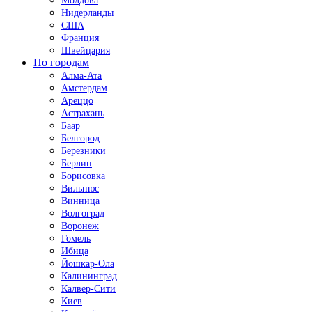
Молдова
Нидерланды
США
Франция
Швейцария
По городам
Алма-Ата
Амстердам
Ареццо
Астрахань
Баар
Белгород
Березники
Берлин
Борисовка
Вильнюс
Винница
Волгоград
Воронеж
Гомель
Ибица
Йошкар-Ола
Калининград
Калвер-Сити
Киев