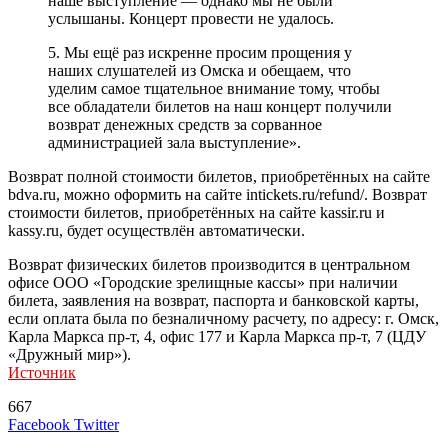
наше выступление — однако мы не были
услышаны. Концерт провести не удалось.
5. Мы ещё раз искренне просим прощения у
наших слушателей из Омска и обещаем, что
уделим самое тщательное внимание тому, чтобы
все обладатели билетов на наш концерт получили
возврат денежных средств за сорванное
администрацией зала выступление».
Возврат полной стоимости билетов, приобретённых на сайте
bdva.ru, можно оформить на сайте intickets.ru/refund/. Возврат
стоимости билетов, приобретённых на сайте kassir.ru и
kassy.ru, будет осуществлён автоматически.
Возврат физических билетов производится в центральном
офисе ООО «Городские зрелищные кассы» при наличии
билета, заявления на возврат, паспорта и банковской карты,
если оплата была по безналичному расчету, по адресу: г. Омск,
Карла Маркса пр-т, 4, офис 177 и Карла Маркса пр-т, 7 (ЦДУ
«Дружный мир»).
Источник
667
LinkedIn
Tumblr
Reddit
Вконтакте
Одноклассники
Skype
Messenger
Messenger
WhatsApp
Telegram
Viber
Line
Поделиться
Печатать
Facebook
Twitter
через