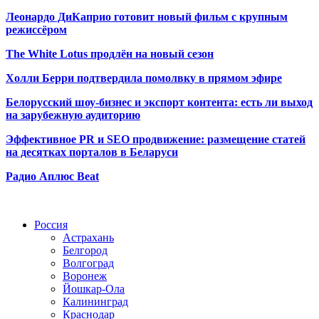
Леонардо ДиКаприо готовит новый фильм с крупным
режиссёром
The White Lotus продлён на новый сезон
Холли Берри подтвердила помолвк
у в прямом эфире
Белорусский шоу-бизнес и экспорт контента: есть ли выход
на зарубежную аудиторию
Эффективное PR и SEO продвижение:
размещение статей
на десятках порталов в Беларуси
Радио Аплюс Beat
Радио по странам
Россия
Астрахань
Белгород
Волгоград
Воронеж
Йошкар-Ола
Калининград
Краснодар