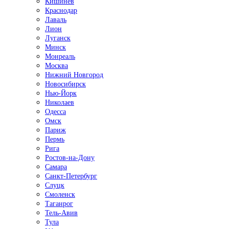
Кишинёв
Краснодар
Лаваль
Лион
Луганск
Минск
Монреаль
Москва
Нижний Новгород
Новосибирск
Нью-Йорк
Николаев
Одесса
Омск
Париж
Пермь
Рига
Ростов-на-Дону
Самара
Санкт-Петербург
Слуцк
Смоленск
Таганрог
Тель-Авив
Тула