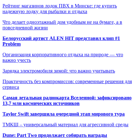
Рейтинг магазинов лодок ПВХ в Минске: где купить
надежную лодку для рыбалки и отдыха
Что делает одноэтажный дом удобным не на бумаге, а в
повседневной жизни
Белорусский артист ALEN HIT представил клип #1
Problem
Организация корпоративного отдыха на природе — что
важно учесть
Зарядка электромобиля зимой: что важно учитывать
Практичность без компромиссов: современные решения для
сервиса
Самая детальная радиокарта Вселенной: зафиксировано
13,7 млн космических источников
Taylor Swift завершила очередной этап мирового тура
ТМКЩ – универсальный материал для агрессивной среды
Dune: Part Two продолжает собирать награды