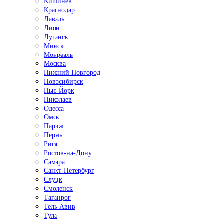
Кишинёв
Краснодар
Лаваль
Лион
Луганск
Минск
Монреаль
Москва
Нижний Новгород
Новосибирск
Нью-Йорк
Николаев
Одесса
Омск
Париж
Пермь
Рига
Ростов-на-Дону
Самара
Санкт-Петербург
Слуцк
Смоленск
Таганрог
Тель-Авив
Тула