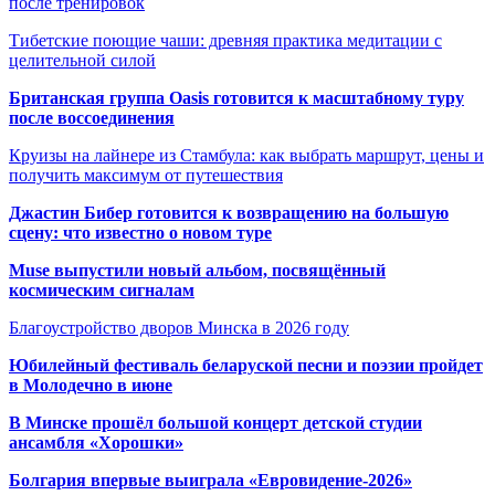
после тренировок
Тибетские поющие чаши: древняя практика медитации с
целительной силой
Британская группа Oasis готовится к масштабному туру
после воссоединения
Круизы на лайнере из Стамбула: как выбрать маршрут, цены и
получить максимум от путешествия
Джастин Бибер готовится к возвращению на большую
сцену: что известно о новом туре
Muse выпустили новый альбом, посвящённый
космическим сигналам
Благоустройство дворов Минска в 2026 году
Юбилейный фестиваль беларуской песни и поэзии пройдет
в Молодечно в июне
В Минске прошёл большой концерт детской студии
ансамбля «Хорошки»
Болгария впервые выиграла «Евровидение-2026»