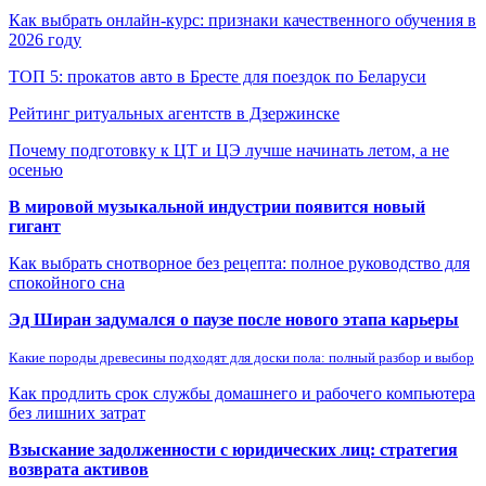
Как выбрать онлайн-курс: признаки качественного обучения в
2026 году
ТОП 5: прокатов авто в Бресте для поездок по Беларуси
Рейтинг ритуальных агентств в Дзержинске
Почему подготовку к ЦТ и ЦЭ лучше начинать летом, а не
осенью
В мировой музыкальной индустрии появится новый
гигант
Как выбрать снотворное без рецепта: полное руководство для
спокойного сна
Эд Ширан задумался о паузе после нового этапа карьеры
Какие породы древесины подходят для доски пола: полный разбор и выбор
Как продлить срок службы домашнего и рабочего компьютера
без лишних затрат
Взыскание задолженности с юридических лиц: стратегия
возврата активов