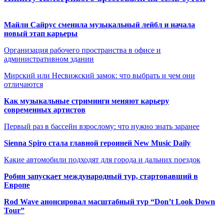
Майли Сайрус сменила музыкальный лейбл и начала
новый этап карьеры
Организация рабочего пространства в офисе и
административном здании
Мирский или Несвижский замок: что выбрать и чем они
отличаются
Как музыкальные стриминги меняют карьеру
современных артистов
Первый раз в бассейн взрослому: что нужно знать заранее
Sienna Spiro стала главной героиней New Music Daily
Какие автомобили подходят для города и дальних поездок
Робин запускает международный тур, стартовавший в
Европе
Rod Wave анонсировал масштабный тур “Don’t Look Down
Tour”