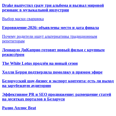
Drake выпустил сразу три альбома и вызвал мировой
резонанс в музыкальной индустрии
Выбор маски сварщика
Евровидение-2026: объявлены место и дата финала
Почему родители ищут альтернативы традиционным
репетиторам
Леонардо ДиКаприо готовит новый фильм с крупным
режиссёром
The White Lotus продлён на новый сезон
Холли Берри подтвердила помолвк
у в прямом эфире
Белорусский шоу-бизнес и экспорт контента: есть ли выход
на зарубежную аудиторию
Эффективное PR и SEO продвижение:
размещение статей
на десятках порталов в Беларуси
Радио Аплюс Beat