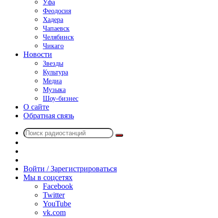
Уфа
Феодосия
Хадера
Чапаевск
Челябинск
Чикаго
Новости
Звезды
Культура
Медиа
Музыка
Шоу-бизнес
О сайте
Обратная связь
Поиск
Switch
радиостанций
skin
Sidebar
Случайное
радио
Войти / Зарегистрироваться
Мы в соцсетях
Facebook
Twitter
YouTube
vk.com