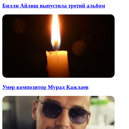
Билли Айлиш выпустила третий альбом
Умер композитор Мурад Кажлаев