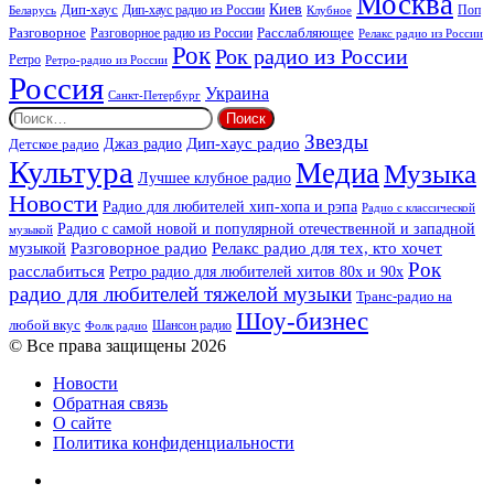
Москва
Киев
Дип-хаус
Дип-хаус радио из России
Клубное
Поп
Беларусь
Разговорное
Расслабляющее
Разговорное радио из России
Релакс радио из России
Рок
Рок радио из России
Ретро
Ретро-радио из России
Россия
Украина
Санкт-Петербург
Найти:
Звезды
Дип-хаус радио
Джаз радио
Детское радио
Культура
Медиа
Музыка
Лучшее клубное радио
Новости
Радио для любителей хип-хопа и рэпа
Радио с классической
Радио с самой новой и популярной отечественной и западной
музыкой
музыкой
Разговорное радио
Релакс радио для тех, кто хочет
Рок
расслабиться
Ретро радио для любителей хитов 80х и 90х
радио для любителей тяжелой музыки
Транс-радио на
Шоу-бизнес
любой вкус
Шансон радио
Фолк радио
© Все права защищены 2026
Новости
Обратная связь
О сайте
Политика конфиденциальности
Facebook