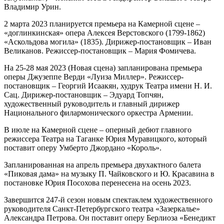
Владимир Урин.
2 марта 2023 планируется премьера на Камерной сцене –
«доглинкинская» опера Алексея Верстовского (1799-1862)
«Аскольдова могила» (1835). Дирижер-постановщик – Иван
Великанов. Режиссер-постановщик – Мария Фомичева.
На 25-28 мая 2023 (Новая сцена) запланирована премьера
оперы Джузеппе Верди «Луиза Миллер». Режиссер-
постановщик – Георгий Исаакян, худрук Театра имени Н. И.
Сац. Дирижер-постановщик – Эдуард Топчян,
художественный руководитель и главный дирижер
Национального филармонического оркестра Армении.
В июле на Камерной сцене – оперный дебют главного
режиссера Театра на Таганке Юрия Муравицкого, который
поставит оперу Умберто Джордано «Король».
Запланированная на апрель премьера двухактного балета
«Пиковая дама» на музыку П. Чайковского и Ю. Красавина в
постановке Юрия Посохова перенесена на осень 2023.
Завершится 247-й сезон новым спектаклем художественного
руководителя Санкт-Петербургского театра «Зазеркалье»
Александра Петрова. Он поставит оперу Берлиоза «Бенедикт