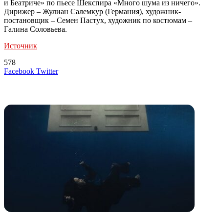
и Беатриче» по пьесе Шекспира «Много шума из ничего».
Дирижер – Жулиан Салемкур (Германия), художник-
постановщик – Семен Пастух, художник по костюмам –
Галина Соловьева.
Источник
578
LinkedIn
Tumblr
Reddit
Вконтакте
Одноклассники
Skype
Messenger
Messenger
WhatsApp
Telegram
Viber
Line
Поделиться
Печатать
Facebook
Twitter
через
электронную
Похожие радио
почту