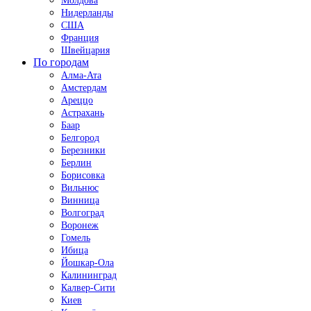
Молдова
Нидерланды
США
Франция
Швейцария
По городам
Алма-Ата
Амстердам
Ареццо
Астрахань
Баар
Белгород
Березники
Берлин
Борисовка
Вильнюс
Винница
Волгоград
Воронеж
Гомель
Ибица
Йошкар-Ола
Калининград
Калвер-Сити
Киев