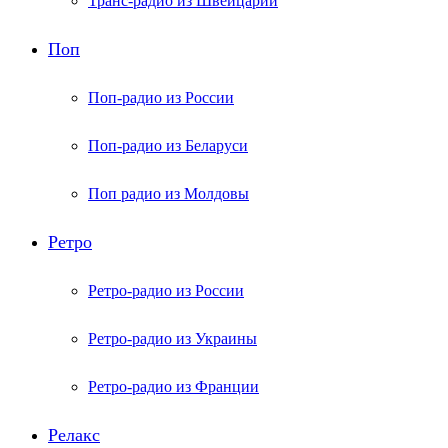
Транс-радио из Швейцарии
Поп
Поп-радио из России
Поп-радио из Беларуси
Поп радио из Молдовы
Ретро
Ретро-радио из России
Ретро-радио из Украины
Ретро-радио из Франции
Релакс