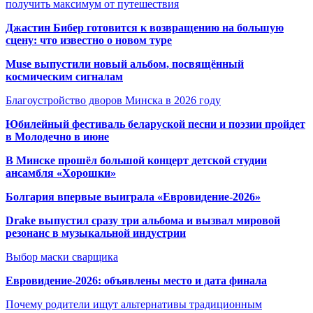
получить максимум от путешествия
Джастин Бибер готовится к возвращению на большую
сцену: что известно о новом туре
Muse выпустили новый альбом, посвящённый
космическим сигналам
Благоустройство дворов Минска в 2026 году
Юбилейный фестиваль беларуской песни и поэзии пройдет
в Молодечно в июне
В Минске прошёл большой концерт детской студии
ансамбля «Хорошки»
Болгария впервые выиграла «Евровидение-2026»
Drake выпустил сразу три альбома и вызвал мировой
резонанс в музыкальной индустрии
Выбор маски сварщика
Евровидение-2026: объявлены место и дата финала
Почему родители ищут альтернативы традиционным