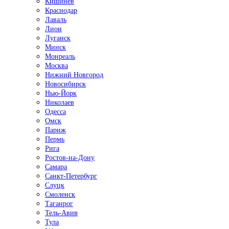
Кишинёв
Краснодар
Лаваль
Лион
Луганск
Минск
Монреаль
Москва
Нижний Новгород
Новосибирск
Нью-Йорк
Николаев
Одесса
Омск
Париж
Пермь
Рига
Ростов-на-Дону
Самара
Санкт-Петербург
Слуцк
Смоленск
Таганрог
Тель-Авив
Тула