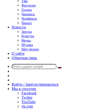
Уфа
Феодосия
Хадера
Чапаевск
Челябинск
Чикаго
Новости
Звезды
Культура
Медиа
Музыка
Шоу-бизнес
О сайте
Обратная связь
Поиск
Switch
радиостанций
skin
Sidebar
Случайное
радио
Войти / Зарегистрироваться
Мы в соцсетях
Facebook
Twitter
YouTube
vk.com