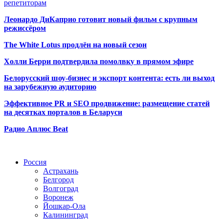
репетиторам
Леонардо ДиКаприо готовит новый фильм с крупным
режиссёром
The White Lotus продлён на новый сезон
Холли Берри подтвердила помолвк
у в прямом эфире
Белорусский шоу-бизнес и экспорт контента: есть ли выход
на зарубежную аудиторию
Эффективное PR и SEO продвижение:
размещение статей
на десятках порталов в Беларуси
Радио Аплюс Beat
Радио по странам
Россия
Астрахань
Белгород
Волгоград
Воронеж
Йошкар-Ола
Калининград