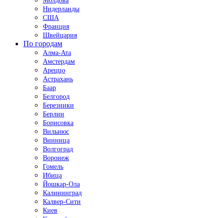
Молдова
Нидерланды
США
Франция
Швейцария
По городам
Алма-Ата
Амстердам
Ареццо
Астрахань
Баар
Белгород
Березники
Берлин
Борисовка
Вильнюс
Винница
Волгоград
Воронеж
Гомель
Ибица
Йошкар-Ола
Калининград
Калвер-Сити
Киев