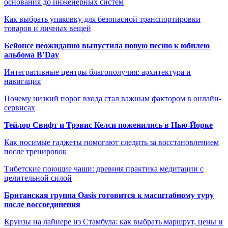
основания до инженерных систем
Как выбрать упаковку для безопасной транспортировки
товаров и личных вещей
Бейонсе неожиданно выпустила новую песню к юбилею
альбома B’Day
Интегративные центры благополучия: архитектура и
навигация
Почему низкий порог входа стал важным фактором в онлайн-
сервисах
Тейлор Свифт и Трэвис Келси поженились в Нью-Йорке
Как носимые гаджеты помогают следить за восстановлением
после тренировок
Тибетские поющие чаши: древняя практика медитации с
целительной силой
Британская группа Oasis готовится к масштабному туру
после воссоединения
Круизы на лайнере из Стамбула: как выбрать маршрут, цены и