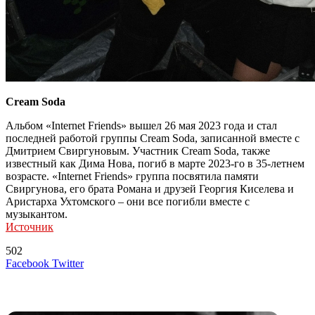
Cream Soda
Альбом «Internet Friends» вышел 26 мая 2023 года и стал
последней работой группы Cream Soda, записанной вместе с
Дмитрием Свиргуновым. Участник Cream Soda, также
известный как Дима Нова, погиб в марте 2023-го в 35-летнем
возрасте. «Internet Friends» группа посвятила памяти
Свиргунова, его брата Романа и друзей Георгия Киселева и
Аристарха Ухтомского – они все погибли вместе с
музыкантом.
Источник
502
LinkedIn
Tumblr
Reddit
Вконтакте
Одноклассники
Skype
Messenger
Messenger
WhatsApp
Telegram
Viber
Line
Поделиться
Печатать
Facebook
Twitter
через
электронную
Похожие радио
почту