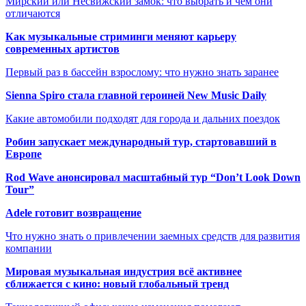
Мирский или Несвижский замок: что выбрать и чем они
отличаются
Как музыкальные стриминги меняют карьеру
современных артистов
Первый раз в бассейн взрослому: что нужно знать заранее
Sienna Spiro стала главной героиней New Music Daily
Какие автомобили подходят для города и дальних поездок
Робин запускает международный тур, стартовавший в
Европе
Rod Wave анонсировал масштабный тур “Don’t Look Down
Tour”
Adele готовит возвращение
Что нужно знать о привлечении заемных средств для развития
компании
Мировая музыкальная индустрия всё активнее
сближается с кино: новый глобальный тренд