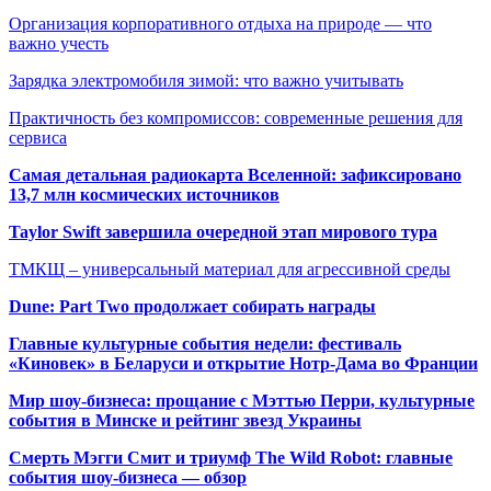
Организация корпоративного отдыха на природе — что
важно учесть
Зарядка электромобиля зимой: что важно учитывать
Практичность без компромиссов: современные решения для
сервиса
Самая детальная радиокарта Вселенной: зафиксировано
13,7 млн космических источников
Taylor Swift завершила очередной этап мирового тура
ТМКЩ – универсальный материал для агрессивной среды
Dune: Part Two продолжает собирать награды
Главные культурные события недели: фестиваль
«Киновек» в Беларуси и открытие Нотр-Дама во Франции
Мир шоу-бизнеса: прощание с Мэттью Перри, культурные
события в Минске и рейтинг звезд Украины
Смерть Мэгги Смит и триумф The Wild Robot: главные
события шоу-бизнеса — обзор