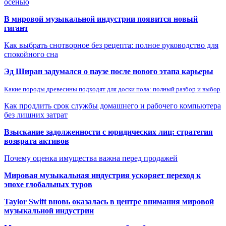
осенью
В мировой музыкальной индустрии появится новый
гигант
Как выбрать снотворное без рецепта: полное руководство для
спокойного сна
Эд Ширан задумался о паузе после нового этапа карьеры
Какие породы древесины подходят для доски пола: полный разбор и выбор
Как продлить срок службы домашнего и рабочего компьютера
без лишних затрат
Взыскание задолженности с юридических лиц: стратегия
возврата активов
Почему оценка имущества важна перед продажей
Мировая музыкальная индустрия ускоряет переход к
эпохе глобальных туров
Taylor Swift вновь оказалась в центре внимания мировой
музыкальной индустрии