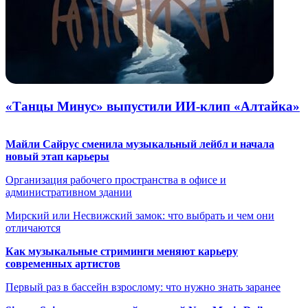
«Танцы Минус» выпустили ИИ-клип «Алтайка»
Майли Сайрус сменила музыкальный лейбл и начала
новый этап карьеры
Организация рабочего пространства в офисе и
административном здании
Мирский или Несвижский замок: что выбрать и чем они
отличаются
Как музыкальные стриминги меняют карьеру
современных артистов
Первый раз в бассейн взрослому: что нужно знать заранее