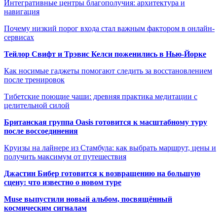
Интегративные центры благополучия: архитектура и
навигация
Почему низкий порог входа стал важным фактором в онлайн-
сервисах
Тейлор Свифт и Трэвис Келси поженились в Нью-Йорке
Как носимые гаджеты помогают следить за восстановлением
после тренировок
Тибетские поющие чаши: древняя практика медитации с
целительной силой
Британская группа Oasis готовится к масштабному туру
после воссоединения
Круизы на лайнере из Стамбула: как выбрать маршрут, цены и
получить максимум от путешествия
Джастин Бибер готовится к возвращению на большую
сцену: что известно о новом туре
Muse выпустили новый альбом, посвящённый
космическим сигналам