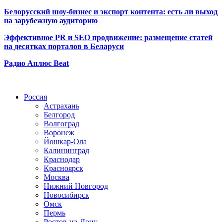
Белорусский шоу-бизнес и экспорт контента: есть ли выход
на зарубежную аудиторию
Эффективное PR и SEO продвижение:
размещение статей
на десятках порталов в Беларуси
Радио Аплюс Beat
Радио по странам
Россия
Астрахань
Белгород
Волгоград
Воронеж
Йошкар-Ола
Калининград
Краснодар
Красноярск
Москва
Нижний Новгород
Новосибирск
Омск
Пермь
Ростов-на-Дону