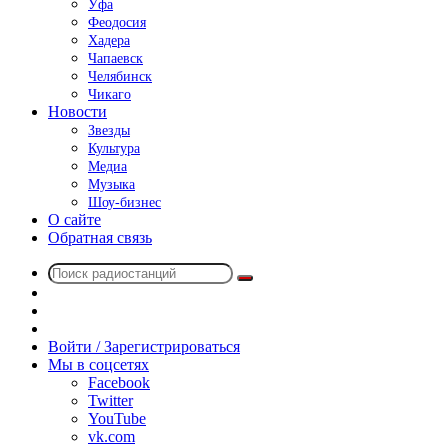
Уфа
Феодосия
Хадера
Чапаевск
Челябинск
Чикаго
Новости
Звезды
Культура
Медиа
Музыка
Шоу-бизнес
О сайте
Обратная связь
Поиск
Switch
радиостанций
skin
Sidebar
Случайное
радио
Войти / Зарегистрироваться
Мы в соцсетях
Facebook
Twitter
YouTube
vk.com