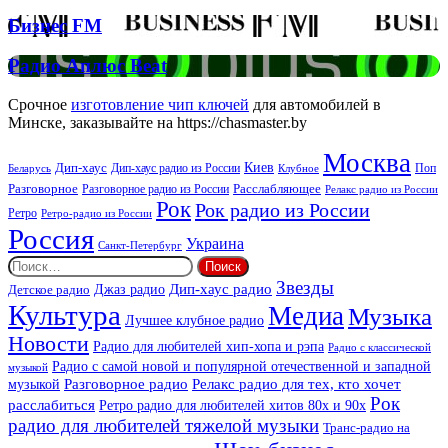
Бизнес
Бизнес FM
FM
Радио
Радио Аплюс Beat
Аплюс
Beat
Срочное
изготовление чип ключей
для автомобилей в
Минске, заказывайте на https://chasmaster.by
Москва
Киев
Дип-хаус
Дип-хаус радио из России
Клубное
Поп
Беларусь
Разговорное
Расслабляющее
Разговорное радио из России
Релакс радио из России
Рок
Рок радио из России
Ретро
Ретро-радио из России
Россия
Украина
Санкт-Петербург
Найти:
Звезды
Дип-хаус радио
Джаз радио
Детское радио
Культура
Медиа
Музыка
Лучшее клубное радио
Новости
Радио для любителей хип-хопа и рэпа
Радио с классической
Радио с самой новой и популярной отечественной и западной
музыкой
музыкой
Разговорное радио
Релакс радио для тех, кто хочет
Рок
расслабиться
Ретро радио для любителей хитов 80х и 90х
радио для любителей тяжелой музыки
Транс-радио на