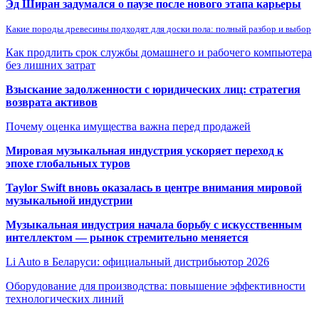
Эд Ширан задумался о паузе после нового этапа карьеры
Какие породы древесины подходят для доски пола: полный разбор и выбор
Как продлить срок службы домашнего и рабочего компьютера
без лишних затрат
Взыскание задолженности с юридических лиц: стратегия
возврата активов
Почему оценка имущества важна перед продажей
Мировая музыкальная индустрия ускоряет переход к
эпохе глобальных туров
Taylor Swift вновь оказалась в центре внимания мировой
музыкальной индустрии
Музыкальная индустрия начала борьбу с искусственным
интеллектом — рынок стремительно меняется
Li Auto в Беларуси: официальный дистрибьютор 2026
Оборудование для производства: повышение эффективности
технологических линий