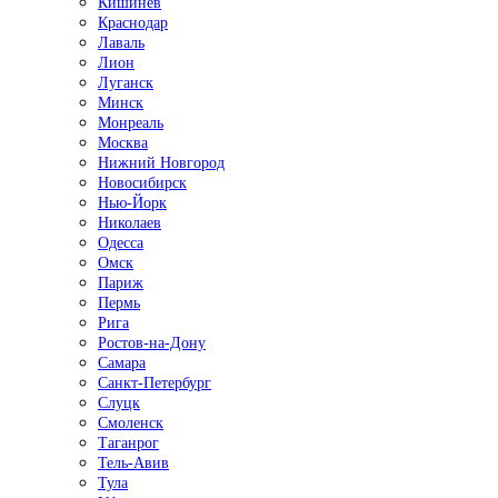
Кишинёв
Краснодар
Лаваль
Лион
Луганск
Минск
Монреаль
Москва
Нижний Новгород
Новосибирск
Нью-Йорк
Николаев
Одесса
Омск
Париж
Пермь
Рига
Ростов-на-Дону
Самара
Санкт-Петербург
Слуцк
Смоленск
Таганрог
Тель-Авив
Тула