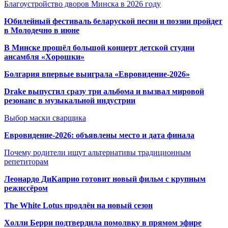
Благоустройство дворов Минска в 2026 году
Юбилейный фестиваль беларуской песни и поэзии пройдет
в Молодечно в июне
В Минске прошёл большой концерт детской студии
ансамбля «Хорошки»
Болгария впервые выиграла «Евровидение-2026»
Drake выпустил сразу три альбома и вызвал мировой
резонанс в музыкальной индустрии
Выбор маски сварщика
Евровидение-2026: объявлены место и дата финала
Почему родители ищут альтернативы традиционным
репетиторам
Леонардо ДиКаприо готовит новый фильм с крупным
режиссёром
The White Lotus продлён на новый сезон
Холли Берри подтвердила помолвк
у в прямом эфире