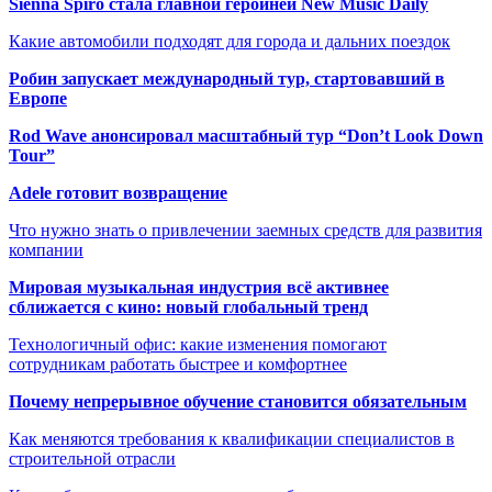
Sienna Spiro стала главной героиней New Music Daily
Какие автомобили подходят для города и дальних поездок
Робин запускает международный тур, стартовавший в
Европе
Rod Wave анонсировал масштабный тур “Don’t Look Down
Tour”
Adele готовит возвращение
Что нужно знать о привлечении заемных средств для развития
компании
Мировая музыкальная индустрия всё активнее
сближается с кино: новый глобальный тренд
Технологичный офис: какие изменения помогают
сотрудникам работать быстрее и комфортнее
Почему непрерывное обучение становится обязательным
Как меняются требования к квалификации специалистов в
строительной отрасли