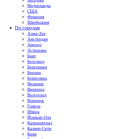
Молдова
Нидерланды
США
Франция
Швейцария
По городам
Алма-Ата
Амстердам
Ареццо
Астрахань
Баар
Белгород
Березники
Берлин
Борисовка
Вильнюс
Винница
Волгоград
Воронеж
Гомель
Ибица
Йошкар-Ола
Калининград
Калвер-Сити
Киев