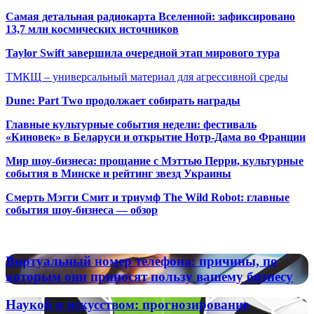
Самая детальная радиокарта Вселенной: зафиксировано
13,7 млн космических источников
Taylor Swift завершила очередной этап мирового тура
ТМКЩ – универсальный материал для агрессивной среды
Dune: Part Two продолжает собирать награды
Главные культурные события недели: фестиваль
«Киновек» в Беларуси и открытие Нотр-Дама во Франции
Мир шоу-бизнеса: прощание с Мэттью Перри, культурные
события в Минске и рейтинг звезд Украины
Смерть Мэгги Смит и триумф The Wild Robot: главные
события шоу-бизнеса — обзор
Популярные радиостанции
Виртуальный
Виртуальный номер телефона: причины, по
номер
которым они приносят пользу вашему бизнесу
телефона:
причины,
Наукой
Наукой и искусством: прогнозирование
по