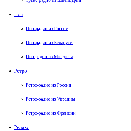
Транс-радио из Швейцарии
Поп
Поп-радио из России
Поп-радио из Беларуси
Поп радио из Молдовы
Ретро
Ретро-радио из России
Ретро-радио из Украины
Ретро-радио из Франции
Релакс