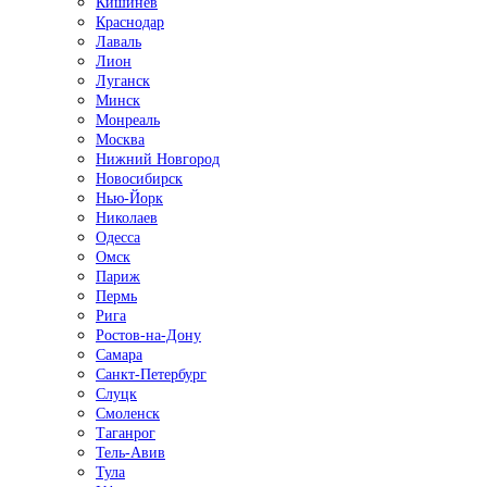
Кишинёв
Краснодар
Лаваль
Лион
Луганск
Минск
Монреаль
Москва
Нижний Новгород
Новосибирск
Нью-Йорк
Николаев
Одесса
Омск
Париж
Пермь
Рига
Ростов-на-Дону
Самара
Санкт-Петербург
Слуцк
Смоленск
Таганрог
Тель-Авив
Тула