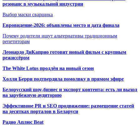
резонанс в музыкальной индустрии
Выбор маски сварщика
Евровидение-2026: объявлены место и дата финала
Почему родители ищут альтернативы традиционным
репетиторам
Леонардо ДиКаприо готовит новый фильм с крупным
режиссёром
The White Lotus продлён на новый сезон
Холли Берри подтвердила помолвк
у в прямом эфире
Белорусский шоу-бизнес и экспорт контента: есть ли выход
на зарубежную аудиторию
Эффективное PR и SEO продвижение:
размещение статей
на десятках порталов в Беларуси
Радио Аплюс Beat
Радио по странам