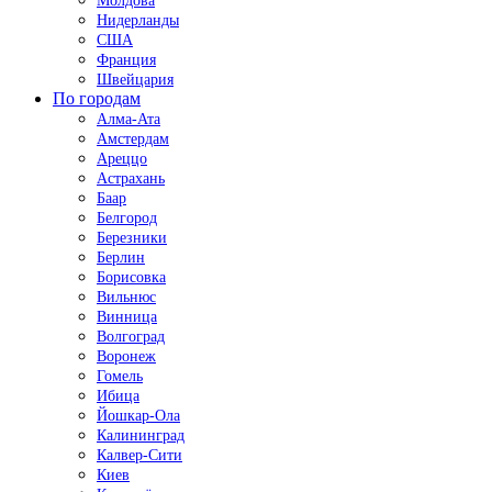
Молдова
Нидерланды
США
Франция
Швейцария
По городам
Алма-Ата
Амстердам
Ареццо
Астрахань
Баар
Белгород
Березники
Берлин
Борисовка
Вильнюс
Винница
Волгоград
Воронеж
Гомель
Ибица
Йошкар-Ола
Калининград
Калвер-Сити
Киев