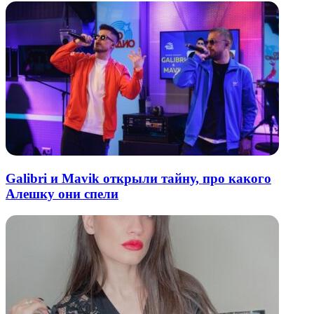
Galibri и Mavik открыли тайну, про какого
Алешку они спели