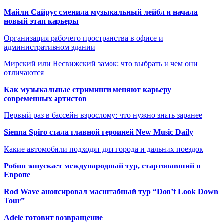
Майли Сайрус сменила музыкальный лейбл и начала
новый этап карьеры
Организация рабочего пространства в офисе и
административном здании
Мирский или Несвижский замок: что выбрать и чем они
отличаются
Как музыкальные стриминги меняют карьеру
современных артистов
Первый раз в бассейн взрослому: что нужно знать заранее
Sienna Spiro стала главной героиней New Music Daily
Какие автомобили подходят для города и дальних поездок
Робин запускает международный тур, стартовавший в
Европе
Rod Wave анонсировал масштабный тур “Don’t Look Down
Tour”
Adele готовит возвращение