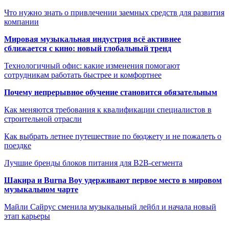
Что нужно знать о привлечении заемных средств для развития
компании
Мировая музыкальная индустрия всё активнее
сближается с кино: новый глобальный тренд
Технологичный офис: какие изменения помогают
сотрудникам работать быстрее и комфортнее
Почему непрерывное обучение становится обязательным
Как меняются требования к квалификации специалистов в
строительной отрасли
Как выбрать летнее путешествие по бюджету и не пожалеть о
поездке
Лучшие бренды блоков питания для B2B-сегмента
Шакира и Burna Boy удерживают первое место в мировом
музыкальном чарте
Майли Сайрус сменила музыкальный лейбл и начала новый
этап карьеры