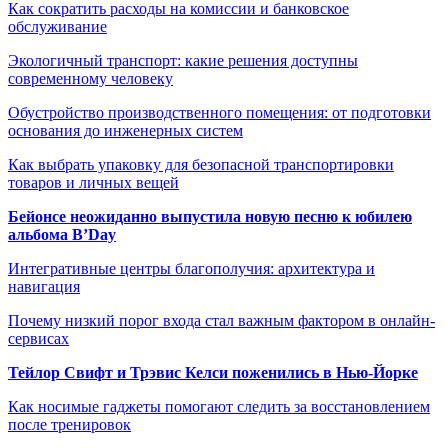
Как сократить расходы на комиссии и банковское
обслуживание
Экологичный транспорт: какие решения доступны
современному человеку
Обустройство производственного помещения: от подготовки
основания до инженерных систем
Как выбрать упаковку для безопасной транспортировки
товаров и личных вещей
Бейонсе неожиданно выпустила новую песню к юбилею
альбома B’Day
Интегративные центры благополучия: архитектура и
навигация
Почему низкий порог входа стал важным фактором в онлайн-
сервисах
Тейлор Свифт и Трэвис Келси поженились в Нью-Йорке
Как носимые гаджеты помогают следить за восстановлением
после тренировок