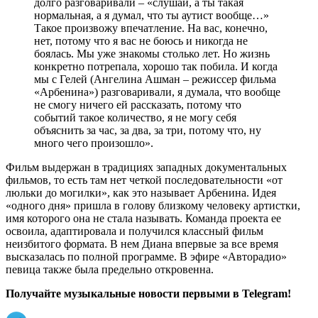
долго разговаривали – «слушай, а ты такая
нормальная, а я думал, что ты аутист вообще…»
Такое произвожу впечатление. На вас, конечно,
нет, потому что я вас не боюсь и никогда не
боялась. Мы уже знакомы столько лет. Но жизнь
конкретно потрепала, хорошо так побила. И когда
мы с Гелей (Ангелина Ашман – режиссер фильма
«Арбенина») разговаривали, я думала, что вообще
не смогу ничего ей рассказать, потому что
событий такое количество, я не могу себя
объяснить за час, за два, за три, потому что, ну
много чего произошло».
Фильм выдержан в традициях западных документальных
фильмов, то есть там нет четкой последовательности «от
люльки до могилки», как это называет Арбенина. Идея
«одного дня» пришла в голову близкому человеку артистки,
имя которого она не стала называть. Команда проекта ее
освоила, адаптировала и получился классный фильм
неизбитого формата. В нем Диана впервые за все время
высказалась по полной программе. В эфире «Авторадио»
певица также была предельно откровенна.
Получайте музыкальные новости первыми в Telegram!