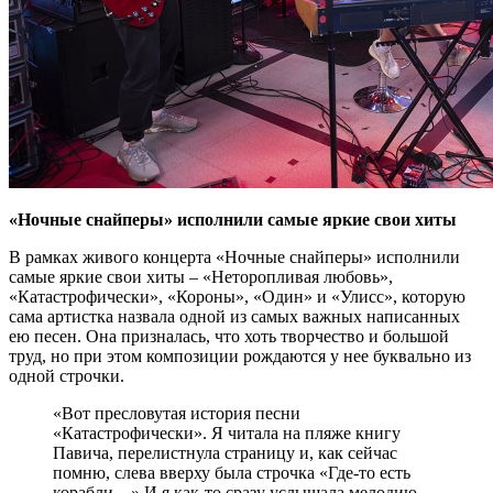
«Ночные снайперы» исполнили самые яркие свои хиты
В рамках живого концерта «Ночные снайперы» исполнили
самые яркие свои хиты – «Неторопливая любовь»,
«Катастрофически», «Короны», «Один» и «Улисс», которую
сама артистка назвала одной из самых важных написанных
ею песен. Она призналась, что хоть творчество и большой
труд, но при этом композиции рождаются у нее буквально из
одной строчки.
«Вот пресловутая история песни
«Катастрофически». Я читала на пляже книгу
Павича, перелистнула страницу и, как сейчас
помню, слева вверху была строчка «Где-то есть
корабли…» И я как-то сразу услышала мелодию