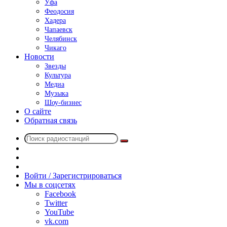
Уфа
Феодосия
Хадера
Чапаевск
Челябинск
Чикаго
Новости
Звезды
Культура
Медиа
Музыка
Шоу-бизнес
О сайте
Обратная связь
Поиск
Switch
радиостанций
skin
Sidebar
Случайное
радио
Войти / Зарегистрироваться
Мы в соцсетях
Facebook
Twitter
YouTube
vk.com