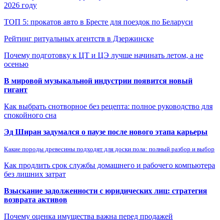
2026 году
ТОП 5: прокатов авто в Бресте для поездок по Беларуси
Рейтинг ритуальных агентств в Дзержинске
Почему подготовку к ЦТ и ЦЭ лучше начинать летом, а не
осенью
В мировой музыкальной индустрии появится новый
гигант
Как выбрать снотворное без рецепта: полное руководство для
спокойного сна
Эд Ширан задумался о паузе после нового этапа карьеры
Какие породы древесины подходят для доски пола: полный разбор и выбор
Как продлить срок службы домашнего и рабочего компьютера
без лишних затрат
Взыскание задолженности с юридических лиц: стратегия
возврата активов
Почему оценка имущества важна перед продажей