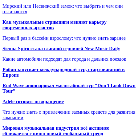
Мирский или Несвижский замок: что выбрать и чем они
отличаются
Как музыкальные стриминги меняют карьеру
современных артистов
Первый раз в бассейн взрослому: что нужно знать заранее
Sienna Spiro стала главной героиней New Music Daily
Какие автомобили подходят для города и дальних поездок
Робин запускает международный тур, стартовавший в
Европе
Rod Wave анонсировал масштабный тур “Don’t Look Down
Tour”
Adele готовит возвращение
Что нужно знать о привлечении заемных средств для развития
компании
Мировая музыкальная индустрия всё активнее
сближается с кино: новый глобальный тренд