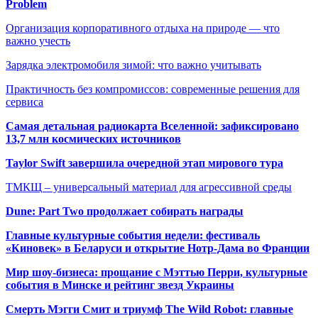
Problem
Организация корпоративного отдыха на природе — что
важно учесть
Зарядка электромобиля зимой: что важно учитывать
Практичность без компромиссов: современные решения для
сервиса
Самая детальная радиокарта Вселенной: зафиксировано
13,7 млн космических источников
Taylor Swift завершила очередной этап мирового тура
ТМКЩ – универсальный материал для агрессивной среды
Dune: Part Two продолжает собирать награды
Главные культурные события недели: фестиваль
«Киновек» в Беларуси и открытие Нотр-Дама во Франции
Мир шоу-бизнеса: прощание с Мэттью Перри, культурные
события в Минске и рейтинг звезд Украины
Смерть Мэгги Смит и триумф The Wild Robot: главные