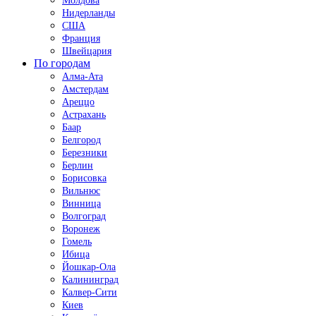
Молдова
Нидерланды
США
Франция
Швейцария
По городам
Алма-Ата
Амстердам
Ареццо
Астрахань
Баар
Белгород
Березники
Берлин
Борисовка
Вильнюс
Винница
Волгоград
Воронеж
Гомель
Ибица
Йошкар-Ола
Калининград
Калвер-Сити
Киев