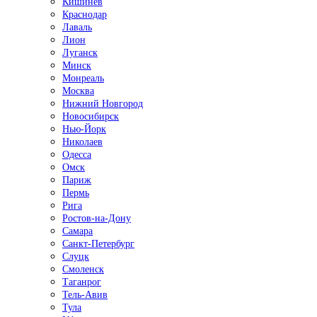
Кишинёв
Краснодар
Лаваль
Лион
Луганск
Минск
Монреаль
Москва
Нижний Новгород
Новосибирск
Нью-Йорк
Николаев
Одесса
Омск
Париж
Пермь
Рига
Ростов-на-Дону
Самара
Санкт-Петербург
Слуцк
Смоленск
Таганрог
Тель-Авив
Тула