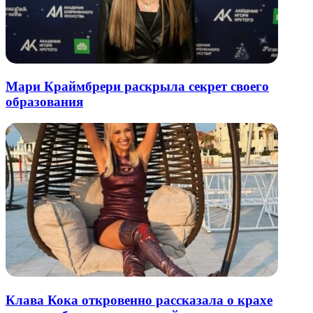
Мари Краймбрери раскрыла секрет своего
образования
Клава Кока откровенно рассказала о крахе