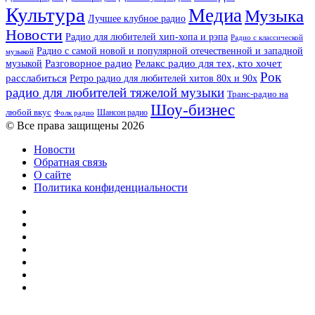
Культура
Медиа
Музыка
Лучшее клубное радио
Новости
Радио для любителей хип-хопа и рэпа
Радио с классической
Радио с самой новой и популярной отечественной и западной
музыкой
музыкой
Разговорное радио
Релакс радио для тех, кто хочет
Рок
расслабиться
Ретро радио для любителей хитов 80х и 90х
радио для любителей тяжелой музыки
Транс-радио на
Шоу-бизнес
любой вкус
Шансон радио
Фолк радио
© Все права защищены 2026
Новости
Обратная связь
О сайте
Политика конфиденциальности
Facebook
Twitter
YouTube
vk.com
Одноклассники
Telegram
RSS
Кнопка