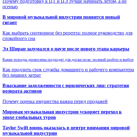
Почему подготовку к ЦТ и ЦЭ лучше начинать летом, а не
осенью
В мировой музыкальной индустрии появится новый
гигант
Как выбрать снотворное без рецепта: полное руководство для
спокойного сна
Эд Ширан задумался о паузе после нового этапа карьеры
Какие породы древесины подходят для доски пола: полный разбор и выбор
Как продлить срок службы домашнего и рабочего компьютера
без лишних затрат
Взыскание задолженности с юридических лиц: стратегия
возврата активов
Почему оценка имущества важна перед продажей
Мировая музыкальная индустрия ускоряет переход к
эпохе глобальных туров
Taylor Swift вновь оказалась в центре внимания мировой
музыкальной индустрии