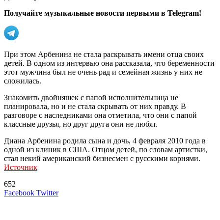
Получайте музыкальные новости первыми в Telegram!
При этом Арбенина не стала раскрывать имени отца своих
детей. В одном из интервью она рассказала, что беременности
этот мужчина был не очень рад и семейная жизнь у них не
сложилась.
Знакомить двойняшек с папой исполнительница не
планировала, но и не стала скрывать от них правду. В
разговоре с наследниками она отметила, что они с папой
классные друзья, но друг друга они не любят.
Диана Арбенина родила сына и дочь, 4 февраля 2010 года в
одной из клиник в США. Отцом детей, по словам артистки,
стал некий американский бизнесмен с русскими корнями.
Источник
652
LinkedIn
Tumblr
Reddit
Вконтакте
Одноклассники
Skype
Messenger
Messenger
WhatsApp
Telegram
Viber
Line
Поделиться
Печатать
Facebook
Twitter
через
электронную
Похожие радио
почту