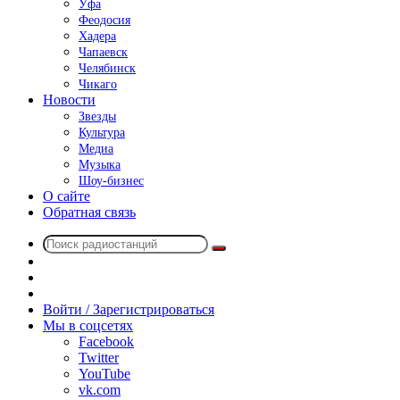
Уфа
Феодосия
Хадера
Чапаевск
Челябинск
Чикаго
Новости
Звезды
Культура
Медиа
Музыка
Шоу-бизнес
О сайте
Обратная связь
Поиск
Switch
радиостанций
skin
Sidebar
Случайное
радио
Войти / Зарегистрироваться
Мы в соцсетях
Facebook
Twitter
YouTube
vk.com