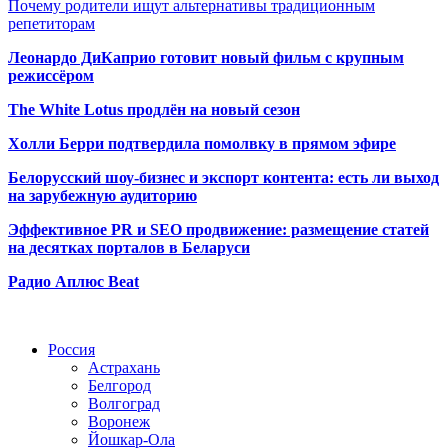
Почему родители ищут альтернативы традиционным
репетиторам
Леонардо ДиКаприо готовит новый фильм с крупным
режиссёром
The White Lotus продлён на новый сезон
Холли Берри подтвердила помолвк
у в прямом эфире
Белорусский шоу-бизнес и экспорт контента: есть ли выход
на зарубежную аудиторию
Эффективное PR и SEO продвижение:
размещение статей
на десятках порталов в Беларуси
Радио Аплюс Beat
Радио по странам
Россия
Астрахань
Белгород
Волгоград
Воронеж
Йошкар-Ола