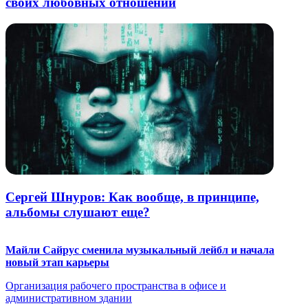
своих любовных отношений
Сергей Шнуров: Как вообще, в принципе,
альбомы слушают еще?
Майли Сайрус сменила музыкальный лейбл и начала
новый этап карьеры
Организация рабочего пространства в офисе и
административном здании