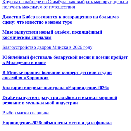
Круизы на лайнере из Стамбула: как выбрать маршрут, цены и
получить максимум от путешествия
Джастин Бибер готовится к возвращению на большую
сцену: что известно о новом туре
Muse выпустили новый альбом, посвящённый
космическим сигналам
Благоустройство дворов Минска в 2026 году
Юбилейный фестиваль беларуской песни и поэзии пройдет
в Молодечно в июне
В Минске прошёл большой концерт детской студии
ансамбля «Хорошки»
Болгария впервые выиграла «Евровидение-2026»
Drake выпустил сразу три альбома и вызвал мировой
резонанс в музыкальной индустрии
Выбор маски сварщика
Евровидение-2026: объявлены место и дата финала