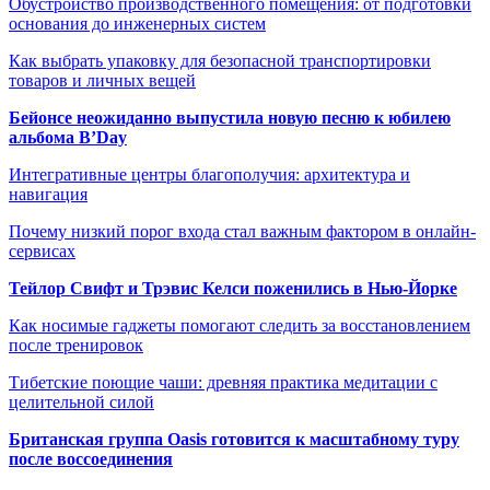
Обустройство производственного помещения: от подготовки
основания до инженерных систем
Как выбрать упаковку для безопасной транспортировки
товаров и личных вещей
Бейонсе неожиданно выпустила новую песню к юбилею
альбома B’Day
Интегративные центры благополучия: архитектура и
навигация
Почему низкий порог входа стал важным фактором в онлайн-
сервисах
Тейлор Свифт и Трэвис Келси поженились в Нью-Йорке
Как носимые гаджеты помогают следить за восстановлением
после тренировок
Тибетские поющие чаши: древняя практика медитации с
целительной силой
Британская группа Oasis готовится к масштабному туру
после воссоединения