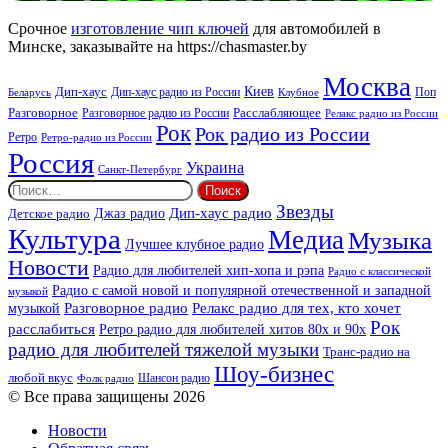
Аплюс
Beat
Срочное
изготовление чип ключей
для автомобилей в
Минске, заказывайте на https://chasmaster.by
Москва
Киев
Дип-хаус
Дип-хаус радио из России
Клубное
Поп
Беларусь
Разговорное
Расслабляющее
Разговорное радио из России
Релакс радио из России
Рок
Рок радио из России
Ретро
Ретро-радио из России
Россия
Украина
Санкт-Петербург
Найти:
Звезды
Дип-хаус радио
Джаз радио
Детское радио
Культура
Медиа
Музыка
Лучшее клубное радио
Новости
Радио для любителей хип-хопа и рэпа
Радио с классической
Радио с самой новой и популярной отечественной и западной
музыкой
музыкой
Разговорное радио
Релакс радио для тех, кто хочет
Рок
расслабиться
Ретро радио для любителей хитов 80х и 90х
радио для любителей тяжелой музыки
Транс-радио на
Шоу-бизнес
любой вкус
Шансон радио
Фолк радио
© Все права защищены 2026
Новости