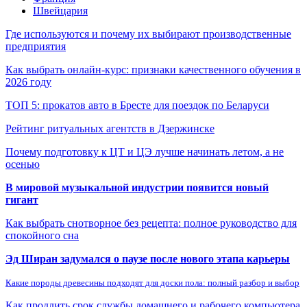
Швейцария
Где используются и почему их выбирают производственные
предприятия
Как выбрать онлайн-курс: признаки качественного обучения в
2026 году
ТОП 5: прокатов авто в Бресте для поездок по Беларуси
Рейтинг ритуальных агентств в Дзержинске
Почему подготовку к ЦТ и ЦЭ лучше начинать летом, а не
осенью
В мировой музыкальной индустрии появится новый
гигант
Как выбрать снотворное без рецепта: полное руководство для
спокойного сна
Эд Ширан задумался о паузе после нового этапа карьеры
Какие породы древесины подходят для доски пола: полный разбор и выбор
Как продлить срок службы домашнего и рабочего компьютера