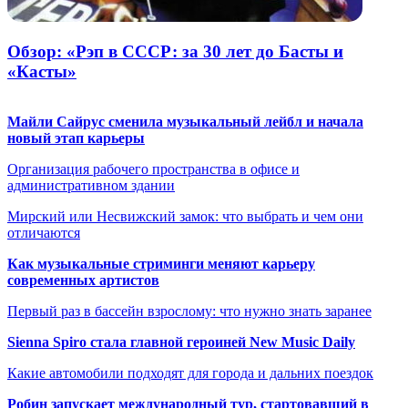
Обзор: «Рэп в СССР: за 30 лет до Басты и
«Касты»
Майли Сайрус сменила музыкальный лейбл и начала
новый этап карьеры
Организация рабочего пространства в офисе и
административном здании
Мирский или Несвижский замок: что выбрать и чем они
отличаются
Как музыкальные стриминги меняют карьеру
современных артистов
Первый раз в бассейн взрослому: что нужно знать заранее
Sienna Spiro стала главной героиней New Music Daily
Какие автомобили подходят для города и дальних поездок
Робин запускает международный тур, стартовавший в