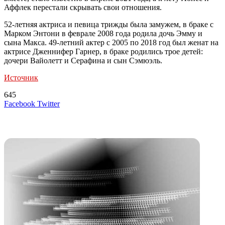
Аффлек перестали скрывать свои отношения.
52-летняя актриса и певица трижды была замужем, в браке с
Марком Энтони в феврале 2008 года родила дочь Эмму и
сына Макса. 49-летний актер с 2005 по 2018 год был женат на
актрисе Дженнифер Гарнер, в браке родились трое детей:
дочери Вайолетт и Серафина и сын Сэмюэль.
Источник
645
LinkedIn
Tumblr
Reddit
Вконтакте
Одноклассники
Skype
Messenger
Messenger
WhatsApp
Telegram
Viber
Line
Поделиться
Печатать
Facebook
Twitter
через
электронную
Похожие радио
почту