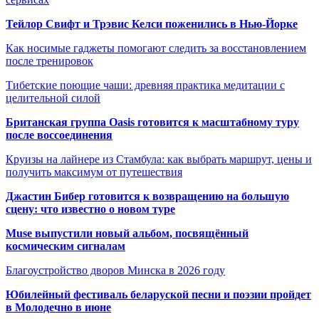
Тейлор Свифт и Трэвис Келси поженились в Нью-Йорке
Как носимые гаджеты помогают следить за восстановлением
после тренировок
Тибетские поющие чаши: древняя практика медитации с
целительной силой
Британская группа Oasis готовится к масштабному туру
после воссоединения
Круизы на лайнере из Стамбула: как выбрать маршрут, цены и
получить максимум от путешествия
Джастин Бибер готовится к возвращению на большую
сцену: что известно о новом туре
Muse выпустили новый альбом, посвящённый
космическим сигналам
Благоустройство дворов Минска в 2026 году
Юбилейный фестиваль беларуской песни и поэзии пройдет
в Молодечно в июне