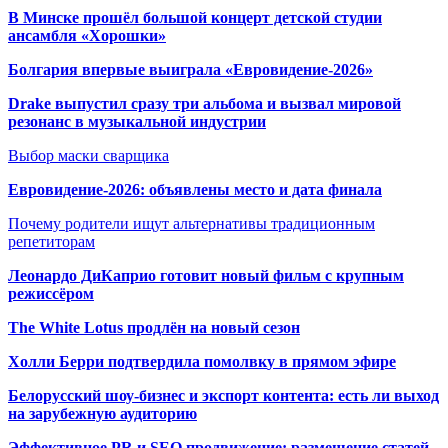
В Минске прошёл большой концерт детской студии
ансамбля «Хорошки»
Болгария впервые выиграла «Евровидение-2026»
Drake выпустил сразу три альбома и вызвал мировой
резонанс в музыкальной индустрии
Выбор маски сварщика
Евровидение-2026: объявлены место и дата финала
Почему родители ищут альтернативы традиционным
репетиторам
Леонардо ДиКаприо готовит новый фильм с крупным
режиссёром
The White Lotus продлён на новый сезон
Холли Берри подтвердила помолвк
у в прямом эфире
Белорусский шоу-бизнес и экспорт контента: есть ли выход
на зарубежную аудиторию
Эффективное PR и SEO продвижение:
размещение статей