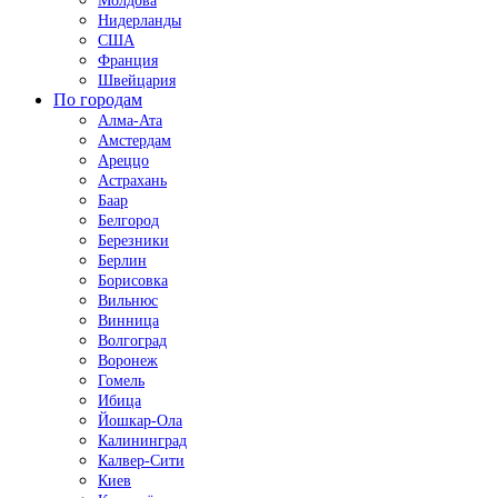
Молдова
Нидерланды
США
Франция
Швейцария
По городам
Алма-Ата
Амстердам
Ареццо
Астрахань
Баар
Белгород
Березники
Берлин
Борисовка
Вильнюс
Винница
Волгоград
Воронеж
Гомель
Ибица
Йошкар-Ола
Калининград
Калвер-Сити
Киев