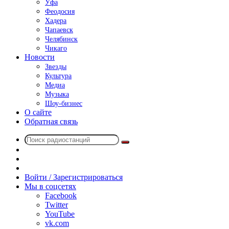
Уфа
Феодосия
Хадера
Чапаевск
Челябинск
Чикаго
Новости
Звезды
Культура
Медиа
Музыка
Шоу-бизнес
О сайте
Обратная связь
Поиск
Switch
радиостанций
skin
Sidebar
Случайное
радио
Войти / Зарегистрироваться
Мы в соцсетях
Facebook
Twitter
YouTube
vk.com