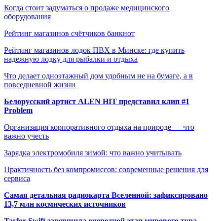
Когда стоит задуматься о продаже медицинского
оборудования
Рейтинг магазинов счётчиков банкнот
Рейтинг магазинов лодок ПВХ в Минске: где купить
надежную лодку для рыбалки и отдыха
Что делает одноэтажный дом удобным не на бумаге, а в
повседневной жизни
Белорусский артист ALEN HIT представил клип #1
Problem
Организация корпоративного отдыха на природе — что
важно учесть
Зарядка электромобиля зимой: что важно учитывать
Практичность без компромиссов: современные решения для
сервиса
Самая детальная радиокарта Вселенной: зафиксировано
13,7 млн космических источников
Taylor Swift завершила очередной этап мирового тура