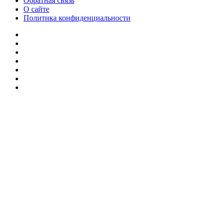
Обратная связь
О сайте
Политика конфиденциальности
Facebook
Twitter
YouTube
vk.com
Одноклассники
Telegram
RSS
Кнопка
«Наверх»