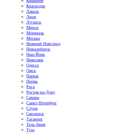
Кишинёв
Краснодар
Лаваль
Лион
Луганск
Минск
Монреаль
Москва
Нижний Новгород
Новосибирск
Нью-Йорк
Николаев
Одесса
Омск
Париж
Пермь
Рига
Ростов-на-Дону
Самара
Санкт-Петербург
Слуцк
Смоленск
Таганрог
Тель-Авив
Тула