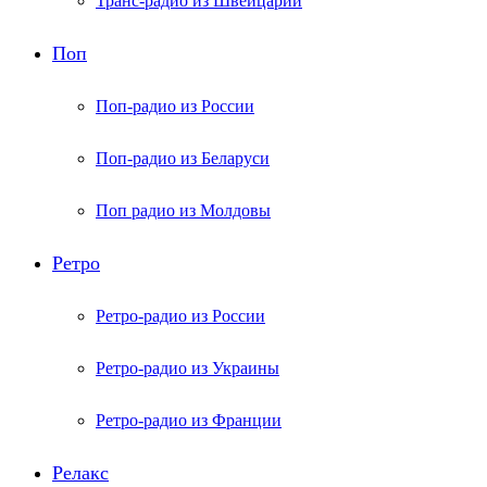
Транс-радио из Швейцарии
Поп
Поп-радио из России
Поп-радио из Беларуси
Поп радио из Молдовы
Ретро
Ретро-радио из России
Ретро-радио из Украины
Ретро-радио из Франции
Релакс