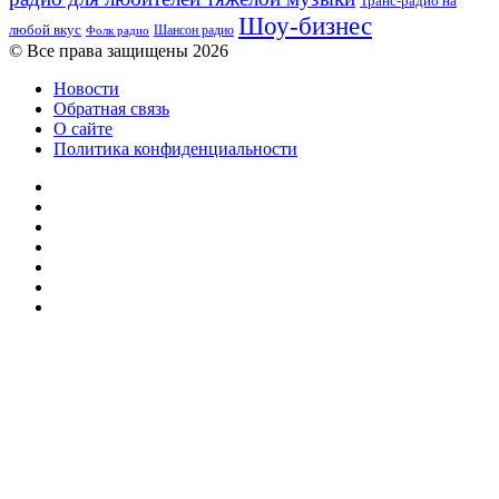
Транс-радио на
Шоу-бизнес
любой вкус
Шансон радио
Фолк радио
© Все права защищены 2026
Новости
Обратная связь
О сайте
Политика конфиденциальности
Facebook
Twitter
YouTube
vk.com
Одноклассники
Telegram
RSS
Кнопка
«Наверх»