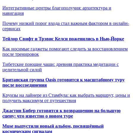
Интегративные центры благополучия: архитектура и
навигация
Почему низкий порог входа стал важным фактором в онлайн-
сервисах
Тейлор Свифт и Трэвис Келси поженились в Нью-Йорке
Как носимые гаджеты помогают следить за восстановлением
после тренировок
Тибетские поющие чаши: древняя практика медитации с
целительной силой
Британская группа Oasis готовится к масштабному туру
после воссоединения
Круизы на лайнере из Стамбула: как выбрать маршрут, цены и
получить максимум от путешествия
Джастин Бибер готовится к возвращению на большую
сцену: что известно о новом туре
Muse выпустили новый альбом, посвящённый
космическим сигналам