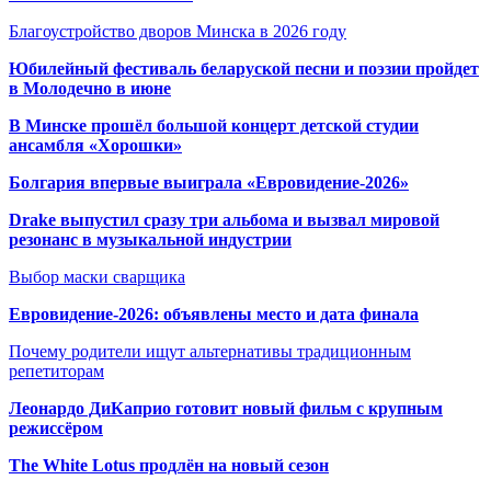
Благоустройство дворов Минска в 2026 году
Юбилейный фестиваль беларуской песни и поэзии пройдет
в Молодечно в июне
В Минске прошёл большой концерт детской студии
ансамбля «Хорошки»
Болгария впервые выиграла «Евровидение-2026»
Drake выпустил сразу три альбома и вызвал мировой
резонанс в музыкальной индустрии
Выбор маски сварщика
Евровидение-2026: объявлены место и дата финала
Почему родители ищут альтернативы традиционным
репетиторам
Леонардо ДиКаприо готовит новый фильм с крупным
режиссёром
The White Lotus продлён на новый сезон