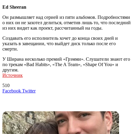
Ed Sheeran
Он размышляет над серией из пяти альбомов. Подробностями
о них он не захотел делиться, отметив лишь то, что последний
из них видит как проект, рассчитанный на годы.
Создавать его исполнитель хочет до конца своих дней и
указать в завещании, что выйдет диск только после его
смерти.
У Ширана несколько премий «Грэмми». Слушатели знают его
по трекам «Bad Habits», «The A Team», «Shape Of You» и
другим.
Источник
510
LinkedIn
Tumblr
Reddit
Вконтакте
Одноклассники
Skype
Messenger
Messenger
WhatsApp
Telegram
Viber
Line
Поделиться
Печатать
Facebook
Twitter
через
электронную
Похожие радио
почту