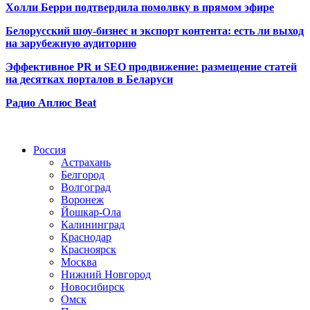
Холли Берри подтвердила помолвк
у в прямом эфире
Белорусский шоу-бизнес и экспорт контента: есть ли выход
на зарубежную аудиторию
Эффективное PR и SEO продвижение:
размещение статей
на десятках порталов в Беларуси
Радио Аплюс Beat
Радио по странам
Россия
Астрахань
Белгород
Волгоград
Воронеж
Йошкар-Ола
Калининград
Краснодар
Красноярск
Москва
Нижний Новгород
Новосибирск
Омск