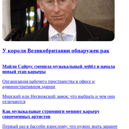
У короля Великобритании обнаружен рак
Майли Сайрус сменила музыкальный лейбл и начала
новый этап карьеры
Организация рабочего пространства в офисе и
административном здании
Мирский или Несвижский замок: что выбрать и чем они
отличаются
Как музыкальные стриминги меняют карьеру
современных артистов
Первый раз в бассейн взрослому: что нужно знать заранее