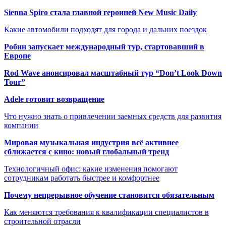
Sienna Spiro стала главной героиней New Music Daily
Какие автомобили подходят для города и дальних поездок
Робин запускает международный тур, стартовавший в
Европе
Rod Wave анонсировал масштабный тур “Don’t Look Down
Tour”
Adele готовит возвращение
Что нужно знать о привлечении заемных средств для развития
компании
Мировая музыкальная индустрия всё активнее
сближается с кино: новый глобальный тренд
Технологичный офис: какие изменения помогают
сотрудникам работать быстрее и комфортнее
Почему непрерывное обучение становится обязательным
Как меняются требования к квалификации специалистов в
строительной отрасли