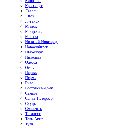
Кишинёв
Краснодар
Лаваль
Лион
Луганск
Минск
Монреаль
Москва
Нижний Новгород
Новосибирск
Нью-Йорк
Николаев
Одесса
Омск
Париж
Пермь
Рига
Ростов-на-Дону
Самара
Санкт-Петербург
Слуцк
Смоленск
Таганрог
Тель-Авив
Тула