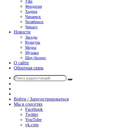
Уфа
Феодосия
Хадера
Чапаевск
Челябинск
Чикаго
Новости
Звезды
Культура
Медиа
Музыка
Шоу-бизнес
О сайте
Обратная связь
Поиск
Switch
радиостанций
skin
Sidebar
Случайное
радио
Войти / Зарегистрироваться
Мы в соцсетях
Facebook
Twitter
YouTube
vk.com