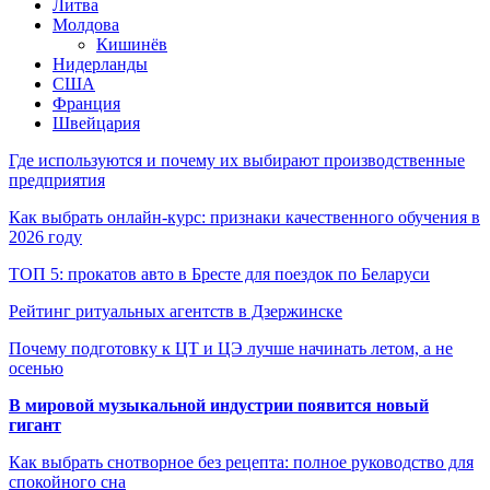
Литва
Молдова
Кишинёв
Нидерланды
США
Франция
Швейцария
Где используются и почему их выбирают производственные
предприятия
Как выбрать онлайн-курс: признаки качественного обучения в
2026 году
ТОП 5: прокатов авто в Бресте для поездок по Беларуси
Рейтинг ритуальных агентств в Дзержинске
Почему подготовку к ЦТ и ЦЭ лучше начинать летом, а не
осенью
В мировой музыкальной индустрии появится новый
гигант
Как выбрать снотворное без рецепта: полное руководство для
спокойного сна