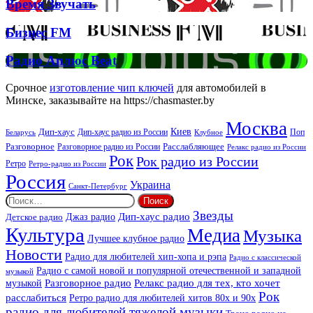
Время
Время Звучать
Спірс
Звучать
Бизнес
Бизнес FM
FM
Радио
Радио Аплюс Beat
Аплюс
Beat
Срочное
изготовление чип ключей
для автомобилей в
Минске, заказывайте на https://chasmaster.by
Москва
Киев
Дип-хаус
Дип-хаус радио из России
Клубное
Поп
Беларусь
Разговорное
Расслабляющее
Разговорное радио из России
Релакс радио из России
Рок
Рок радио из России
Ретро
Ретро-радио из России
Россия
Украина
Санкт-Петербург
Найти:
Звезды
Дип-хаус радио
Джаз радио
Детское радио
Культура
Медиа
Музыка
Лучшее клубное радио
Новости
Радио для любителей хип-хопа и рэпа
Радио с классической
Радио с самой новой и популярной отечественной и западной
музыкой
музыкой
Разговорное радио
Релакс радио для тех, кто хочет
Рок
расслабиться
Ретро радио для любителей хитов 80х и 90х
радио для любителей тяжелой музыки