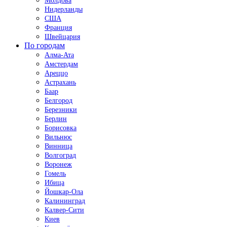
Молдова
Нидерланды
США
Франция
Швейцария
По городам
Алма-Ата
Амстердам
Ареццо
Астрахань
Баар
Белгород
Березники
Берлин
Борисовка
Вильнюс
Винница
Волгоград
Воронеж
Гомель
Ибица
Йошкар-Ола
Калининград
Калвер-Сити
Киев