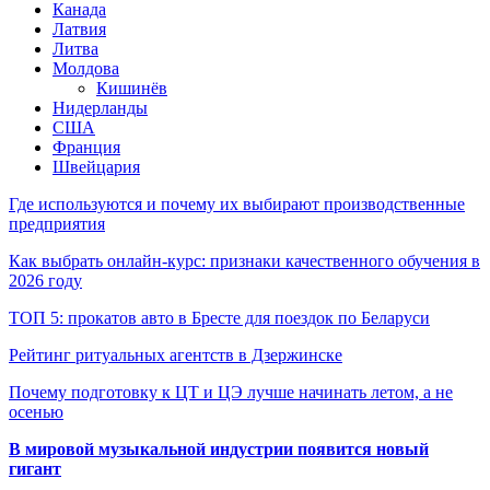
Канада
Латвия
Литва
Молдова
Кишинёв
Нидерланды
США
Франция
Швейцария
Где используются и почему их выбирают производственные
предприятия
Как выбрать онлайн-курс: признаки качественного обучения в
2026 году
ТОП 5: прокатов авто в Бресте для поездок по Беларуси
Рейтинг ритуальных агентств в Дзержинске
Почему подготовку к ЦТ и ЦЭ лучше начинать летом, а не
осенью
В мировой музыкальной индустрии появится новый
гигант