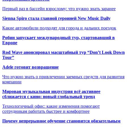
Первый раз в бассейн взрослому: что нужно знать заранее
Sienna Spiro стала главной героиней New Music Daily
Какие автомобили подходят для города и дальних поездок
Робин запускает международный тур, стартовавший в
Европе
Rod Wave анонсировал масштабный тур “Don’t Look Down
Tour”
Adele готовит возвращение
Что нужно знать о привлечении заемных средств для развития
компании
Мировая музыкальная индустрия всё активнее
сближается с кино: новый глобальный тренд
Технологичный офис: какие изменения помогают
сотрудникам работать быстрее и комфортнее
Почему непрерывное обучение становится обязательным