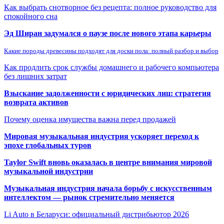
Как выбрать снотворное без рецепта: полное руководство для
спокойного сна
Эд Ширан задумался о паузе после нового этапа карьеры
Какие породы древесины подходят для доски пола: полный разбор и выбор
Как продлить срок службы домашнего и рабочего компьютера
без лишних затрат
Взыскание задолженности с юридических лиц: стратегия
возврата активов
Почему оценка имущества важна перед продажей
Мировая музыкальная индустрия ускоряет переход к
эпохе глобальных туров
Taylor Swift вновь оказалась в центре внимания мировой
музыкальной индустрии
Музыкальная индустрия начала борьбу с искусственным
интеллектом — рынок стремительно меняется
Li Auto в Беларуси: официальный дистрибьютор 2026