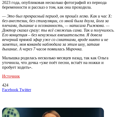
2023 года, опубликовав несколько фотографий из периода
беременности и рассказ о том, как она проходила.
— Это был прекрасный период, он прошёл легко. Как и час Х:
без анестезии, без стимуляции, со мной была доула, йога за
плечами, дыхание и осознанность, — написала Рыжкова. —
Доктор сказал сразу: ты всё сможешь сама. Так и получилось.
Его концепция – без ненужных вмешательств. Я довела
вечерний прямой эфир уже со схватками, вроде никто и не
заметил, моя команда наблюдала за этим шоу, затаив
дыхание. А через 7 часов появилась Мирочка.
Малышка родилась несколько месяцев назад, так как Ольга
уточнила, что дочка «уже поёт песни, встаёт на ножки и
пробует ходить».
Источник
424
LinkedIn
Tumblr
Reddit
Вконтакте
Одноклассники
Skype
Messenger
Messenger
WhatsApp
Telegram
Viber
Line
Поделиться
Печатать
Facebook
Twitter
через
электронную
Похожие радио
почту