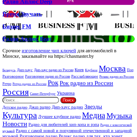
Джона
Радио
Радио Аплюс Deep
та
Аплюс
Брітні
Deep
Время
Время Звучать
Спірс
Звучать
Бизнес
Бизнес FM
FM
Радио
Радио Аплюс Beat
Аплюс
Beat
Срочное
изготовление чип ключей
для автомобилей в
Минске, заказывайте на https://chasmaster.by
Москва
Киев
Дип-хаус
Дип-хаус радио из России
Клубное
Поп
Беларусь
Разговорное
Расслабляющее
Разговорное радио из России
Релакс радио из России
Рок
Рок радио из России
Ретро
Ретро-радио из России
Россия
Украина
Санкт-Петербург
Найти:
Звезды
Дип-хаус радио
Джаз радио
Детское радио
Культура
Медиа
Музыка
Лучшее клубное радио
Новости
Радио для любителей хип-хопа и рэпа
Радио с классической
Радио с самой новой и популярной отечественной и западной
музыкой
музыкой
Разговорное радио
Релакс радио для тех, кто хочет