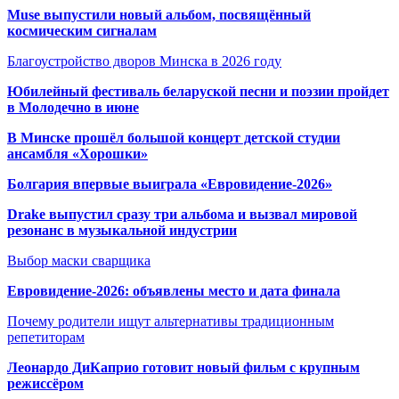
Muse выпустили новый альбом, посвящённый
космическим сигналам
Благоустройство дворов Минска в 2026 году
Юбилейный фестиваль беларуской песни и поэзии пройдет
в Молодечно в июне
В Минске прошёл большой концерт детской студии
ансамбля «Хорошки»
Болгария впервые выиграла «Евровидение-2026»
Drake выпустил сразу три альбома и вызвал мировой
резонанс в музыкальной индустрии
Выбор маски сварщика
Евровидение-2026: объявлены место и дата финала
Почему родители ищут альтернативы традиционным
репетиторам
Леонардо ДиКаприо готовит новый фильм с крупным
режиссёром