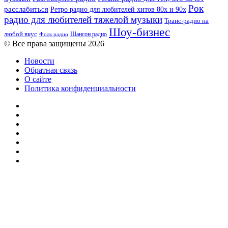
Рок
расслабиться
Ретро радио для любителей хитов 80х и 90х
радио для любителей тяжелой музыки
Транс-радио на
Шоу-бизнес
любой вкус
Шансон радио
Фолк радио
© Все права защищены 2026
Новости
Обратная связь
О сайте
Политика конфиденциальности
Facebook
Twitter
YouTube
vk.com
Одноклассники
Telegram
RSS
Кнопка
«Наверх»