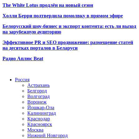
The White Lotus продлён на новый сезон
Холли Берри подтвердила помолвк
у в прямом эфире
Белорусский шоу-бизнес и экспорт контента: есть ли выход
на зарубежную аудиторию
Эффективное PR и SEO продвижение:
размещение статей
на десятках порталов в Беларуси
Радио Аплюс Beat
Радио по странам
Россия
Астрахань
Белгород
Волгоград
Воронеж
Йошкар-Ола
Калининград
Краснодар
Красноярск
Москва
Нижний Новгород