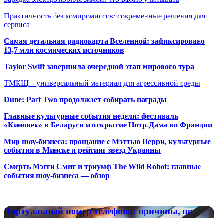
Практичность без компромиссов: современные решения для
сервиса
Самая детальная радиокарта Вселенной: зафиксировано
13,7 млн космических источников
Taylor Swift завершила очередной этап мирового тура
ТМКЩ – универсальный материал для агрессивной среды
Dune: Part Two продолжает собирать награды
Главные культурные события недели: фестиваль
«Киновек» в Беларуси и открытие Нотр-Дама во Франции
Мир шоу-бизнеса: прощание с Мэттью Перри, культурные
события в Минске и рейтинг звезд Украины
Смерть Мэгги Смит и триумф The Wild Robot: главные
события шоу-бизнеса — обзор
Популярные радиостанции
Виртуальный
Виртуальный номер телефона: причины, по