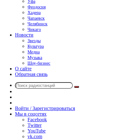
Уфа
Феодосия
Хадера
Чапаевск
Челябинск
Чикаго
Новости
Звезды
Культура
Медиа
Музыка
Шоу-бизнес
О сайте
Обратная связь
Поиск
Switch
радиостанций
skin
Sidebar
Случайное
радио
Войти / Зарегистрироваться
Мы в соцсетях
Facebook
Twitter
YouTube
vk.com