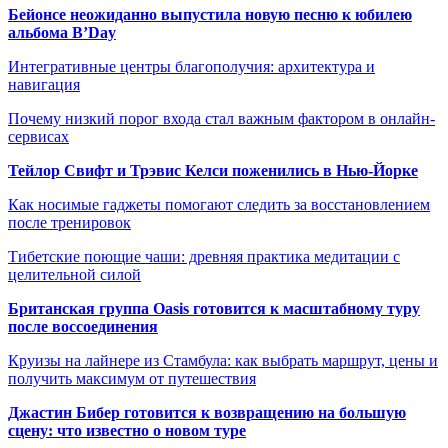
Бейонсе неожиданно выпустила новую песню к юбилею
альбома B’Day
Интегративные центры благополучия: архитектура и
навигация
Почему низкий порог входа стал важным фактором в онлайн-
сервисах
Тейлор Свифт и Трэвис Келси поженились в Нью-Йорке
Как носимые гаджеты помогают следить за восстановлением
после тренировок
Тибетские поющие чаши: древняя практика медитации с
целительной силой
Британская группа Oasis готовится к масштабному туру
после воссоединения
Круизы на лайнере из Стамбула: как выбрать маршрут, цены и
получить максимум от путешествия
Джастин Бибер готовится к возвращению на большую
сцену: что известно о новом туре