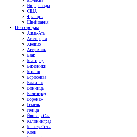
Молдова
Нидерланды
США
Франция
Швейцария
По городам
Алма-Ата
Амстердам
Ареццо
Астрахань
Баар
Белгород
Березники
Берлин
Борисовка
Вильнюс
Винница
Волгоград
Воронеж
Гомель
Ибица
Йошкар-Ола
Калининград
Калвер-Сити
Киев