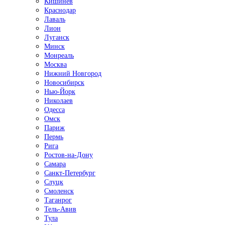
Кишинёв
Краснодар
Лаваль
Лион
Луганск
Минск
Монреаль
Москва
Нижний Новгород
Новосибирск
Нью-Йорк
Николаев
Одесса
Омск
Париж
Пермь
Рига
Ростов-на-Дону
Самара
Санкт-Петербург
Слуцк
Смоленск
Таганрог
Тель-Авив
Тула