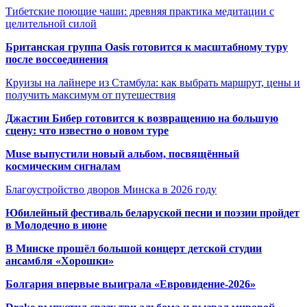
Тибетские поющие чаши: древняя практика медитации с
целительной силой
Британская группа Oasis готовится к масштабному туру
после воссоединения
Круизы на лайнере из Стамбула: как выбрать маршрут, цены и
получить максимум от путешествия
Джастин Бибер готовится к возвращению на большую
сцену: что известно о новом туре
Muse выпустили новый альбом, посвящённый
космическим сигналам
Благоустройство дворов Минска в 2026 году
Юбилейный фестиваль беларуской песни и поэзии пройдет
в Молодечно в июне
В Минске прошёл большой концерт детской студии
ансамбля «Хорошки»
Болгария впервые выиграла «Евровидение-2026»