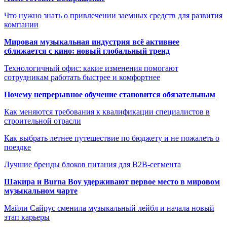
Что нужно знать о привлечении заемных средств для развития
компании
Мировая музыкальная индустрия всё активнее
сближается с кино: новый глобальный тренд
Технологичный офис: какие изменения помогают
сотрудникам работать быстрее и комфортнее
Почему непрерывное обучение становится обязательным
Как меняются требования к квалификации специалистов в
строительной отрасли
Как выбрать летнее путешествие по бюджету и не пожалеть о
поездке
Лучшие бренды блоков питания для B2B-сегмента
Шакира и Burna Boy удерживают первое место в мировом
музыкальном чарте
Майли Сайрус сменила музыкальный лейбл и начала новый
этап карьеры