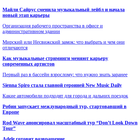
Майли Сайрус сменила музыкальный лейбл и начала
новый этап карьеры
Организация рабочего пространства в офисе и
административном здании
Мирский или Несвижский замок: что выбрать и чем они
отличаются
Как музыкальные стриминги меняют карьеру
современных артистов
Первый раз в бассейн взрослому: что нужно знать заранее
Sienna Spiro стала главной героиней New Music Daily
Какие автомобили подходят для города и дальних поездок
Робин запускает международный тур, стартовавший в
Европе
Rod Wave анонсировал масштабный тур “Don’t Look Down
Tour”
Adele готовит возвращение