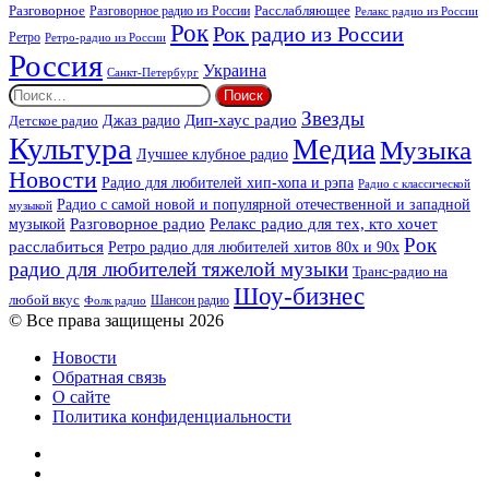
Разговорное
Расслабляющее
Разговорное радио из России
Релакс радио из России
Рок
Рок радио из России
Ретро
Ретро-радио из России
Россия
Украина
Санкт-Петербург
Найти:
Звезды
Дип-хаус радио
Джаз радио
Детское радио
Культура
Медиа
Музыка
Лучшее клубное радио
Новости
Радио для любителей хип-хопа и рэпа
Радио с классической
Радио с самой новой и популярной отечественной и западной
музыкой
музыкой
Разговорное радио
Релакс радио для тех, кто хочет
Рок
расслабиться
Ретро радио для любителей хитов 80х и 90х
радио для любителей тяжелой музыки
Транс-радио на
Шоу-бизнес
любой вкус
Шансон радио
Фолк радио
© Все права защищены 2026
Новости
Обратная связь
О сайте
Политика конфиденциальности
Facebook
Twitter