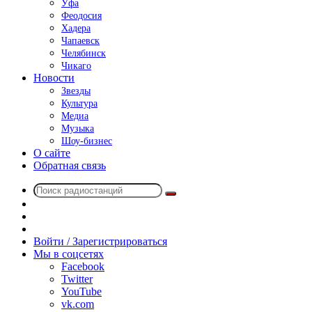
Уфа
Феодосия
Хадера
Чапаевск
Челябинск
Чикаго
Новости
Звезды
Культура
Медиа
Музыка
Шоу-бизнес
О сайте
Обратная связь
Поиск
Switch
радиостанций
skin
Sidebar
Случайное
радио
Войти / Зарегистрироваться
Мы в соцсетях
Facebook
Twitter
YouTube
vk.com