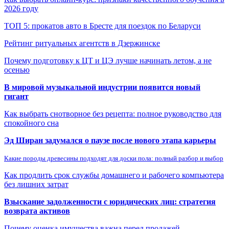
2026 году
ТОП 5: прокатов авто в Бресте для поездок по Беларуси
Рейтинг ритуальных агентств в Дзержинске
Почему подготовку к ЦТ и ЦЭ лучше начинать летом, а не
осенью
В мировой музыкальной индустрии появится новый
гигант
Как выбрать снотворное без рецепта: полное руководство для
спокойного сна
Эд Ширан задумался о паузе после нового этапа карьеры
Какие породы древесины подходят для доски пола: полный разбор и выбор
Как продлить срок службы домашнего и рабочего компьютера
без лишних затрат
Взыскание задолженности с юридических лиц: стратегия
возврата активов
Почему оценка имущества важна перед продажей