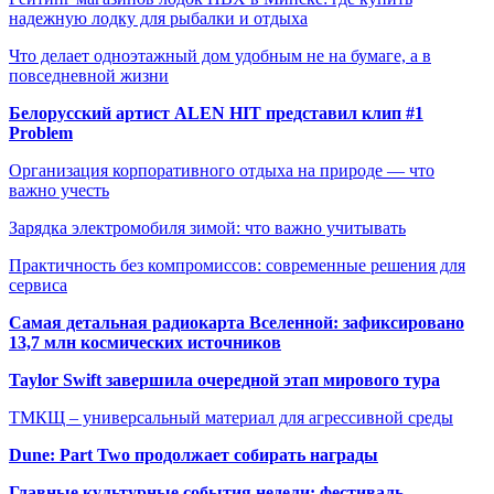
надежную лодку для рыбалки и отдыха
Что делает одноэтажный дом удобным не на бумаге, а в
повседневной жизни
Белорусский артист ALEN HIT представил клип #1
Problem
Организация корпоративного отдыха на природе — что
важно учесть
Зарядка электромобиля зимой: что важно учитывать
Практичность без компромиссов: современные решения для
сервиса
Самая детальная радиокарта Вселенной: зафиксировано
13,7 млн космических источников
Taylor Swift завершила очередной этап мирового тура
ТМКЩ – универсальный материал для агрессивной среды
Dune: Part Two продолжает собирать награды
Главные культурные события недели: фестиваль