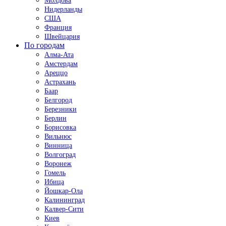
Молдова
Нидерланды
США
Франция
Швейцария
По городам
Алма-Ата
Амстердам
Ареццо
Астрахань
Баар
Белгород
Березники
Берлин
Борисовка
Вильнюс
Винница
Волгоград
Воронеж
Гомель
Ибица
Йошкар-Ола
Калининград
Калвер-Сити
Киев