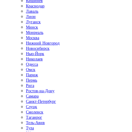
Кишинёв
Краснодар
Лаваль
Лион
Луганск
Минск
Монреаль
Москва
Нижний Новгород
Новосибирск
Нью-Йорк
Николаев
Одесса
Омск
Париж
Пермь
Рига
Ростов-на-Дону
Самара
Санкт-Петербург
Слуцк
Смоленск
Таганрог
Тель-Авив
Тула