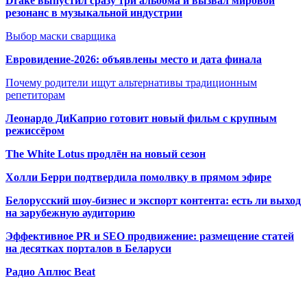
Drake выпустил сразу три альбома и вызвал мировой
резонанс в музыкальной индустрии
Выбор маски сварщика
Евровидение-2026: объявлены место и дата финала
Почему родители ищут альтернативы традиционным
репетиторам
Леонардо ДиКаприо готовит новый фильм с крупным
режиссёром
The White Lotus продлён на новый сезон
Холли Берри подтвердила помолвк
у в прямом эфире
Белорусский шоу-бизнес и экспорт контента: есть ли выход
на зарубежную аудиторию
Эффективное PR и SEO продвижение:
размещение статей
на десятках порталов в Беларуси
Радио Аплюс Beat
Радио по странам