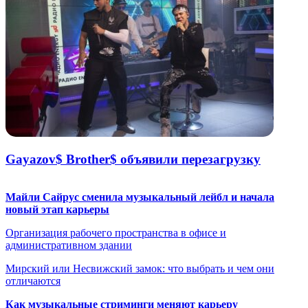
Gayazov$ Brother$ объявили перезагрузку
Майли Сайрус сменила музыкальный лейбл и начала
новый этап карьеры
Организация рабочего пространства в офисе и
административном здании
Мирский или Несвижский замок: что выбрать и чем они
отличаются
Как музыкальные стриминги меняют карьеру