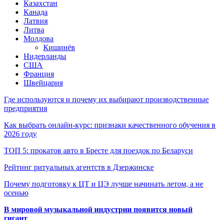
Казахстан
Канада
Латвия
Литва
Молдова
Кишинёв
Нидерланды
США
Франция
Швейцария
Где используются и почему их выбирают производственные
предприятия
Как выбрать онлайн-курс: признаки качественного обучения в
2026 году
ТОП 5: прокатов авто в Бресте для поездок по Беларуси
Рейтинг ритуальных агентств в Дзержинске
Почему подготовку к ЦТ и ЦЭ лучше начинать летом, а не
осенью
В мировой музыкальной индустрии появится новый
гигант