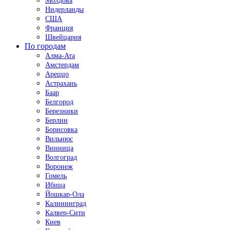
Молдова
Нидерланды
США
Франция
Швейцария
По городам
Алма-Ата
Амстердам
Ареццо
Астрахань
Баар
Белгород
Березники
Берлин
Борисовка
Вильнюс
Винница
Волгоград
Воронеж
Гомель
Ибица
Йошкар-Ола
Калининград
Калвер-Сити
Киев