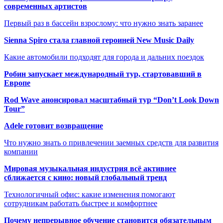
современных артистов
Первый раз в бассейн взрослому: что нужно знать заранее
Sienna Spiro стала главной героиней New Music Daily
Какие автомобили подходят для города и дальних поездок
Робин запускает международный тур, стартовавший в
Европе
Rod Wave анонсировал масштабный тур “Don’t Look Down
Tour”
Adele готовит возвращение
Что нужно знать о привлечении заемных средств для развития
компании
Мировая музыкальная индустрия всё активнее
сближается с кино: новый глобальный тренд
Технологичный офис: какие изменения помогают
сотрудникам работать быстрее и комфортнее
Почему непрерывное обучение становится обязательным