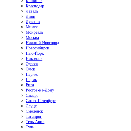
Кишинёв
Краснодар
Лаваль
Лион
Луганск
Минск
Монреаль
Москва
Нижний Новгород
Новосибирск
Нью-Йорк
Николаев
Одесса
Омск
Париж
Пермь
Рига
Ростов-на-Дону
Самара
Санкт-Петербург
Слуцк
Смоленск
Таганрог
Тель-Авив
Тула