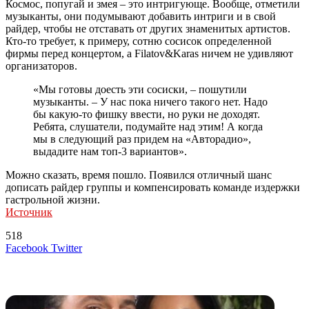
Космос, попугай и змея – это интригующе. Вообще, отметили
музыканты, они подумывают добавить интриги и в свой
райдер, чтобы не отставать от других знаменитых артистов.
Кто-то требует, к примеру, сотню сосисок определенной
фирмы перед концертом, а Filatov&Karas ничем не удивляют
организаторов.
«Мы готовы доесть эти сосиски, – пошутили
музыканты. – У нас пока ничего такого нет. Надо
бы какую-то фишку ввести, но руки не доходят.
Ребята, слушатели, подумайте над этим! А когда
мы в следующий раз придем на «Авторадио»,
выдадите нам топ-3 вариантов».
Можно сказать, время пошло. Появился отличный шанс
дописать райдер группы и компенсировать команде издержки
гастрольной жизни.
Источник
518
LinkedIn
Tumblr
Reddit
Вконтакте
Одноклассники
Skype
Messenger
Messenger
WhatsApp
Telegram
Viber
Line
Поделиться
Печатать
Facebook
Twitter
через
электронную
Похожие радио
почту