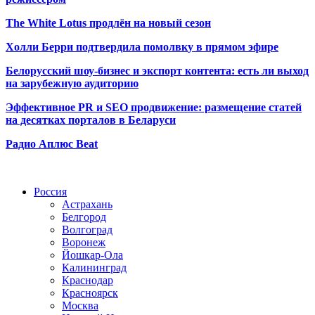
The White Lotus продлён на новый сезон
Холли Берри подтвердила помолвк
у в прямом эфире
Белорусский шоу-бизнес и экспорт контента: есть ли выход
на зарубежную аудиторию
Эффективное PR и SEO продвижение:
размещение статей
на десятках порталов в Беларуси
Радио Аплюс Beat
Радио по странам
Россия
Астрахань
Белгород
Волгоград
Воронеж
Йошкар-Ола
Калининград
Краснодар
Красноярск
Москва