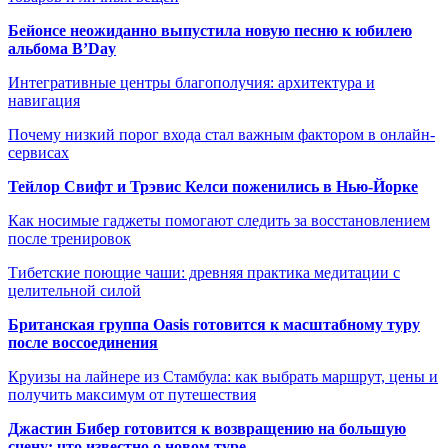
Бейонсе неожиданно выпустила новую песню к юбилею
альбома B’Day
Интегративные центры благополучия: архитектура и
навигация
Почему низкий порог входа стал важным фактором в онлайн-
сервисах
Тейлор Свифт и Трэвис Келси поженились в Нью-Йорке
Как носимые гаджеты помогают следить за восстановлением
после тренировок
Тибетские поющие чаши: древняя практика медитации с
целительной силой
Британская группа Oasis готовится к масштабному туру
после воссоединения
Круизы на лайнере из Стамбула: как выбрать маршрут, цены и
получить максимум от путешествия
Джастин Бибер готовится к возвращению на большую
сцену: что известно о новом туре