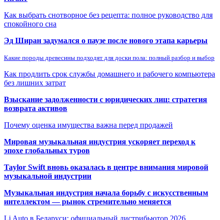
Как выбрать снотворное без рецепта: полное руководство для
спокойного сна
Эд Ширан задумался о паузе после нового этапа карьеры
Какие породы древесины подходят для доски пола: полный разбор и выбор
Как продлить срок службы домашнего и рабочего компьютера
без лишних затрат
Взыскание задолженности с юридических лиц: стратегия
возврата активов
Почему оценка имущества важна перед продажей
Мировая музыкальная индустрия ускоряет переход к
эпохе глобальных туров
Taylor Swift вновь оказалась в центре внимания мировой
музыкальной индустрии
Музыкальная индустрия начала борьбу с искусственным
интеллектом — рынок стремительно меняется
Li Auto в Беларуси: официальный дистрибьютор 2026