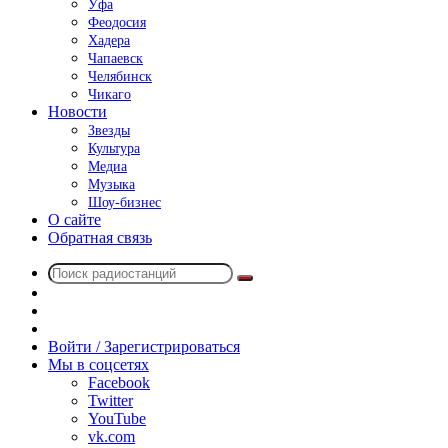
Уфа
Феодосия
Хадера
Чапаевск
Челябинск
Чикаго
Новости
Звезды
Культура
Медиа
Музыка
Шоу-бизнес
О сайте
Обратная связь
Поиск
Switch
радиостанций
skin
Sidebar
Случайное
радио
Войти / Зарегистрироваться
Мы в соцсетях
Facebook
Twitter
YouTube
vk.com