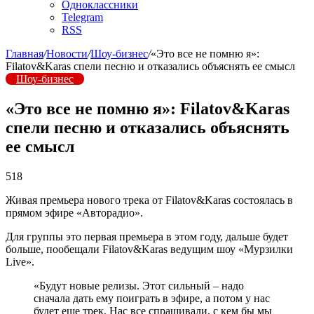
Одноклассники
Telegram
RSS
Главная
/
Новости
/
Шоу-бизнес
/
«Это все не помню я»:
Filatov&Karas спели песню и отказались объяснять ее смысл
Шоу-бизнес
«Это все не помню я»: Filatov&Karas
спели песню и отказались объяснять
ее смысл
518
Живая премьера нового трека от Filatov&Karas состоялась в
прямом эфире «Авторадио».
Для группы это первая премьера в этом году, дальше будет
больше, пообещали Filatov&Karas ведущим шоу «Мурзилки
Live».
«Будут новые релизы. Этот сильный – надо
сначала дать ему поиграть в эфире, а потом у нас
будет еще трек. Нас все спрашивали, с кем бы мы