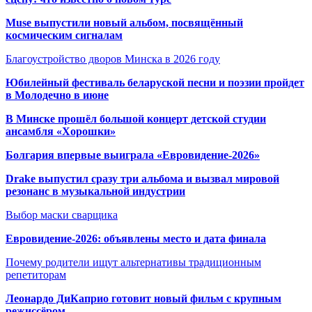
Muse выпустили новый альбом, посвящённый
космическим сигналам
Благоустройство дворов Минска в 2026 году
Юбилейный фестиваль беларуской песни и поэзии пройдет
в Молодечно в июне
В Минске прошёл большой концерт детской студии
ансамбля «Хорошки»
Болгария впервые выиграла «Евровидение-2026»
Drake выпустил сразу три альбома и вызвал мировой
резонанс в музыкальной индустрии
Выбор маски сварщика
Евровидение-2026: объявлены место и дата финала
Почему родители ищут альтернативы традиционным
репетиторам
Леонардо ДиКаприо готовит новый фильм с крупным
режиссёром