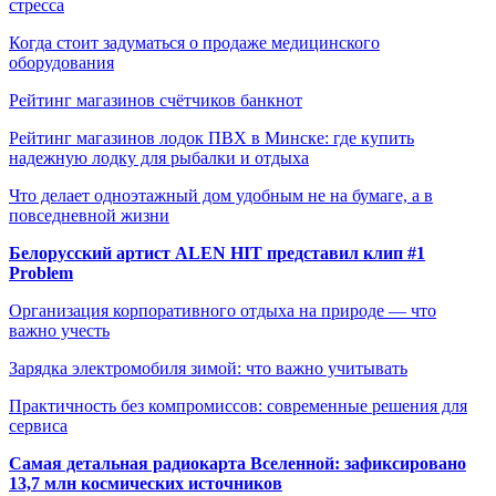
стресса
Когда стоит задуматься о продаже медицинского
оборудования
Рейтинг магазинов счётчиков банкнот
Рейтинг магазинов лодок ПВХ в Минске: где купить
надежную лодку для рыбалки и отдыха
Что делает одноэтажный дом удобным не на бумаге, а в
повседневной жизни
Белорусский артист ALEN HIT представил клип #1
Problem
Организация корпоративного отдыха на природе — что
важно учесть
Зарядка электромобиля зимой: что важно учитывать
Практичность без компромиссов: современные решения для
сервиса
Самая детальная радиокарта Вселенной: зафиксировано
13,7 млн космических источников