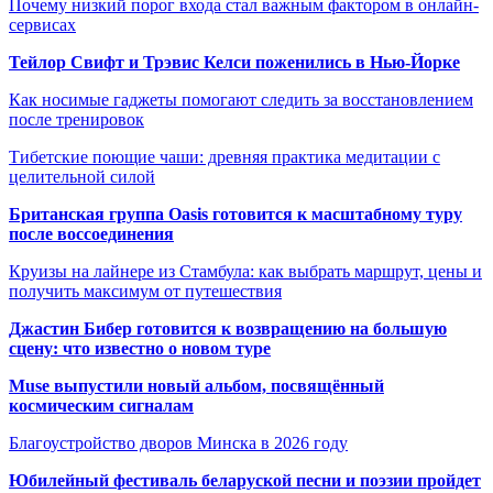
Почему низкий порог входа стал важным фактором в онлайн-
сервисах
Тейлор Свифт и Трэвис Келси поженились в Нью-Йорке
Как носимые гаджеты помогают следить за восстановлением
после тренировок
Тибетские поющие чаши: древняя практика медитации с
целительной силой
Британская группа Oasis готовится к масштабному туру
после воссоединения
Круизы на лайнере из Стамбула: как выбрать маршрут, цены и
получить максимум от путешествия
Джастин Бибер готовится к возвращению на большую
сцену: что известно о новом туре
Muse выпустили новый альбом, посвящённый
космическим сигналам
Благоустройство дворов Минска в 2026 году
Юбилейный фестиваль беларуской песни и поэзии пройдет