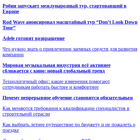
Робин запускает международный тур, стартовавший в
Европе
Rod Wave анонсировал масштабный тур “Don’t Look Down
Tour”
Adele готовит возвращение
Что нужно знать о привлечении заемных средств для развития
компании
Мировая музыкальная индустрия всё активнее
сближается с кино: новый глобальный тренд
Технологичный офис: какие изменения помогают
сотрудникам работать быстрее и комфортнее
Почему непрерывное обучение становится обязательным
Как меняются требования к квалификации специалистов в
строительной отрасли
Как выбрать летнее путешествие по бюджету и не пожалеть о
поездке