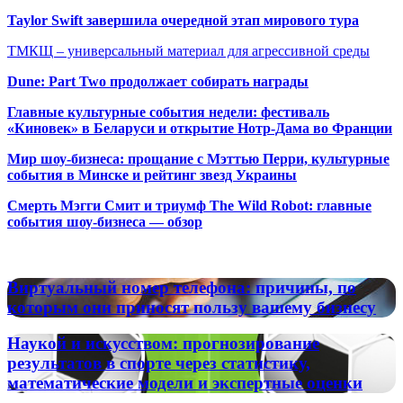
Taylor Swift завершила очередной этап мирового тура
ТМКЩ – универсальный материал для агрессивной среды
Dune: Part Two продолжает собирать награды
Главные культурные события недели: фестиваль
«Киновек» в Беларуси и открытие Нотр-Дама во Франции
Мир шоу-бизнеса: прощание с Мэттью Перри, культурные
события в Минске и рейтинг звезд Украины
Смерть Мэгги Смит и триумф The Wild Robot: главные
события шоу-бизнеса — обзор
Популярные радиостанции
Виртуальный
Виртуальный номер телефона: причины, по
номер
которым они приносят пользу вашему бизнесу
телефона:
причины,
Наукой
Наукой и искусством: прогнозирование
по
и
результатов в спорте через статистику,
которым
искусством:
математические модели и экспертные оценки
они
прогнозирование
приносят