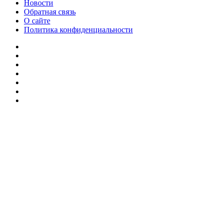
Новости
Обратная связь
О сайте
Политика конфиденциальности
Facebook
Twitter
YouTube
vk.com
Одноклассники
Telegram
RSS
Кнопка
«Наверх»