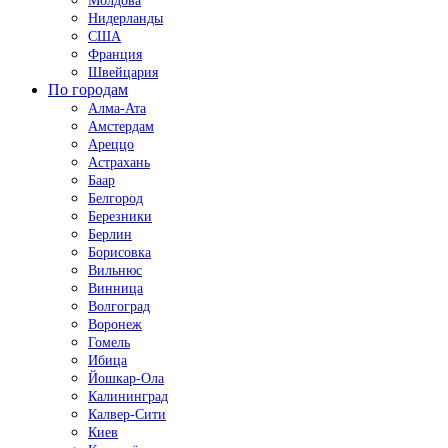
Молдова
Нидерланды
США
Франция
Швейцария
По городам
Алма-Ата
Амстердам
Ареццо
Астрахань
Баар
Белгород
Березники
Берлин
Борисовка
Вильнюс
Винница
Волгоград
Воронеж
Гомель
Ибица
Йошкар-Ола
Калининград
Калвер-Сити
Киев