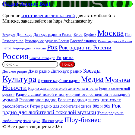
Радио
Радио Аплюс Beat
Аплюс
Beat
Срочное
изготовление чип ключей
для автомобилей в
Минске, заказывайте на https://chasmaster.by
Москва
Киев
Дип-хаус
Дип-хаус радио из России
Клубное
Поп
Беларусь
Разговорное
Расслабляющее
Разговорное радио из России
Релакс радио из России
Рок
Рок радио из России
Ретро
Ретро-радио из России
Россия
Украина
Санкт-Петербург
Найти:
Звезды
Дип-хаус радио
Джаз радио
Детское радио
Культура
Медиа
Музыка
Лучшее клубное радио
Новости
Радио для любителей хип-хопа и рэпа
Радио с классической
Радио с самой новой и популярной отечественной и западной
музыкой
музыкой
Разговорное радио
Релакс радио для тех, кто хочет
Рок
расслабиться
Ретро радио для любителей хитов 80х и 90х
радио для любителей тяжелой музыки
Транс-радио на
Шоу-бизнес
любой вкус
Шансон радио
Фолк радио
© Все права защищены 2026