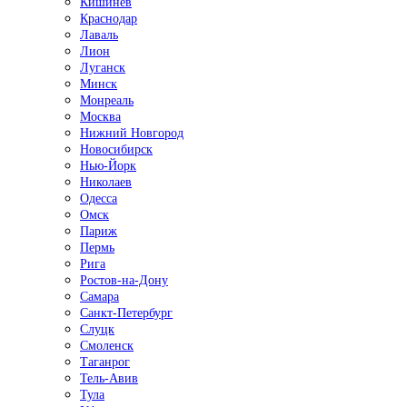
Кишинёв
Краснодар
Лаваль
Лион
Луганск
Минск
Монреаль
Москва
Нижний Новгород
Новосибирск
Нью-Йорк
Николаев
Одесса
Омск
Париж
Пермь
Рига
Ростов-на-Дону
Самара
Санкт-Петербург
Слуцк
Смоленск
Таганрог
Тель-Авив
Тула