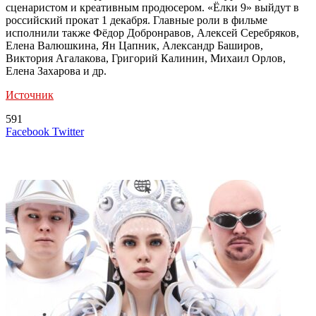
сценаристом и креативным продюсером. «Ёлки 9» выйдут в
российский прокат 1 декабря. Главные роли в фильме
исполнили также Фёдор Добронравов, Алексей Серебряков,
Елена Валюшкина, Ян Цапник, Александр Баширов,
Виктория Агалакова, Григорий Калинин, Михаил Орлов,
Елена Захарова и др.
Источник
591
LinkedIn
Tumblr
Reddit
Вконтакте
Одноклассники
Skype
Messenger
Messenger
WhatsApp
Telegram
Viber
Line
Поделиться
Печатать
Facebook
Twitter
через
электронную
Похожие радио
почту