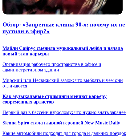
Обзор: «Запретные клипы 90-х: почему их не
пустили в эфир?»
Майли Сайрус сменила музыкальный лейбл и начала
новый этап карьеры
Организация рабочего пространства в офисе и
административном здании
Мирский или Несвижский замок: что выбрать и чем они
отличаются
Как музыкальные стриминги меняют карьеру
современных артистов
Первый раз в бассейн взрослому: что нужно знать заранее
Sienna Spiro стала главной героиней New Music Daily
Какие автомобили подходят для города и дальних поездок