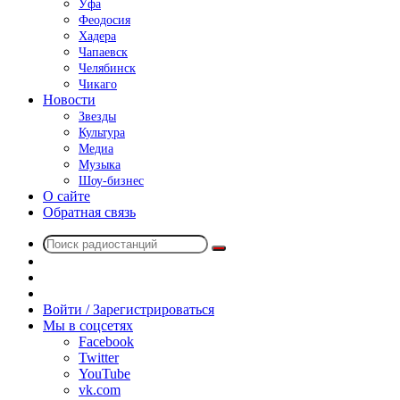
Уфа
Феодосия
Хадера
Чапаевск
Челябинск
Чикаго
Новости
Звезды
Культура
Медиа
Музыка
Шоу-бизнес
О сайте
Обратная связь
Поиск
Switch
радиостанций
skin
Sidebar
Случайное
радио
Войти / Зарегистрироваться
Мы в соцсетях
Facebook
Twitter
YouTube
vk.com