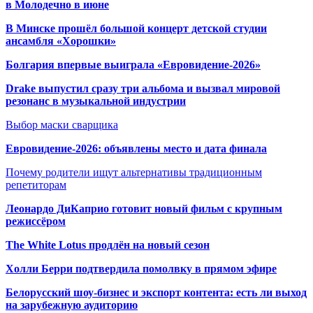
в Молодечно в июне
В Минске прошёл большой концерт детской студии
ансамбля «Хорошки»
Болгария впервые выиграла «Евровидение-2026»
Drake выпустил сразу три альбома и вызвал мировой
резонанс в музыкальной индустрии
Выбор маски сварщика
Евровидение-2026: объявлены место и дата финала
Почему родители ищут альтернативы традиционным
репетиторам
Леонардо ДиКаприо готовит новый фильм с крупным
режиссёром
The White Lotus продлён на новый сезон
Холли Берри подтвердила помолвк
у в прямом эфире
Белорусский шоу-бизнес и экспорт контента: есть ли выход
на зарубежную аудиторию