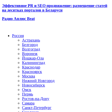
Эффективное PR и SEO продвижение:
размещение статей
на десятках порталов в Беларуси
Радио Аплюс Beat
Радио по странам
Россия
Астрахань
Белгород
Волгоград
Воронеж
Йошкар-Ола
Калининград
Краснодар
Красноярск
Москва
Нижний Новгород
Новосибирск
Омск
Пермь
Ростов-на-Дону
Самара
Санкт-Петербург