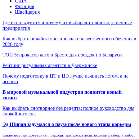
США
Франция
Швейцария
Где используются и почему их выбирают производственные
предприятия
Как выбрать онлайн-курс: признаки качественного обучения в
2026 году
ТОП 5: прокатов авто в Бресте для поездок по Беларуси
Рейтинг ритуальных агентств в Дзержинске
Почему подготовку к ЦТ и ЦЭ лучше начинать летом, а не
осенью
В мировой музыкальной индустрии появится новый
гигант
Как выбрать снотворное без рецепта: полное руководство для
спокойного сна
Эд Ширан задумался о паузе после нового этапа карьеры
Какие породы древесины подходят для доски пола: полный разбор и выбор