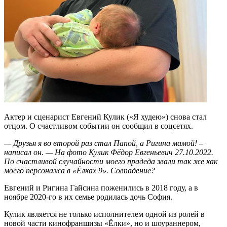
Актер и сценарист Евгений Кулик («Я худею») снова стал
отцом. О счастливом событии он сообщил в соцсетях.
— Друзья я во второй раз стал Папой, а Ригина мамой! –
написал он. — На фото Кулик Фёдор Евгеньевич 27.10.2022.
По счастливой случайности моего прадеда звали так же как
моего персонажа в «Ёлках 9». Совпадение?
Евгений и Ригина Гайсина поженились в 2018 году, а в
ноябре 2020-го в их семье родилась дочь София.
Кулик является не только исполнителем одной из ролей в
новой части кинофраншизы «Ёлки», но и шоураннером,