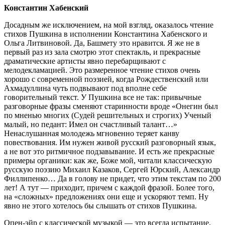
Константин Хабенский
Досадным же исключением, на мой взгляд, оказалось чтение
стихов Пушкина в исполнении Константина Хабенского и
Ольга Литвиновой. Да, Башмету это нравится. Я же не в
первый раз из зала смотрю этот спектакль, и прекрасные
драматические артисты явно перебарщивают с
мелодекламацией. Это размеренное чтение стихов очень
хорошо с современной поэзией, когда Рождественский или
Ахмадуллина чуть подвывают под вполне себе
говорительный текст. У Пушкина все не так: привычные
разговорные фразы сменяют старинности вроде «Онегин был
по мненью многих (Судей решительных и строгих) Ученый
малый, но педант: Имел он счастливый талант…»
Ненаслушанная молодежь мгновенно теряет канву
повествования. Им нужен живой русский разговорный язык,
а не вот это ритмичное подзавывание. И есть же прекрасные
примеры органики: как же, Боже мой, читали классическую
русскую поэзию Михаил Казаков, Сергей Юрский, Александр
Филлипенко… Да в голову не придет, что этим текстам по 200
лет! А тут — приходит, причем с каждой фразой. Более того,
на «сложных» предложениях они еще и ускоряют темп. Ну
явно не этого хотелось бы слышать от стихов Пушкина.
Опен-эйр с классической музыкой — это всегда испытание.