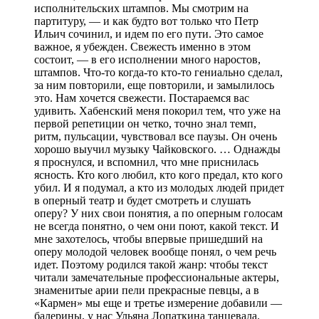
исполнительских штампов. Мы смотрим на
партитуру, — и как будто вот только что Петр
Ильич сочинил, и идем по его пути. Это самое
важное, я убежден. Свежесть именно в этом
состоит, — в его исполнении много наростов,
штампов. Что-то когда-то кто-то гениально сделал,
за ним повторили, еще повторили, и замылилось
это. Нам хочется свежести. Постараемся вас
удивить. Хабенский меня покорил тем, что уже на
первой репетиции он четко, точно знал темп,
ритм, пульсации, чувствовал все паузы. Он очень
хорошо выучил музыку Чайковского. … Однажды
я проснулся, и вспомнил, что мне приснилась
ясность. Кто кого любил, кто кого предал, кто кого
убил. И я подумал, а кто из молодых людей придет
в оперный театр и будет смотреть и слушать
оперу? У них свои понятия, а по оперным голосам
не всегда понятно, о чем они поют, какой текст. И
мне захотелось, чтобы впервые пришедший на
оперу молодой человек вообще понял, о чем речь
идет. Поэтому родился такой жанр: чтобы текст
читали замечательные профессиональные актеры,
знаменитые арии пели прекрасные певцы, а в
«Кармен» мы еще и третье измерение добавили —
балерины, у нас Ульяна Лопаткина танцевала.