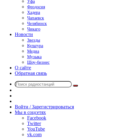
Уфа
Феодосия
Хадера
Чапаевск
Челябинск
Чикаго
Новости
Звезды
Культура
Медиа
Музыка
Шоу-бизнес
О сайте
Обратная связь
Поиск
Switch
радиостанций
skin
Sidebar
Случайное
радио
Войти / Зарегистрироваться
Мы в соцсетях
Facebook
Twitter
YouTube
vk.com