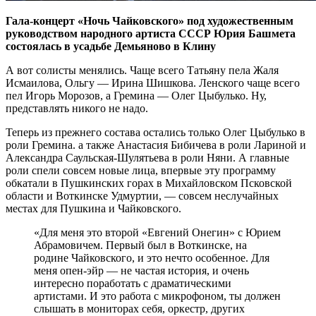
Гала-концерт «Ночь Чайковского» под художественным
руководством народного артиста СССР Юрия Башмета
состоялась в усадьбе Демьяново в Клину
А вот солисты менялись. Чаще всего Татьяну пела Жаля
Исмаилова, Ольгу — Ирина Шишкова. Ленского чаще всего
пел Игорь Морозов, а Гремина — Олег Цыбулько. Ну,
представлять никого не надо.
Теперь из прежнего состава остались только Олег Цыбулько в
роли Гремина. а также Анастасия Бибичева в роли Лариной и
Александра Саульская-Шулятьева в роли Няни. А главные
роли спели совсем новые лица, впервые эту программу
обкатали в Пушкинских горах в Михайловском Псковской
области и Воткинске Удмуртии, — совсем неслучайных
местах для Пушкина и Чайковского.
«Для меня это второй «Евгений Онегин» с Юрием
Абрамовичем. Первый был в Воткинске, на
родине Чайковского, и это нечто особенное. Для
меня опен-эйр — не частая история, и очень
интересно поработать с драматическими
артистами. И это работа с микрофоном, ты должен
слышать в мониторах себя, оркестр, других