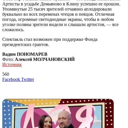
Артисты в усадьбе Демьяново в Клину успешно ее прошли.
Упомянутые 25 тысяч зрителей отчаянно аплодировали
буквально во всех переменах чтецов и певцов. Отличная
погода, огромные светодиодные экраны, чтобы в любом
уголке поляны зрители видели и слышали артистов, — все
сложилось.
Спектакль стал возможен при поддержке Фонда
президентских грантов.
Вадим ПОНОМАРЕВ
Фото:
Алексей МОЛЧАНОВСКИЙ
Источник
560
LinkedIn
Tumblr
Reddit
Вконтакте
Одноклассники
Skype
Messenger
Messenger
WhatsApp
Telegram
Viber
Line
Поделиться
Печатать
Facebook
Twitter
через
электронную
Похожие радио
почту