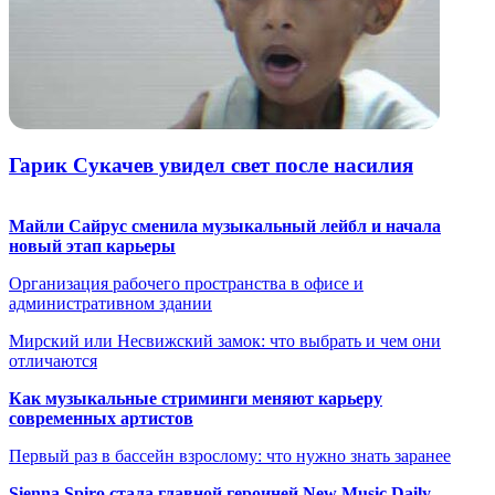
Гарик Сукачев увидел свет после насилия
Майли Сайрус сменила музыкальный лейбл и начала
новый этап карьеры
Организация рабочего пространства в офисе и
административном здании
Мирский или Несвижский замок: что выбрать и чем они
отличаются
Как музыкальные стриминги меняют карьеру
современных артистов
Первый раз в бассейн взрослому: что нужно знать заранее
Sienna Spiro стала главной героиней New Music Daily