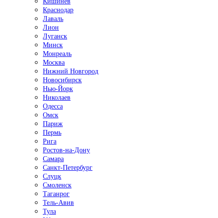
Кишинёв
Краснодар
Лаваль
Лион
Луганск
Минск
Монреаль
Москва
Нижний Новгород
Новосибирск
Нью-Йорк
Николаев
Одесса
Омск
Париж
Пермь
Рига
Ростов-на-Дону
Самара
Санкт-Петербург
Слуцк
Смоленск
Таганрог
Тель-Авив
Тула