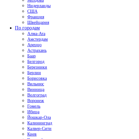
Молдова
Нидерланды
США
Франция
Швейцария
По городам
Алма-Ата
Амстердам
Ареццо
Астрахань
Баар
Белгород
Березники
Берлин
Борисовка
Вильнюс
Винница
Волгоград
Воронеж
Гомель
Ибица
Йошкар-Ола
Калининград
Калвер-Сити
Киев