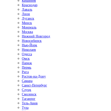
Кишинёв
Краснодар
Лаваль
Лион
Луганск
Минск
Монреаль
Москва
Нижний Новгород
Новосибирск
Нью-Йорк
Николаев
Одесса
Омск
Париж
Пермь
Рига
Ростов-на-Дону
Самара
Санкт-Петербург
Слуцк
Смоленск
Таганрог
Тель-Авив
Тула