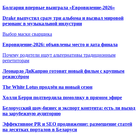
Болгария впервые выиграла «Евровидение-2026»
Drake выпустил сразу три альбома и вызвал мировой
резонанс в музыкальной индустрии
Выбор маски сварщика
Евровидение-2026: объявлены место и дата финала
Почему родители ищут альтернативы традиционным
репетиторам
Леонардо ДиКаприо готовит новый фильм с крупным
режиссёром
The White Lotus продлён на новый сезон
Холли Берри подтвердила помолвк
у в прямом эфире
Белорусский шоу-бизнес и экспорт контента: есть ли выход
на зарубежную аудиторию
Эффективное PR и SEO продвижение:
размещение статей
на десятках порталов в Беларуси