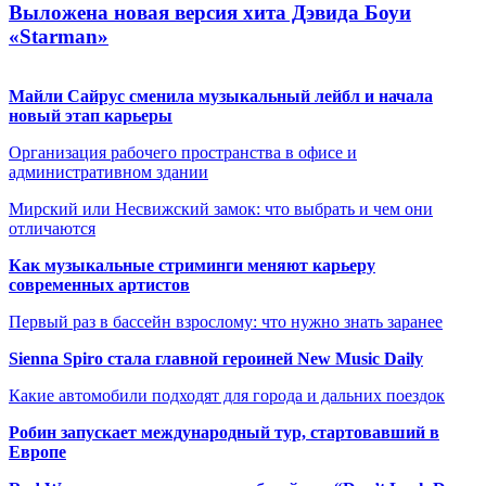
Выложена новая версия хита Дэвида Боуи
«Starman»
Майли Сайрус сменила музыкальный лейбл и начала
новый этап карьеры
Организация рабочего пространства в офисе и
административном здании
Мирский или Несвижский замок: что выбрать и чем они
отличаются
Как музыкальные стриминги меняют карьеру
современных артистов
Первый раз в бассейн взрослому: что нужно знать заранее
Sienna Spiro стала главной героиней New Music Daily
Какие автомобили подходят для города и дальних поездок
Робин запускает международный тур, стартовавший в
Европе