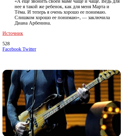
«А еще звонить своей маме чаще и чаще. Ведь для
нее я такой же ребенок, как для меня Марта и
Тёма. И теперь я очень хорошо ее понимаю.
Слишком хорошо ее понимаю», — заключила
Диана Арбенина.
Источник
528
LinkedIn
Tumblr
Reddit
Вконтакте
Одноклассники
Skype
Messenger
Messenger
WhatsApp
Telegram
Viber
Line
Поделиться
Печатать
Facebook
Twitter
через
электронную
Похожие радио
почту