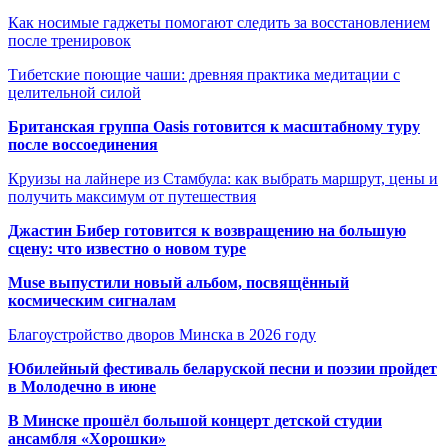
Как носимые гаджеты помогают следить за восстановлением
после тренировок
Тибетские поющие чаши: древняя практика медитации с
целительной силой
Британская группа Oasis готовится к масштабному туру
после воссоединения
Круизы на лайнере из Стамбула: как выбрать маршрут, цены и
получить максимум от путешествия
Джастин Бибер готовится к возвращению на большую
сцену: что известно о новом туре
Muse выпустили новый альбом, посвящённый
космическим сигналам
Благоустройство дворов Минска в 2026 году
Юбилейный фестиваль беларуской песни и поэзии пройдет
в Молодечно в июне
В Минске прошёл большой концерт детской студии
ансамбля «Хорошки»