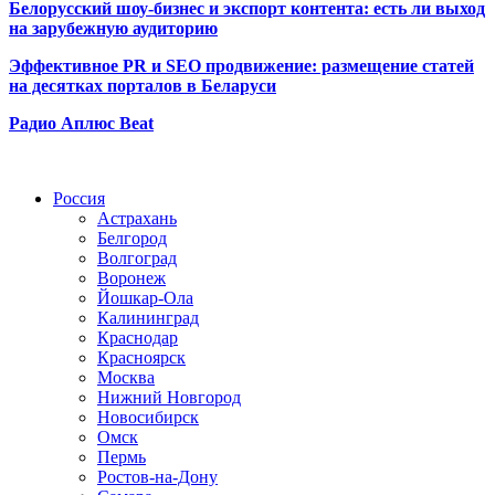
Белорусский шоу-бизнес и экспорт контента: есть ли выход
на зарубежную аудиторию
Эффективное PR и SEO продвижение:
размещение статей
на десятках порталов в Беларуси
Радио Аплюс Beat
Радио по странам
Россия
Астрахань
Белгород
Волгоград
Воронеж
Йошкар-Ола
Калининград
Краснодар
Красноярск
Москва
Нижний Новгород
Новосибирск
Омск
Пермь
Ростов-на-Дону