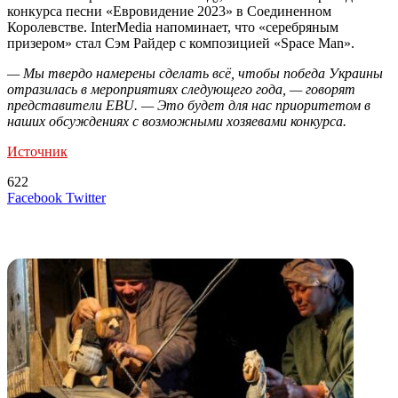
конкурса песни «Евровидение 2023» в Соединенном
Королевстве. InterMedia напоминает, что «серебряным
призером» стал Сэм Райдер с композицией «Space Man».
— Мы твердо намерены сделать всё, чтобы победа Украины
отразилась в мероприятиях следующего года, — говорят
представители EBU. — Это будет для нас приоритетом в
наших обсуждениях с возможными хозяевами конкурса.
Источник
622
LinkedIn
Tumblr
Reddit
Вконтакте
Одноклассники
Skype
Messenger
Messenger
WhatsApp
Telegram
Viber
Line
Поделиться
Печатать
Facebook
Twitter
через
электронную
Похожие радио
почту