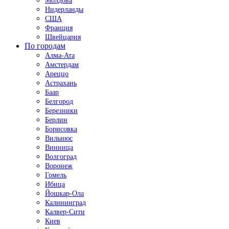
Молдова
Нидерланды
США
Франция
Швейцария
По городам
Алма-Ата
Амстердам
Ареццо
Астрахань
Баар
Белгород
Березники
Берлин
Борисовка
Вильнюс
Винница
Волгоград
Воронеж
Гомель
Ибица
Йошкар-Ола
Калининград
Калвер-Сити
Киев