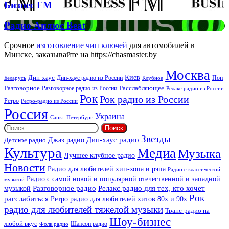
Бизнес
Бизнес FM
FM
Радио
Радио Аплюс Beat
Аплюс
Beat
Срочное
изготовление чип ключей
для автомобилей в
Минске, заказывайте на https://chasmaster.by
Москва
Киев
Дип-хаус
Дип-хаус радио из России
Клубное
Поп
Беларусь
Разговорное
Расслабляющее
Разговорное радио из России
Релакс радио из России
Рок
Рок радио из России
Ретро
Ретро-радио из России
Россия
Украина
Санкт-Петербург
Найти:
Звезды
Дип-хаус радио
Джаз радио
Детское радио
Культура
Медиа
Музыка
Лучшее клубное радио
Новости
Радио для любителей хип-хопа и рэпа
Радио с классической
Радио с самой новой и популярной отечественной и западной
музыкой
музыкой
Разговорное радио
Релакс радио для тех, кто хочет
Рок
расслабиться
Ретро радио для любителей хитов 80х и 90х
радио для любителей тяжелой музыки
Транс-радио на
Шоу-бизнес
любой вкус
Шансон радио
Фолк радио