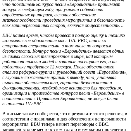
что победитель конкурса песни «Евровидение» принимает
конкурс в следующем году, при условии соблюдения
определенных критериев, включая обеспечение
жизнеспособности проведения мероприятия и безопасность
всех заинтересованных сторон, включая общественность…
EBU нашел время, чтобы провести полную оценку и технико-
экономическое обоснование как с UA: PBC, так и со
сторонними специалистами, в том числе по вопросам
безопасности. Конкурс песни «Евровидение» является одним
из самых сложных телепроектов в мире, над которым
работают тысячи людей и которые посещают его, а на
подготовку требуется 12 месяцев. После объективного
анализа референс-группа и руководящий совет «Евровидения»,
с глубоким сожалением пришли к выводу, что, учитывая
нынешние обстоятельства, гарантии безопасности и
функционирования, необходимые вещателю для проведения,
организации и производства конкурса песни «Евровидение» в
соответствии с Правилами Евровидения, не могут быть
выполнены UA:PBC
.
В письме также сообщается, что в результате этого решения, в
соответствии с правилами и для обеспечения непрерывности
мероприятия, EBU теперь начнет переговоры с BBC,
занявшей второе место в этом году, о возможном проведении