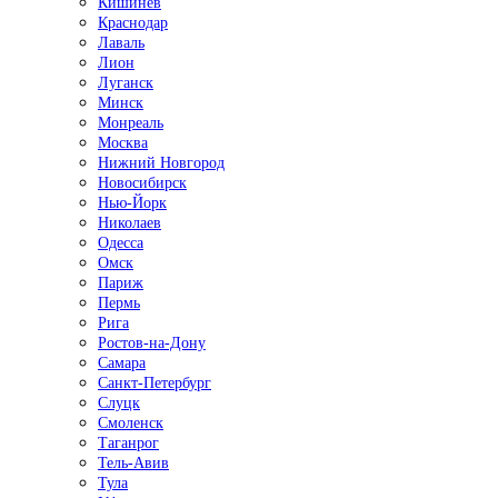
Кишинёв
Краснодар
Лаваль
Лион
Луганск
Минск
Монреаль
Москва
Нижний Новгород
Новосибирск
Нью-Йорк
Николаев
Одесса
Омск
Париж
Пермь
Рига
Ростов-на-Дону
Самара
Санкт-Петербург
Слуцк
Смоленск
Таганрог
Тель-Авив
Тула