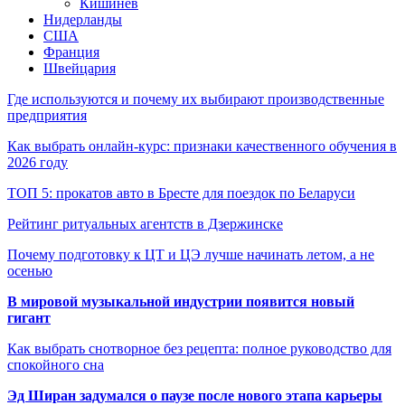
Кишинёв
Нидерланды
США
Франция
Швейцария
Где используются и почему их выбирают производственные
предприятия
Как выбрать онлайн-курс: признаки качественного обучения в
2026 году
ТОП 5: прокатов авто в Бресте для поездок по Беларуси
Рейтинг ритуальных агентств в Дзержинске
Почему подготовку к ЦТ и ЦЭ лучше начинать летом, а не
осенью
В мировой музыкальной индустрии появится новый
гигант
Как выбрать снотворное без рецепта: полное руководство для
спокойного сна
Эд Ширан задумался о паузе после нового этапа карьеры