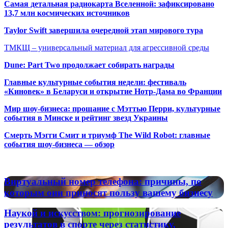
Самая детальная радиокарта Вселенной: зафиксировано
13,7 млн космических источников
Taylor Swift завершила очередной этап мирового тура
ТМКЩ – универсальный материал для агрессивной среды
Dune: Part Two продолжает собирать награды
Главные культурные события недели: фестиваль
«Киновек» в Беларуси и открытие Нотр-Дама во Франции
Мир шоу-бизнеса: прощание с Мэттью Перри, культурные
события в Минске и рейтинг звезд Украины
Смерть Мэгги Смит и триумф The Wild Robot: главные
события шоу-бизнеса — обзор
Популярные радиостанции
Виртуальный
Виртуальный номер телефона: причины, по
номер
которым они приносят пользу вашему бизнесу
телефона:
причины,
Наукой
Наукой и искусством: прогнозирование
по
и
результатов в спорте через статистику,
которым