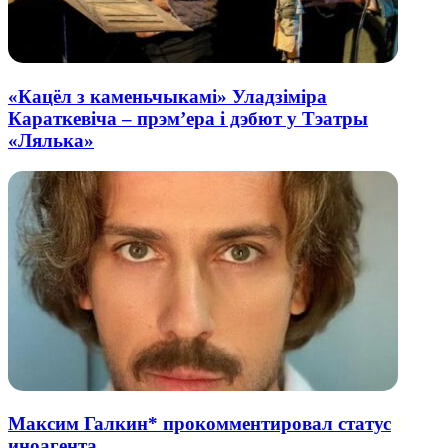
«Кацёл з каменьчыкамі» Уладзіміра
Караткевіча – прэм’ера і дэбют у Тэатры
«Лялька»
Максим Галкин* прокомментировал статус
иноагента