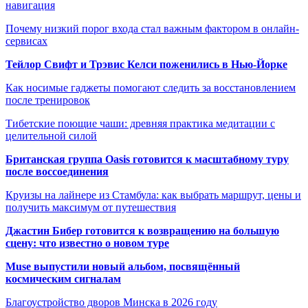
навигация
Почему низкий порог входа стал важным фактором в онлайн-
сервисах
Тейлор Свифт и Трэвис Келси поженились в Нью-Йорке
Как носимые гаджеты помогают следить за восстановлением
после тренировок
Тибетские поющие чаши: древняя практика медитации с
целительной силой
Британская группа Oasis готовится к масштабному туру
после воссоединения
Круизы на лайнере из Стамбула: как выбрать маршрут, цены и
получить максимум от путешествия
Джастин Бибер готовится к возвращению на большую
сцену: что известно о новом туре
Muse выпустили новый альбом, посвящённый
космическим сигналам
Благоустройство дворов Минска в 2026 году