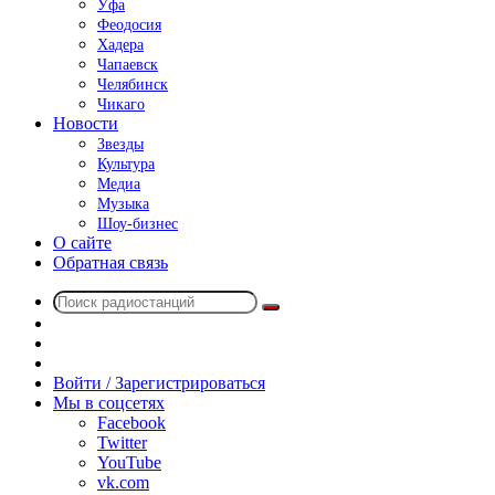
Уфа
Феодосия
Хадера
Чапаевск
Челябинск
Чикаго
Новости
Звезды
Культура
Медиа
Музыка
Шоу-бизнес
О сайте
Обратная связь
Поиск
Switch
радиостанций
skin
Sidebar
Случайное
радио
Войти / Зарегистрироваться
Мы в соцсетях
Facebook
Twitter
YouTube
vk.com