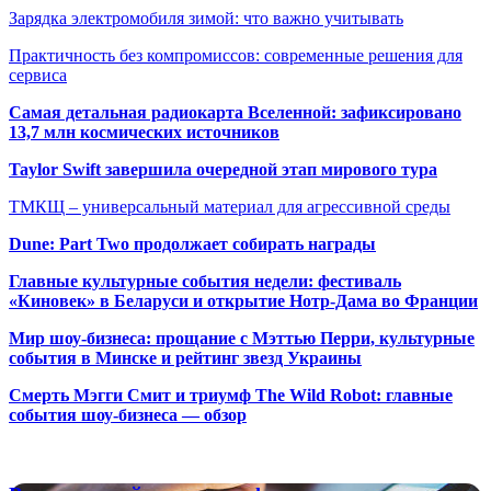
Зарядка электромобиля зимой: что важно учитывать
Практичность без компромиссов: современные решения для
сервиса
Самая детальная радиокарта Вселенной: зафиксировано
13,7 млн космических источников
Taylor Swift завершила очередной этап мирового тура
ТМКЩ – универсальный материал для агрессивной среды
Dune: Part Two продолжает собирать награды
Главные культурные события недели: фестиваль
«Киновек» в Беларуси и открытие Нотр-Дама во Франции
Мир шоу-бизнеса: прощание с Мэттью Перри, культурные
события в Минске и рейтинг звезд Украины
Смерть Мэгги Смит и триумф The Wild Robot: главные
события шоу-бизнеса — обзор
Популярные радиостанции