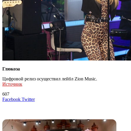
Глюкоза
Цифровой релиз осуществил лейбл Zion Music.
Источник
607
LinkedIn
Tumblr
Reddit
Вконтакте
Одноклассники
Skype
Messenger
Messenger
WhatsApp
Telegram
Viber
Line
Поделиться
Печатать
Facebook
Twitter
через
электронную
Похожие радио
почту