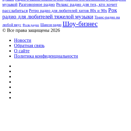
музыкой
Разговорное радио
Релакс радио для тех, кто хочет
Рок
расслабиться
Ретро радио для любителей хитов 80х и 90х
радио для любителей тяжелой музыки
Транс-радио на
Шоу-бизнес
любой вкус
Шансон радио
Фолк радио
© Все права защищены 2026
Новости
Обратная связь
О сайте
Политика конфиденциальности
Facebook
Twitter
YouTube
vk.com
Одноклассники
Telegram
RSS
Кнопка
«Наверх»