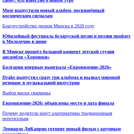
сцену: что известно о новом туре
Muse выпустили новый альбом, посвящённый
космическим сигналам
Благоустройство дворов Минска в 2026 году
Юбилейный фестиваль беларуской песни и поэзии пройдет
в Молодечно в июне
В Минске прошёл большой концерт детской студии
ансамбля «Хорошки»
Болгария впервые выиграла «Евровидение-2026»
Drake выпустил сразу три альбома и вызвал мировой
резонанс в музыкальной индустрии
Выбор маски сварщика
Евровидение-2026: объявлены место и дата финала
Почему родители ищут альтернативы традиционным
репетиторам
Леонардо ДиКаприо готовит новый фильм с крупным