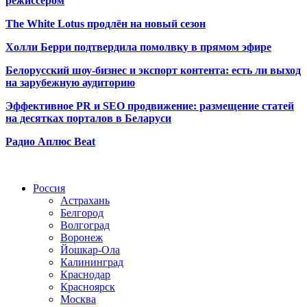
режиссёром
The White Lotus продлён на новый сезон
Холли Берри подтвердила помолвк
у в прямом эфире
Белорусский шоу-бизнес и экспорт контента: есть ли выход
на зарубежную аудиторию
Эффективное PR и SEO продвижение:
размещение статей
на десятках порталов в Беларуси
Радио Аплюс Beat
Радио по странам
Россия
Астрахань
Белгород
Волгоград
Воронеж
Йошкар-Ола
Калининград
Краснодар
Красноярск
Москва