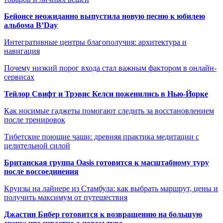
Бейонсе неожиданно выпустила новую песню к юбилею
альбома B’Day
Интегративные центры благополучия: архитектура и
навигация
Почему низкий порог входа стал важным фактором в онлайн-
сервисах
Тейлор Свифт и Трэвис Келси поженились в Нью-Йорке
Как носимые гаджеты помогают следить за восстановлением
после тренировок
Тибетские поющие чаши: древняя практика медитации с
целительной силой
Британская группа Oasis готовится к масштабному туру
после воссоединения
Круизы на лайнере из Стамбула: как выбрать маршрут, цены и
получить максимум от путешествия
Джастин Бибер готовится к возвращению на большую