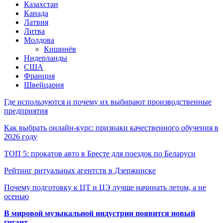
Казахстан
Канада
Латвия
Литва
Молдова
Кишинёв
Нидерланды
США
Франция
Швейцария
Где используются и почему их выбирают производственные
предприятия
Как выбрать онлайн-курс: признаки качественного обучения в
2026 году
ТОП 5: прокатов авто в Бресте для поездок по Беларуси
Рейтинг ритуальных агентств в Дзержинске
Почему подготовку к ЦТ и ЦЭ лучше начинать летом, а не
осенью
В мировой музыкальной индустрии появится новый
гигант