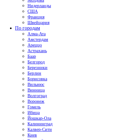
Молдова
Нидерланды
США
Франция
Швейцария
По городам
Алма-Ата
Амстердам
Ареццо
Астрахань
Баар
Белгород
Березники
Берлин
Борисовка
Вильнюс
Винница
Волгоград
Воронеж
Гомель
Ибица
Йошкар-Ола
Калининград
Калвер-Сити
Киев