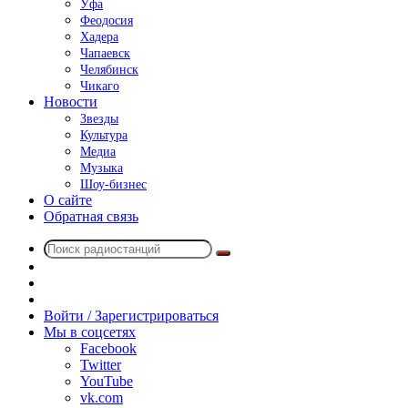
Уфа
Феодосия
Хадера
Чапаевск
Челябинск
Чикаго
Новости
Звезды
Культура
Медиа
Музыка
Шоу-бизнес
О сайте
Обратная связь
Поиск
Switch
радиостанций
skin
Sidebar
Случайное
радио
Войти / Зарегистрироваться
Мы в соцсетях
Facebook
Twitter
YouTube
vk.com