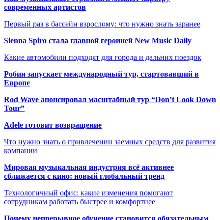
современных артистов
Первый раз в бассейн взрослому: что нужно знать заранее
Sienna Spiro стала главной героиней New Music Daily
Какие автомобили подходят для города и дальних поездок
Робин запускает международный тур, стартовавший в
Европе
Rod Wave анонсировал масштабный тур “Don’t Look Down
Tour”
Adele готовит возвращение
Что нужно знать о привлечении заемных средств для развития
компании
Мировая музыкальная индустрия всё активнее
сближается с кино: новый глобальный тренд
Технологичный офис: какие изменения помогают
сотрудникам работать быстрее и комфортнее
Почему непрерывное обучение становится обязательным