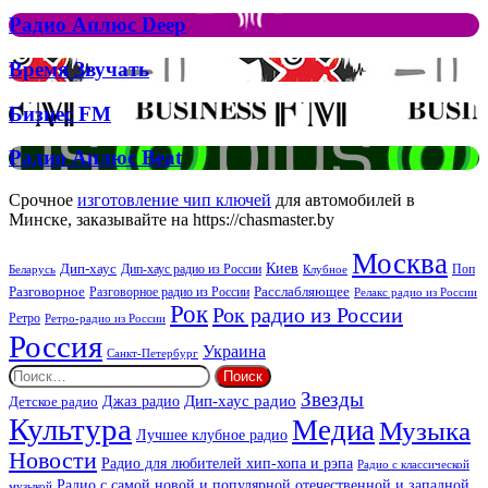
Елтона
Рок
Джона
Радио
Радио Аплюс Deep
та
Аплюс
Брітні
Deep
Время
Время Звучать
Спірс
Звучать
Бизнес
Бизнес FM
FM
Радио
Радио Аплюс Beat
Аплюс
Beat
Срочное
изготовление чип ключей
для автомобилей в
Минске, заказывайте на https://chasmaster.by
Москва
Киев
Дип-хаус
Дип-хаус радио из России
Клубное
Поп
Беларусь
Разговорное
Расслабляющее
Разговорное радио из России
Релакс радио из России
Рок
Рок радио из России
Ретро
Ретро-радио из России
Россия
Украина
Санкт-Петербург
Найти:
Звезды
Дип-хаус радио
Джаз радио
Детское радио
Культура
Медиа
Музыка
Лучшее клубное радио
Новости
Радио для любителей хип-хопа и рэпа
Радио с классической
Радио с самой новой и популярной отечественной и западной
музыкой