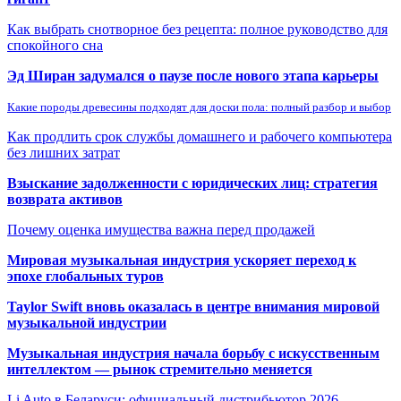
Как выбрать снотворное без рецепта: полное руководство для
спокойного сна
Эд Ширан задумался о паузе после нового этапа карьеры
Какие породы древесины подходят для доски пола: полный разбор и выбор
Как продлить срок службы домашнего и рабочего компьютера
без лишних затрат
Взыскание задолженности с юридических лиц: стратегия
возврата активов
Почему оценка имущества важна перед продажей
Мировая музыкальная индустрия ускоряет переход к
эпохе глобальных туров
Taylor Swift вновь оказалась в центре внимания мировой
музыкальной индустрии
Музыкальная индустрия начала борьбу с искусственным
интеллектом — рынок стремительно меняется
Li Auto в Беларуси: официальный дистрибьютор 2026