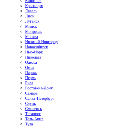
Кишинёв
Краснодар
Лаваль
Лион
Луганск
Минск
Монреаль
Москва
Нижний Новгород
Новосибирск
Нью-Йорк
Николаев
Одесса
Омск
Париж
Пермь
Рига
Ростов-на-Дону
Самара
Санкт-Петербург
Слуцк
Смоленск
Таганрог
Тель-Авив
Тула