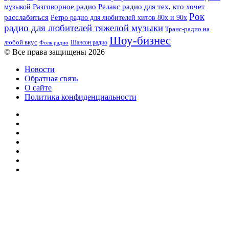
музыкой
Разговорное радио
Релакс радио для тех, кто хочет
Рок
расслабиться
Ретро радио для любителей хитов 80х и 90х
радио для любителей тяжелой музыки
Транс-радио на
Шоу-бизнес
любой вкус
Шансон радио
Фолк радио
© Все права защищены 2026
Новости
Обратная связь
О сайте
Политика конфиденциальности
Facebook
Twitter
YouTube
vk.com
Одноклассники
Telegram
RSS
Кнопка
«Наверх»