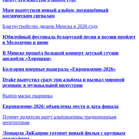
Muse выпустили новый альбом, посвящённый
космическим сигналам
Благоустройство дворов Минска в 2026 году
Юбилейный фестиваль беларуской песни и поэзии пройдет
в Молодечно в июне
В Минске прошёл большой концерт детской студии
ансамбля «Хорошки»
Болгария впервые выиграла «Евровидение-2026»
Drake выпустил сразу три альбома и вызвал мировой
резонанс в музыкальной индустрии
Выбор маски сварщика
Евровидение-2026: объявлены место и дата финала
Почему родители ищут альтернативы традиционным
репетиторам
Леонардо ДиКаприо готовит новый фильм с крупным
режиссёром