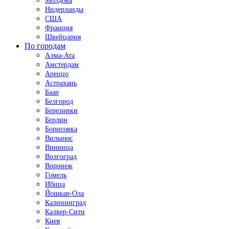
Молдова
Нидерланды
США
Франция
Швейцария
По городам
Алма-Ата
Амстердам
Ареццо
Астрахань
Баар
Белгород
Березники
Берлин
Борисовка
Вильнюс
Винница
Волгоград
Воронеж
Гомель
Ибица
Йошкар-Ола
Калининград
Калвер-Сити
Киев