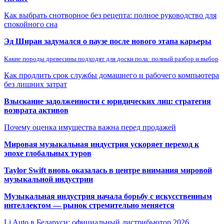
Как выбрать снотворное без рецепта: полное руководство для
спокойного сна
Эд Ширан задумался о паузе после нового этапа карьеры
Какие породы древесины подходят для доски пола: полный разбор и выбор
Как продлить срок службы домашнего и рабочего компьютера
без лишних затрат
Взыскание задолженности с юридических лиц: стратегия
возврата активов
Почему оценка имущества важна перед продажей
Мировая музыкальная индустрия ускоряет переход к
эпохе глобальных туров
Taylor Swift вновь оказалась в центре внимания мировой
музыкальной индустрии
Музыкальная индустрия начала борьбу с искусственным
интеллектом — рынок стремительно меняется
Li Auto в Беларуси: официальный дистрибьютор 2026