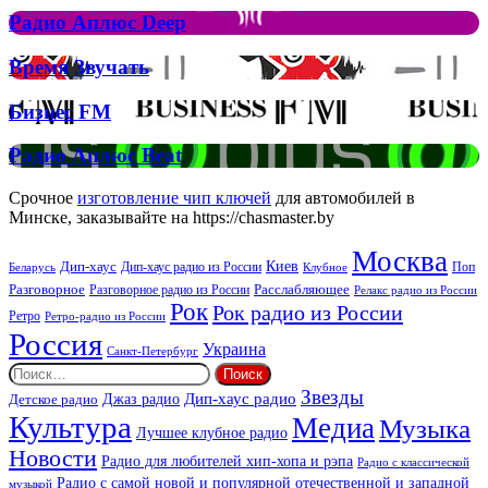
Рок
Джона
Радио
Радио Аплюс Deep
та
Аплюс
Брітні
Deep
Время
Время Звучать
Спірс
Звучать
Бизнес
Бизнес FM
FM
Радио
Радио Аплюс Beat
Аплюс
Beat
Срочное
изготовление чип ключей
для автомобилей в
Минске, заказывайте на https://chasmaster.by
Москва
Киев
Дип-хаус
Дип-хаус радио из России
Клубное
Поп
Беларусь
Разговорное
Расслабляющее
Разговорное радио из России
Релакс радио из России
Рок
Рок радио из России
Ретро
Ретро-радио из России
Россия
Украина
Санкт-Петербург
Найти:
Звезды
Дип-хаус радио
Джаз радио
Детское радио
Культура
Медиа
Музыка
Лучшее клубное радио
Новости
Радио для любителей хип-хопа и рэпа
Радио с классической
Радио с самой новой и популярной отечественной и западной
музыкой