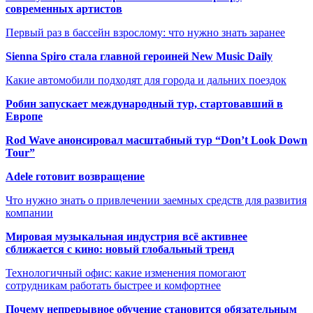
современных артистов
Первый раз в бассейн взрослому: что нужно знать заранее
Sienna Spiro стала главной героиней New Music Daily
Какие автомобили подходят для города и дальних поездок
Робин запускает международный тур, стартовавший в
Европе
Rod Wave анонсировал масштабный тур “Don’t Look Down
Tour”
Adele готовит возвращение
Что нужно знать о привлечении заемных средств для развития
компании
Мировая музыкальная индустрия всё активнее
сближается с кино: новый глобальный тренд
Технологичный офис: какие изменения помогают
сотрудникам работать быстрее и комфортнее
Почему непрерывное обучение становится обязательным