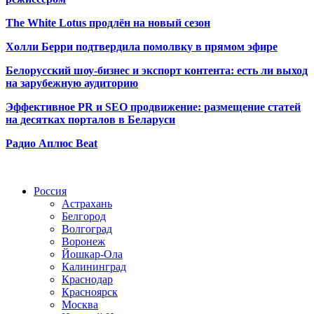
The White Lotus продлён на новый сезон
Холли Берри подтвердила помолвк
у в прямом эфире
Белорусский шоу-бизнес и экспорт контента: есть ли выход
на зарубежную аудиторию
Эффективное PR и SEO продвижение:
размещение статей
на десятках порталов в Беларуси
Радио Аплюс Beat
Радио по странам
Россия
Астрахань
Белгород
Волгоград
Воронеж
Йошкар-Ола
Калининград
Краснодар
Красноярск
Москва