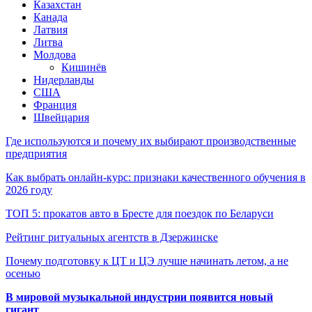
Казахстан
Канада
Латвия
Литва
Молдова
Кишинёв
Нидерланды
США
Франция
Швейцария
Где используются и почему их выбирают производственные
предприятия
Как выбрать онлайн-курс: признаки качественного обучения в
2026 году
ТОП 5: прокатов авто в Бресте для поездок по Беларуси
Рейтинг ритуальных агентств в Дзержинске
Почему подготовку к ЦТ и ЦЭ лучше начинать летом, а не
осенью
В мировой музыкальной индустрии появится новый
гигант