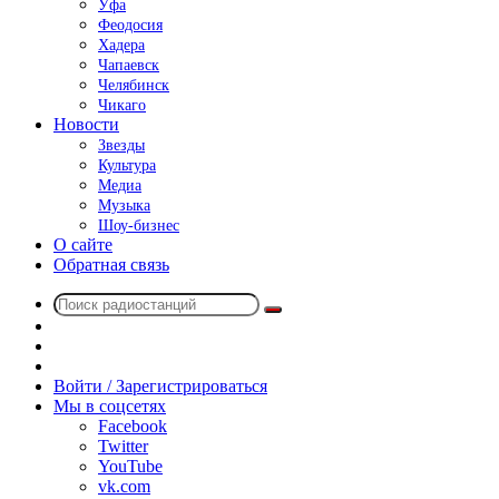
Уфа
Феодосия
Хадера
Чапаевск
Челябинск
Чикаго
Новости
Звезды
Культура
Медиа
Музыка
Шоу-бизнес
О сайте
Обратная связь
Поиск
Switch
радиостанций
skin
Sidebar
Случайное
радио
Войти / Зарегистрироваться
Мы в соцсетях
Facebook
Twitter
YouTube
vk.com