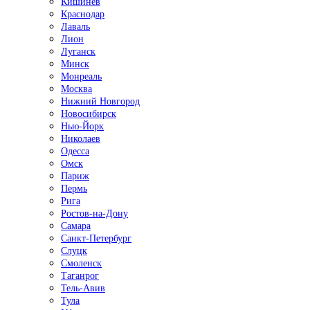
Кишинёв
Краснодар
Лаваль
Лион
Луганск
Минск
Монреаль
Москва
Нижний Новгород
Новосибирск
Нью-Йорк
Николаев
Одесса
Омск
Париж
Пермь
Рига
Ростов-на-Дону
Самара
Санкт-Петербург
Слуцк
Смоленск
Таганрог
Тель-Авив
Тула