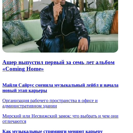
Ашер выпустил первый за семь лет альбом
«Coming Home»
Майли Сайрус сменила музыкальный лейбл и начала
новый этап карьеры
Организация рабочего пространства в офисе и
административном здании
Мирский или Несвижский замок: что выбрать и чем они
отличаются
Как музыкальные стриминги меняют карьеру