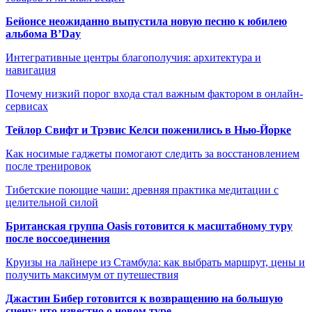
Бейонсе неожиданно выпустила новую песню к юбилею
альбома B’Day
Интегративные центры благополучия: архитектура и
навигация
Почему низкий порог входа стал важным фактором в онлайн-
сервисах
Тейлор Свифт и Трэвис Келси поженились в Нью-Йорке
Как носимые гаджеты помогают следить за восстановлением
после тренировок
Тибетские поющие чаши: древняя практика медитации с
целительной силой
Британская группа Oasis готовится к масштабному туру
после воссоединения
Круизы на лайнере из Стамбула: как выбрать маршрут, цены и
получить максимум от путешествия
Джастин Бибер готовится к возвращению на большую
сцену: что известно о новом туре