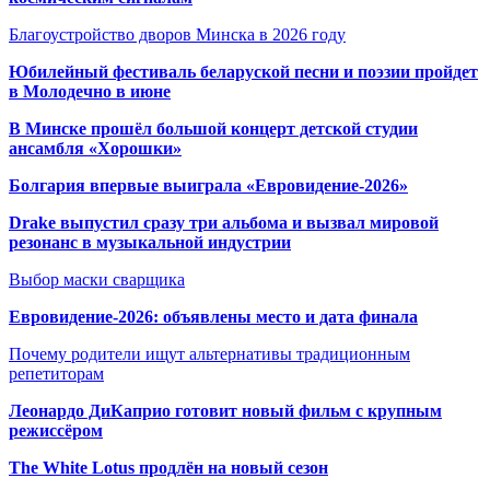
Благоустройство дворов Минска в 2026 году
Юбилейный фестиваль беларуской песни и поэзии пройдет
в Молодечно в июне
В Минске прошёл большой концерт детской студии
ансамбля «Хорошки»
Болгария впервые выиграла «Евровидение-2026»
Drake выпустил сразу три альбома и вызвал мировой
резонанс в музыкальной индустрии
Выбор маски сварщика
Евровидение-2026: объявлены место и дата финала
Почему родители ищут альтернативы традиционным
репетиторам
Леонардо ДиКаприо готовит новый фильм с крупным
режиссёром
The White Lotus продлён на новый сезон