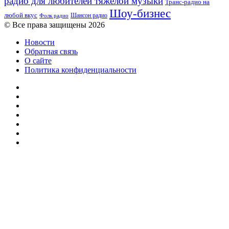
радио для любителей тяжелой музыки
Транс-радио на
Шоу-бизнес
любой вкус
Шансон радио
Фолк радио
© Все права защищены 2026
Новости
Обратная связь
О сайте
Политика конфиденциальности
Facebook
Twitter
YouTube
vk.com
Одноклассники
Telegram
RSS
Кнопка
«Наверх»