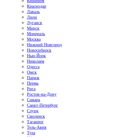
Кишинёв
Краснодар
Лаваль
Лион
Луганск
Минск
Монреаль
Москва
Нижний Новгород
Новосибирск
Нью-Йорк
Николаев
Одесса
Омск
Париж
Пермь
Рига
Ростов-на-Дону
Самара
Санкт-Петербург
Слуцк
Смоленск
Таганрог
Тель-Авив
Тула