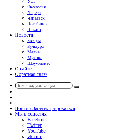
Уфа
Феодосия
Хадера
Чапаевск
Челябинск
Чикаго
Новости
Звезды
Культура
Медиа
Музыка
Шоу-бизнес
О сайте
Обратная связь
Поиск
Switch
радиостанций
skin
Sidebar
Случайное
радио
Войти / Зарегистрироваться
Мы в соцсетях
Facebook
Twitter
YouTube
vk.com