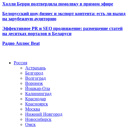
Холли Берри подтвердила помолвк
у в прямом эфире
Белорусский шоу-бизнес и экспорт контента: есть ли выход
на зарубежную аудиторию
Эффективное PR и SEO продвижение:
размещение статей
на десятках порталов в Беларуси
Радио Аплюс Beat
Радио по странам
Россия
Астрахань
Белгород
Волгоград
Воронеж
Йошкар-Ола
Калининград
Краснодар
Красноярск
Москва
Нижний Новгород
Новосибирск
Омск