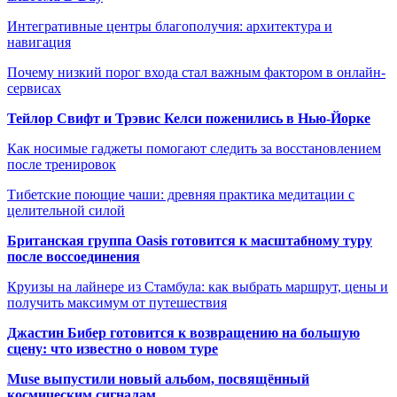
Интегративные центры благополучия: архитектура и
навигация
Почему низкий порог входа стал важным фактором в онлайн-
сервисах
Тейлор Свифт и Трэвис Келси поженились в Нью-Йорке
Как носимые гаджеты помогают следить за восстановлением
после тренировок
Тибетские поющие чаши: древняя практика медитации с
целительной силой
Британская группа Oasis готовится к масштабному туру
после воссоединения
Круизы на лайнере из Стамбула: как выбрать маршрут, цены и
получить максимум от путешествия
Джастин Бибер готовится к возвращению на большую
сцену: что известно о новом туре
Muse выпустили новый альбом, посвящённый
космическим сигналам