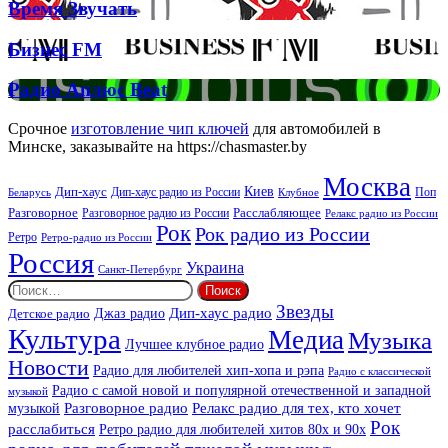
Брітні
Deep
Время
Время Звучать
Спірс
Звучать
Бизнес
Бизнес FM
FM
Радио
Радио Аплюс Beat
Аплюс
Beat
Срочное
изготовление чип ключей
для автомобилей в
Минске, заказывайте на https://chasmaster.by
Москва
Киев
Дип-хаус
Дип-хаус радио из России
Клубное
Поп
Беларусь
Разговорное
Расслабляющее
Разговорное радио из России
Релакс радио из России
Рок
Рок радио из России
Ретро
Ретро-радио из России
Россия
Украина
Санкт-Петербург
Найти:
Звезды
Дип-хаус радио
Джаз радио
Детское радио
Культура
Медиа
Музыка
Лучшее клубное радио
Новости
Радио для любителей хип-хопа и рэпа
Радио с классической
Радио с самой новой и популярной отечественной и западной
музыкой
музыкой
Разговорное радио
Релакс радио для тех, кто хочет
Рок
расслабиться
Ретро радио для любителей хитов 80х и 90х