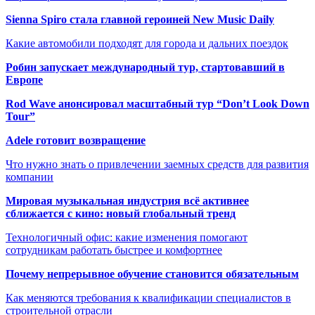
Sienna Spiro стала главной героиней New Music Daily
Какие автомобили подходят для города и дальних поездок
Робин запускает международный тур, стартовавший в
Европе
Rod Wave анонсировал масштабный тур “Don’t Look Down
Tour”
Adele готовит возвращение
Что нужно знать о привлечении заемных средств для развития
компании
Мировая музыкальная индустрия всё активнее
сближается с кино: новый глобальный тренд
Технологичный офис: какие изменения помогают
сотрудникам работать быстрее и комфортнее
Почему непрерывное обучение становится обязательным
Как меняются требования к квалификации специалистов в
строительной отрасли