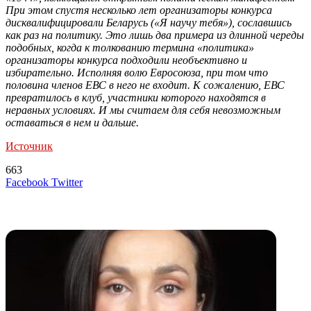
При этом спустя несколько лет организаторы конкурса
дисквалифицировали Беларусь («Я научу тебя»), сославшись
как раз на политику. Это лишь два примера из длинной череды
подобных, когда к толкованию термина «политика»
организаторы конкурса подходили необъективно и
избирательно. Исполняя волю Евросоюза, при том что
половина членов ЕВС в него не входит. К сожалению, ЕВС
превратилось в клуб, участники которого находятся в
неравных условиях. И мы считаем для себя невозможным
оставаться в нем и дальше.
Источник
663
LinkedIn
Tumblr
Reddit
Вконтакте
Одноклассники
Skype
Messenger
Messenger
WhatsApp
Telegram
Viber
Line
Поделиться
Печатать
Facebook
Twitter
через
электронную
Похожие радио
почту