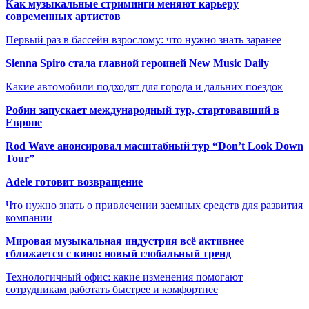
Как музыкальные стриминги меняют карьеру
современных артистов
Первый раз в бассейн взрослому: что нужно знать заранее
Sienna Spiro стала главной героиней New Music Daily
Какие автомобили подходят для города и дальних поездок
Робин запускает международный тур, стартовавший в
Европе
Rod Wave анонсировал масштабный тур “Don’t Look Down
Tour”
Adele готовит возвращение
Что нужно знать о привлечении заемных средств для развития
компании
Мировая музыкальная индустрия всё активнее
сближается с кино: новый глобальный тренд
Технологичный офис: какие изменения помогают
сотрудникам работать быстрее и комфортнее