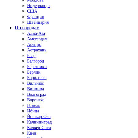
Молдова
Нидерланды
США
Франция
Швейцария
По городам
Алма-Ата
Амстердам
Ареццо
Астрахань
Баар
Белгород
Березники
Берлин
Борисовка
Вильнюс
Винница
Волгоград
Воронеж
Гомель
Ибица
Йошкар-Ола
Калининград
Калвер-Сити
Киев