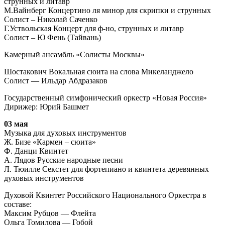
струнных и литавр
М.Вайнберг Концертино ля минор для скрипки и струнных
Солист – Николай Саченко
Г.Уствольская Концерт для ф-но, струнных и литавр
Солист – Ю Фень (Тайвань)
Камерный ансамбль «Солисты Москвы»
Шостакович Вокальная сюита на слова Микеланджело
Солист — Ильдар Абдразаков
Государственный симфонический оркестр «Новая Россия»
Дирижер: Юрий Башмет
03 мая
Музыка для духовых инструментов
Ж. Бизе «Кармен – сюита»
Ф. Данци Квинтет
А. Лядов Русские народные песни
Л. Тюилле Секстет для фортепиано и квинтета деревянных
духовых инструментов
Духовой Квинтет Российского Национального Оркестра в
составе:
Максим Рубцов — Флейта
Ольга Томилова — Гобой