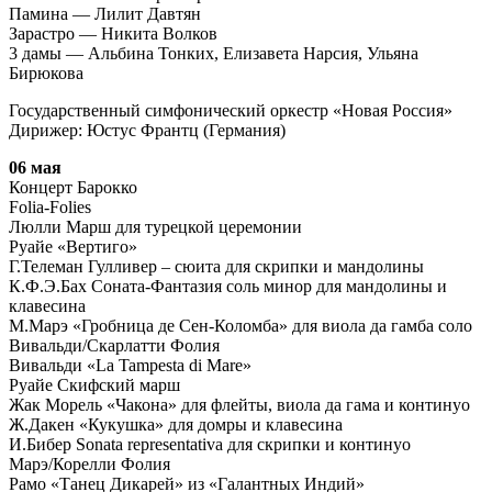
Памина — Лилит Давтян
Зарастро — Никита Волков
3 дамы — Альбина Тонких, Елизавета Нарсия, Ульяна
Бирюкова
Государственный симфонический оркестр «Новая Россия»
Дирижер: Юстус Франтц (Германия)
06 мая
Концерт Барокко
Folia-Folies
Люлли Марш для турецкой церемонии
Руайе «Вертиго»
Г.Телеман Гулливер – сюита для скрипки и мандолины
К.Ф.Э.Бах Соната-Фантазия соль минор для мандолины и
клавесина
М.Марэ «Гробница де Сен-Коломба» для виола да гамба соло
Вивальди/Скарлатти Фолия
Вивальди «La Tampesta di Mare»
Руайе Скифский марш
Жак Морель «Чакона» для флейты, виола да гама и континуо
Ж.Дакен «Кукушка» для домры и клавесина
И.Бибер Sonata representativa для скрипки и континуо
Марэ/Корелли Фолия
Рамо «Танец Дикарей» из «Галантных Индий»