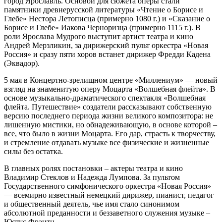
город Ярославль. Основой для сюжета оперы стали
памятники древнерусской литературы «Чтение о Борисе и
Глебе» Нестора Летописца (примерно 1080 г.) и «Сказание о
Борисе и Глебе» Иакова Черноризца (примерно 1115 г.). В
роли Ярослава Мудрого выступит артист театра и кино
Андрей Мерзликин, за дирижерский пульт оркестра «Новая
Россия» и сразу пяти хоров встанет дирижер Фредди Кадена
(Эквадор).
5 мая в Концертно-зрелищном центре «Миллениум» — новый
взгляд на знаменитую оперу Моцарта «Волшебная флейта». В
основе музыкально-драматического спектакля «Волшебная
флейта. Путешествие» создатели рассказывают собственную
версию последнего периода жизни великого композитора: не
лишенную мистики, но обнадеживающую, в основе которой –
все, что было в жизни Моцарта. Его дар, страсть к творчеству,
и стремление отдавать музыке все физические и жизненные
силы без остатка.
В главных ролях постановки – актеры театра и кино
Владимир Стеклов и Надежда Лумпова. За пультом
Государственного симфонического оркестра «Новая Россия»
— всемирно известный немецкий дирижер, пианист, педагог
и общественный деятель, чье имя стало синонимом
абсолютной преданности и беззаветного служения музыке –
Юстус Франтц.