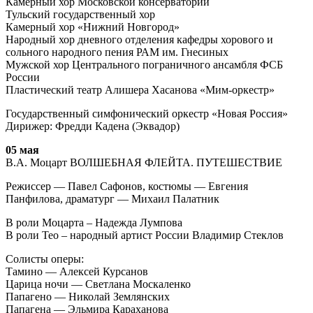
Камерный хор Московской консерватории
Тульский государственный хор
Камерный хор «Нижний Новгород»
Народный хор дневного отделения кафедры хорового и
сольного народного пения РАМ им. Гнесиных
Мужской хор Центрального пограничного ансамбля ФСБ
России
Пластический театр Алишера Хасанова «Мим-оркестр»
Государственный симфонический оркестр «Новая Россия»
Дирижер: Фредди Кадена (Эквадор)
05 мая
В.А. Моцарт ВОЛШЕБНАЯ ФЛЕЙТА. ПУТЕШЕСТВИЕ
Режиссер — Павел Сафонов, костюмы — Евгения
Панфилова, драматург — Михаил Палатник
В роли Моцарта – Надежда Лумпова
В роли Тео – народный артист России Владимир Стеклов
Солисты оперы:
Тамино — Алексей Курсанов
Царица ночи — Светлана Москаленко
Папагено — Николай Землянских
Папагена — Эльмира Караханова