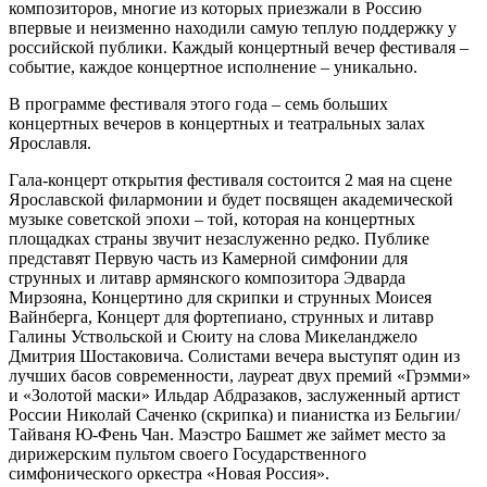
композиторов, многие из которых приезжали в Россию
впервые и неизменно находили самую теплую поддержку у
российской публики. Каждый концертный вечер фестиваля –
событие, каждое концертное исполнение – уникально.
В программе фестиваля этого года – семь больших
концертных вечеров в концертных и театральных залах
Ярославля.
Гала-концерт открытия фестиваля состоится 2 мая на сцене
Ярославской филармонии и будет посвящен академической
музыке советской эпохи – той, которая на концертных
площадках страны звучит незаслуженно редко. Публике
представят Первую часть из Камерной симфонии для
струнных и литавр армянского композитора Эдварда
Мирзояна, Концертино для скрипки и струнных Моисея
Вайнберга, Концерт для фортепиано, струнных и литавр
Галины Уствольской и Сюиту на слова Микеланджело
Дмитрия Шостаковича. Солистами вечера выступят один из
лучших басов современности, лауреат двух премий «Грэмми»
и «Золотой маски» Ильдар Абдразаков, заслуженный артист
России Николай Саченко (скрипка) и пианистка из Бельгии/
Тайваня Ю-Фень Чан. Маэстро Башмет же займет место за
дирижерским пультом своего Государственного
симфонического оркестра «Новая Россия».