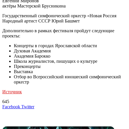
Евгений Миронов
актёры Мастерской Брусникина
Государственный симфонический оркестр «Новая Россия
Народный артист СССР Юрий Башмет
Дополнительно в рамках фестиваля пройдут следующие
проекты:
Концерты в городах Ярославской области
Духовая Академия
Академия Барокко
Школа журналистов, пишущих о культуре
Преконцерты
Выставка
Отбор во Всероссийский юношеский симфонический
оркестр
Источник
645
LinkedIn
Tumblr
Reddit
Вконтакте
Одноклассники
Skype
Messenger
Messenger
WhatsApp
Telegram
Viber
Line
Поделиться
Печатать
Facebook
Twitter
через
электронную
Похожие радио
почту