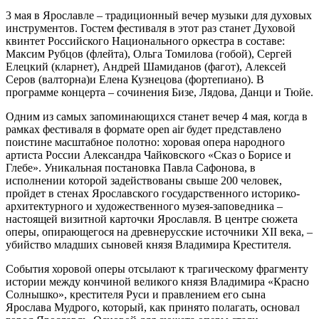
3 мая в Ярославле – традиционный вечер музыки для духовых
инструментов. Гостем фестиваля в этот раз станет Духовой
квинтет Российского Национального оркестра в составе:
Максим Рубцов (флейта), Ольга Томилова (гобой), Сергей
Елецкий (кларнет), Андрей Шамиданов (фагот), Алексей
Серов (валторна)и Елена Кузнецова (фортепиано). В
программе концерта – сочинения Бизе, Лядова, Данци и Тюйе.
Одним из самых запоминающихся станет вечер 4 мая, когда в
рамках фестиваля в формате open air будет представлено
поистине масштабное полотно: хоровая опера народного
артиста России Александра Чайковского «Сказ о Борисе и
Глебе». Уникальная постановка Павла Сафонова, в
исполнении которой задействованы свыше 200 человек,
пройдет в стенах Ярославского государственного историко-
архитектурного и художественного музея-заповедника –
настоящей визитной карточки Ярославля. В центре сюжета
оперы, опирающегося на древнерусские источники XII века, –
убийство младших сыновей князя Владимира Крестителя.
События хоровой оперы отсылают к трагическому фрагменту
истории между кончиной великого князя Владимира «Красно
Солнышко», крестителя Руси и правлением его сына
Ярослава Мудрого, который, как принято полагать, основал