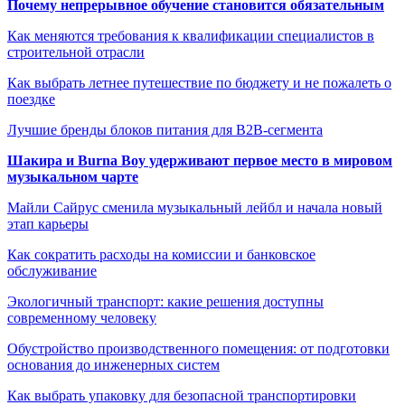
Почему непрерывное обучение становится обязательным
Как меняются требования к квалификации специалистов в
строительной отрасли
Как выбрать летнее путешествие по бюджету и не пожалеть о
поездке
Лучшие бренды блоков питания для B2B-сегмента
Шакира и Burna Boy удерживают первое место в мировом
музыкальном чарте
Майли Сайрус сменила музыкальный лейбл и начала новый
этап карьеры
Как сократить расходы на комиссии и банковское
обслуживание
Экологичный транспорт: какие решения доступны
современному человеку
Обустройство производственного помещения: от подготовки
основания до инженерных систем
Как выбрать упаковку для безопасной транспортировки