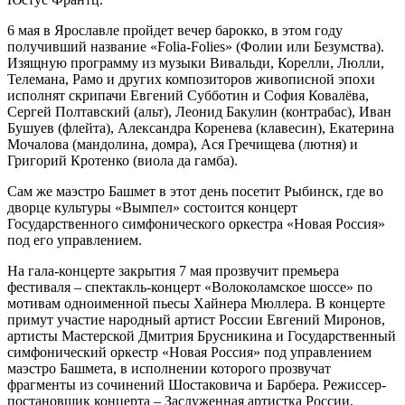
6 мая в Ярославле пройдет вечер барокко, в этом году
получивший название «Folia-Folies» (Фолии или Безумства).
Изящную программу из музыки Вивальди, Корелли, Люлли,
Телемана, Рамо и других композиторов живописной эпохи
исполнят скрипачи Евгений Субботин и София Ковалёва,
Сергей Полтавский (альт), Леонид Бакулин (контрабас), Иван
Бушуев (флейта), Александра Коренева (клавесин), Екатерина
Мочалова (мандолина, домра), Ася Гречищева (лютня) и
Григорий Кротенко (виола да гамба).
Сам же маэстро Башмет в этот день посетит Рыбинск, где во
дворце культуры «Вымпел» состоится концерт
Государственного симфонического оркестра «Новая Россия»
под его управлением.
На гала-концерте закрытия 7 мая прозвучит премьера
фестиваля – спектакль-концерт «Волоколамское шоссе» по
мотивам одноименной пьесы Хайнера Мюллера. В концерте
примут участие народный артист России Евгений Миронов,
артисты Мастерской Дмитрия Брусникина и Государственный
симфонический оркестр «Новая Россия» под управлением
маэстро Башмета, в исполнении которого прозвучат
фрагменты из сочинений Шостаковича и Барбера. Режиссер-
постановщик концерта – Заслуженная артистка России,