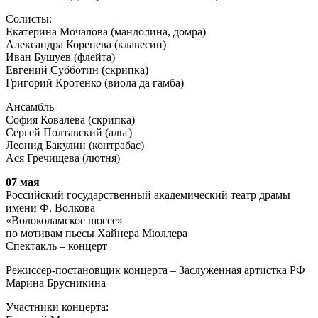
Солисты:
Екатерина Мочалова (мандолина, домра)
Александра Коренева (клавесин)
Иван Бушуев (флейта)
Евгений Субботин (скрипка)
Григорий Кротенко (виола да гамба)
Ансамбль
София Ковалева (скрипка)
Сергей Полтавский (альт)
Леонид Бакулин (контрабас)
Ася Гречищева (лютня)
07 мая
Российский государственный академический театр драмы
имени Ф. Волкова
«Волоколамское шоссе»
по мотивам пьесы Хайнера Мюллера
Спектакль – концерт
Режиссер-постановщик концерта – Заслуженная артистка РФ
Марина Брусникина
Участники концерта: