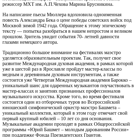
режиссер МХТ им. А.П.Чехова Марина Брусникина.
На написание пьесы Мюллера вдохновила одноименная
повесть Александра Бека о цене победы советских войск под
Москвой зимой 1942 года. Обращение к этому эпическому
тексту — попытка разобраться в нашем непростом и великом
прошлом. Зритель увидит события 70- летней давности
глазами немецкого автора.
Традиционно большое внимание на фестивалях маэстро
уделяется образовательным проектам. Так, получит свое
развитие Международная духовая академия, в рамках которой
уже в шестой раз в Ярославле пройдут мастер-классы по
медным и деревянным духовым инструментам, а также
состоится уже Четвертая Международная академия Барокко –
уникальный шанс для одаренных музыкантов поучаствовать в
мастер-классах и занятиях признанных профессионалов
музыкального искусства. Кроме того, во время фестиваля
состоится один из отборочных туров во Всероссийский
юношеский симфонический оркестр маэстро Башмета –
уникальный коллектив, который в этом году отмечает свой
первый крупный юбилей – 10 лет со дня основания.
Музыкальные академии проходят в рамках Общероссийской
программы «Юрий Башмет – молодым дарованиям России»
при поддержке Фонда Президентских Грантов.