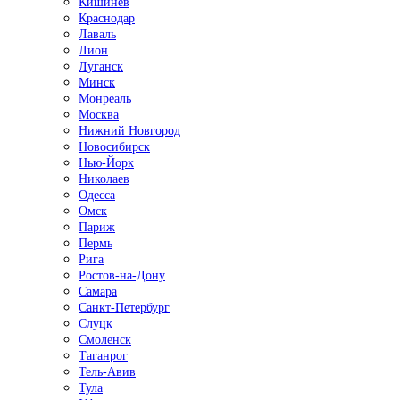
Кишинёв
Краснодар
Лаваль
Лион
Луганск
Минск
Монреаль
Москва
Нижний Новгород
Новосибирск
Нью-Йорк
Николаев
Одесса
Омск
Париж
Пермь
Рига
Ростов-на-Дону
Самара
Санкт-Петербург
Слуцк
Смоленск
Таганрог
Тель-Авив
Тула