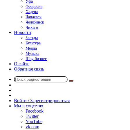
Уфа
Феодосия
Хадера
Чапаевск
Челябинск
Чикаго
Новости
Звезды
Культура
Медиа
Музыка
Шоу-бизнес
О сайте
Обратная связь
Поиск
Switch
радиостанций
skin
Sidebar
Случайное
радио
Войти / Зарегистрироваться
Мы в соцсетях
Facebook
Twitter
YouTube
vk.com