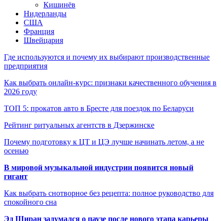
Кишинёв
Нидерланды
США
Франция
Швейцария
Где используются и почему их выбирают производственные
предприятия
Как выбрать онлайн-курс: признаки качественного обучения в
2026 году
ТОП 5: прокатов авто в Бресте для поездок по Беларуси
Рейтинг ритуальных агентств в Дзержинске
Почему подготовку к ЦТ и ЦЭ лучше начинать летом, а не
осенью
В мировой музыкальной индустрии появится новый
гигант
Как выбрать снотворное без рецепта: полное руководство для
спокойного сна
Эд Ширан задумался о паузе после нового этапа карьеры