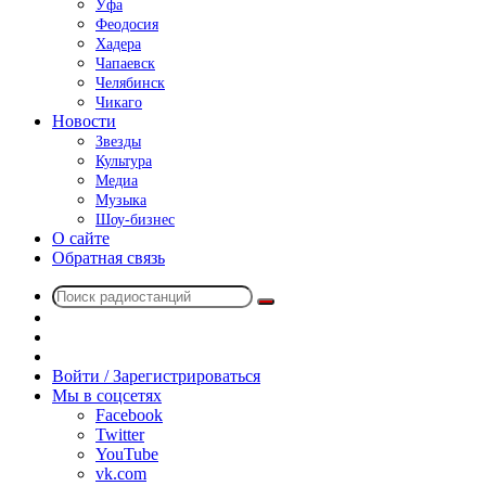
Уфа
Феодосия
Хадера
Чапаевск
Челябинск
Чикаго
Новости
Звезды
Культура
Медиа
Музыка
Шоу-бизнес
О сайте
Обратная связь
Поиск
Switch
радиостанций
skin
Sidebar
Случайное
радио
Войти / Зарегистрироваться
Мы в соцсетях
Facebook
Twitter
YouTube
vk.com