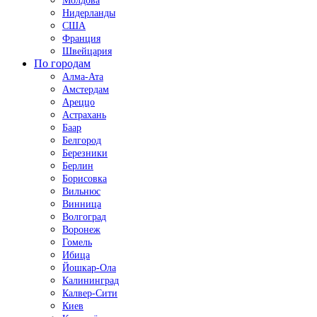
Молдова
Нидерланды
США
Франция
Швейцария
По городам
Алма-Ата
Амстердам
Ареццо
Астрахань
Баар
Белгород
Березники
Берлин
Борисовка
Вильнюс
Винница
Волгоград
Воронеж
Гомель
Ибица
Йошкар-Ола
Калининград
Калвер-Сити
Киев