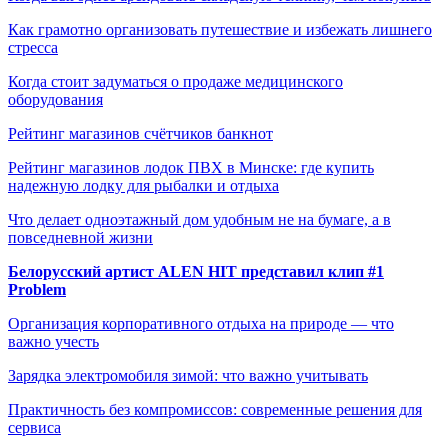
Как грамотно организовать путешествие и избежать лишнего
стресса
Когда стоит задуматься о продаже медицинского
оборудования
Рейтинг магазинов счётчиков банкнот
Рейтинг магазинов лодок ПВХ в Минске: где купить
надежную лодку для рыбалки и отдыха
Что делает одноэтажный дом удобным не на бумаге, а в
повседневной жизни
Белорусский артист ALEN HIT представил клип #1
Problem
Организация корпоративного отдыха на природе — что
важно учесть
Зарядка электромобиля зимой: что важно учитывать
Практичность без компромиссов: современные решения для
сервиса