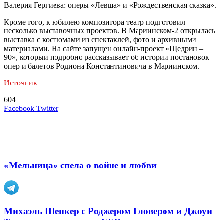
Валерия Гергиева: оперы «Левша» и «Рождественская сказка».
Кроме того, к юбилею композитора театр подготовил
несколько выставочных проектов. В Мариинском-2 открылась
выставка с костюмами из спектаклей, фото и архивными
материалами. На сайте запущен онлайн-проект «Щедрин –
90», который подробно рассказывает об истории постановок
опер и балетов Родиона Константиновича в Мариинском.
Источник
604
LinkedIn
Tumblr
Reddit
Вконтакте
Одноклассники
Skype
Messenger
Messenger
WhatsApp
Telegram
Viber
Line
Поделиться
Печатать
Facebook
Twitter
через
электронную
Похожие радио
почту
«Мельница» спела о войне и любви
Михаэль Шенкер с Роджером Гловером и Джоуи