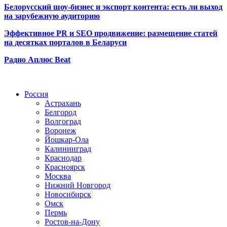
Белорусский шоу-бизнес и экспорт контента: есть ли выход
на зарубежную аудиторию
Эффективное PR и SEO продвижение:
размещение статей
на десятках порталов в Беларуси
Радио Аплюс Beat
Радио по странам
Россия
Астрахань
Белгород
Волгоград
Воронеж
Йошкар-Ола
Калининград
Краснодар
Красноярск
Москва
Нижний Новгород
Новосибирск
Омск
Пермь
Ростов-на-Дону