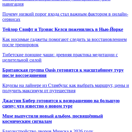
навигация
Почему низкий порог входа стал важным фактором в онлайн-
сервисах
Тейлор Свифт и Трэвис Келси поженились в Нью-Йорке
Как носимые гаджеты помогают следить за восстановлением
после тренировок
Тибетские поющие чаши: древняя практика медитации с
целительной силой
Британская группа Oasis готовится к масштабному туру
после воссоединения
Круизы на лайнере из Стамбула: как выбрать маршрут, цены и
получить максимум от путешествия
Джастин Бибер готовится к возвращению на большую
сцену: что известно о новом туре
Muse выпустили новый альбом, посвящённый
космическим сигналам
Благоустройство дворов Минска в 2026 году