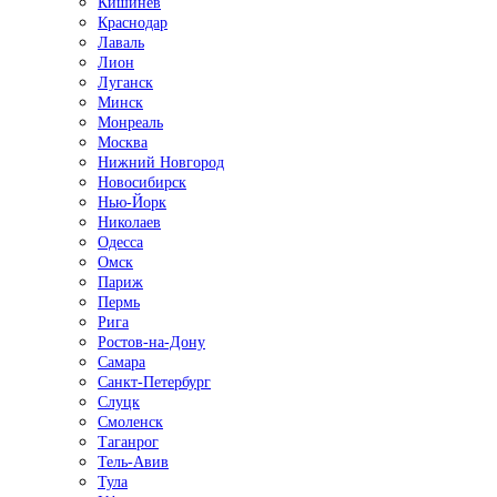
Кишинёв
Краснодар
Лаваль
Лион
Луганск
Минск
Монреаль
Москва
Нижний Новгород
Новосибирск
Нью-Йорк
Николаев
Одесса
Омск
Париж
Пермь
Рига
Ростов-на-Дону
Самара
Санкт-Петербург
Слуцк
Смоленск
Таганрог
Тель-Авив
Тула