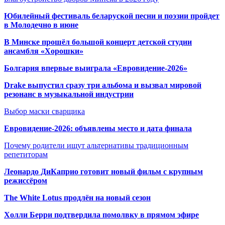
Юбилейный фестиваль беларуской песни и поэзии пройдет
в Молодечно в июне
В Минске прошёл большой концерт детской студии
ансамбля «Хорошки»
Болгария впервые выиграла «Евровидение-2026»
Drake выпустил сразу три альбома и вызвал мировой
резонанс в музыкальной индустрии
Выбор маски сварщика
Евровидение-2026: объявлены место и дата финала
Почему родители ищут альтернативы традиционным
репетиторам
Леонардо ДиКаприо готовит новый фильм с крупным
режиссёром
The White Lotus продлён на новый сезон
Холли Берри подтвердила помолвк
у в прямом эфире