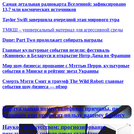
Самая детальная радиокарта Вселенной: зафиксировано
13,7 млн космических источников
Taylor Swift завершила очередной этап мирового тура
ТМКЩ – универсальный материал для агрессивной среды
Dune: Part Two продолжает собирать награды
Главные культурные события недели: фестиваль
«Киновек» в Беларуси и открытие Нотр-Дама во Франции
Мир шоу-бизнеса: прощание с Мэттью Перри, культурные
события в Минске и рейтинг звезд Украины
Смерть Мэгги Смит и триумф The Wild Robot: главные
события шоу-бизнеса — обзор
Популярные радиостанции
Виртуальный
Виртуальный номер телефона: причины, по
номер
которым они приносят пользу вашему бизнесу
телефона:
причины,
Наукой
Наукой и искусством: прогнозирование
по
и
результатов в спорте через статистику,