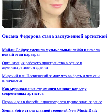
Оксана Федорова стала заслуженной артисткой
Майли Сайрус сменила музыкальный лейбл и начала
новый этап карьеры
Организация рабочего пространства в офисе и
административном здании
Мирский или Несвижский замок: что выбрать и чем они
отличаются
Как музыкальные стриминги меняют карьеру
современных артистов
Первый раз в бассейн взрослому: что нужно знать заранее
Sienna Spiro стала главной героиней New Music Daily