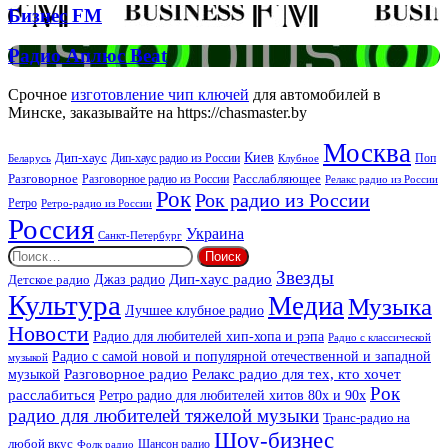
Бизнес
Бизнес FM
FM
Радио
Радио Аплюс Beat
Аплюс
Beat
Срочное
изготовление чип ключей
для автомобилей в
Минске, заказывайте на https://chasmaster.by
Москва
Киев
Дип-хаус
Дип-хаус радио из России
Клубное
Поп
Беларусь
Разговорное
Расслабляющее
Разговорное радио из России
Релакс радио из России
Рок
Рок радио из России
Ретро
Ретро-радио из России
Россия
Украина
Санкт-Петербург
Найти:
Звезды
Дип-хаус радио
Джаз радио
Детское радио
Культура
Медиа
Музыка
Лучшее клубное радио
Новости
Радио для любителей хип-хопа и рэпа
Радио с классической
Радио с самой новой и популярной отечественной и западной
музыкой
музыкой
Разговорное радио
Релакс радио для тех, кто хочет
Рок
расслабиться
Ретро радио для любителей хитов 80х и 90х
радио для любителей тяжелой музыки
Транс-радио на
Шоу-бизнес
любой вкус
Шансон радио
Фолк радио