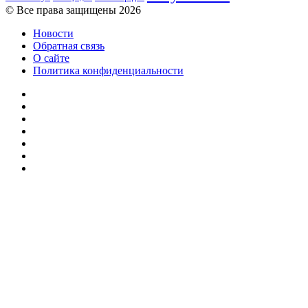
© Все права защищены 2026
Новости
Обратная связь
О сайте
Политика конфиденциальности
Facebook
Twitter
YouTube
vk.com
Одноклассники
Telegram
RSS
Кнопка
«Наверх»