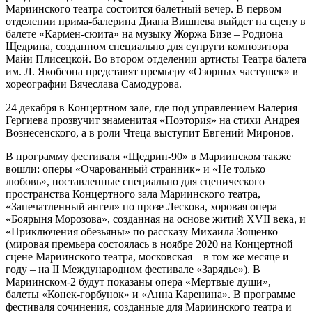
Мариинского театра состоится балетный вечер. В первом
отделении прима-балерина Диана Вишнева выйдет на сцену в
балете «Кармен-сюита» на музыку Жоржа Бизе – Родиона
Щедрина, созданном специально для супруги композитора
Майи Плисецкой. Во втором отделении артисты Театра балета
им. Л. Якобсона представят премьеру «Озорных частушек» в
хореографии Вячеслава Самодурова.
24 декабря в Концертном зале, где под управлением Валерия
Гергиева прозвучит знаменитая «Поэтория» на стихи Андрея
Вознесенского, а в роли Чтеца выступит Евгений Миронов.
В программу фестиваля «Щедрин-90» в Мариинском также
вошли: оперы «Очарованный странник» и «Не только
любовь», поставленные специально для сценического
пространства Концертного зала Мариинского театра,
«Запечатленный ангел» по прозе Лескова, хоровая опера
«Боярыня Морозова», созданная на основе житий XVII века, и
«Приключения обезьяны» по рассказу Михаила Зощенко
(мировая премьера состоялась в ноябре 2020 на Концертной
сцене Мариинского театра, московская – в том же месяце и
году – на II Международном фестивале «Зарядье»). В
Мариинском-2 будут показаны опера «Мертвые души»,
балеты «Конек-горбунок» и «Анна Каренина». В программе
фестиваля сочинения, созданные для Мариинского театра и