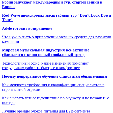
Робин запускает международный тур, стартовавший в
Европе
Rod Wave анонсировал масштабный тур “Don’t Look Down
Tour”
Adele готовит возвращение
Что нужно знать о привлечении заемных средств для развития
компании
Мировая музыкальная индустрия всё активнее
сближается с кино: новый глобальный тренд
Технологичный офис: какие изменения помогают
сотрудникам работать быстрее и комфортнее
Почему непрерывное обучение становится обязательным
Как меняются требования к квалификации специалистов в
строительной отрасли
Как выбрать летнее путешествие по бюджету и не пожалеть о
поездке
Лучшие бренды блоков питания для B2B-сегмента