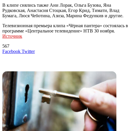
В клипе снялись также Ани Лорак, Ольга Бузова, Яна
Рудковская, Анастасия Стоцкая, Егор Крид, Тимати, Влад
Бумага, Люся Чеботина, Азиза, Марина Федункив и другие.
Телевизионная премьера клипа «Чёрная пантера» состоялась в
программе «Центральное телевидение» НТВ 30 ноября.
Источник
567
LinkedIn
Tumblr
Reddit
Вконтакте
Одноклассники
Skype
Messenger
Messenger
WhatsApp
Telegram
Viber
Line
Поделиться
Печатать
Facebook
Twitter
через
электронную
Похожие радио
почту