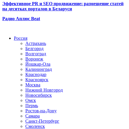
Эффективное PR и SEO продвижение:
размещение статей
на десятках порталов в Беларуси
Радио Аплюс Beat
Радио по странам
Россия
Астрахань
Белгород
Волгоград
Воронеж
Йошкар-Ола
Калининград
Краснодар
Красноярск
Москва
Нижний Новгород
Новосибирск
Омск
Пермь
Ростов-на-Дону
Самара
Санкт-Петербург
Смоленск