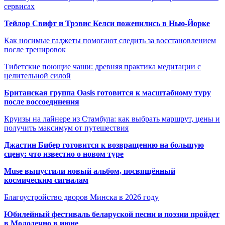
сервисах
Тейлор Свифт и Трэвис Келси поженились в Нью-Йорке
Как носимые гаджеты помогают следить за восстановлением
после тренировок
Тибетские поющие чаши: древняя практика медитации с
целительной силой
Британская группа Oasis готовится к масштабному туру
после воссоединения
Круизы на лайнере из Стамбула: как выбрать маршрут, цены и
получить максимум от путешествия
Джастин Бибер готовится к возвращению на большую
сцену: что известно о новом туре
Muse выпустили новый альбом, посвящённый
космическим сигналам
Благоустройство дворов Минска в 2026 году
Юбилейный фестиваль беларуской песни и поэзии пройдет
в Молодечно в июне