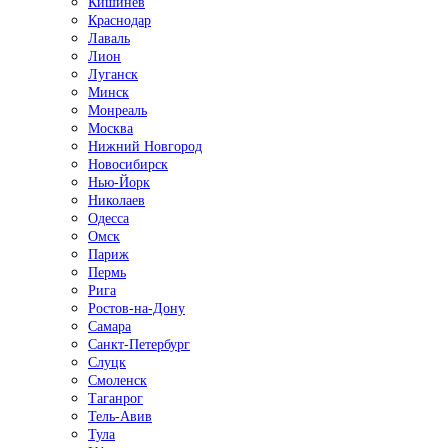
Кишинёв
Краснодар
Лаваль
Лион
Луганск
Минск
Монреаль
Москва
Нижний Новгород
Новосибирск
Нью-Йорк
Николаев
Одесса
Омск
Париж
Пермь
Рига
Ростов-на-Дону
Самара
Санкт-Петербург
Слуцк
Смоленск
Таганрог
Тель-Авив
Тула