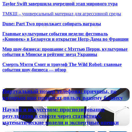
Taylor Swift завершила очередной этап мирового тура
ТМКЩ – универсальный материал для агрессивной среды
Dune: Part Two продолжает собирать награды
Главные культурные события недели: фестиваль
«Киновек» в Беларуси и открытие Нотр-Дама во Франции
Мир шоу-бизнеса: прощание с Мэттью Перри, культурные
события в Минске и рейтинг звезд Украины
Смерть Мэгги Смит и триумф The Wild Robot: главные
события шоу-бизнеса — обзор
Популярные радиостанции
Виртуальный
Виртуальный номер телефона: причины, по
номер
которым они приносят пользу вашему бизнесу
телефона:
причины,
Наукой
Наукой и искусством: прогнозирование
по
и
результатов в спорте через статистику,
которым
искусством:
математические модели и экспертные оценки
они
прогнозирование
приносят
результатов