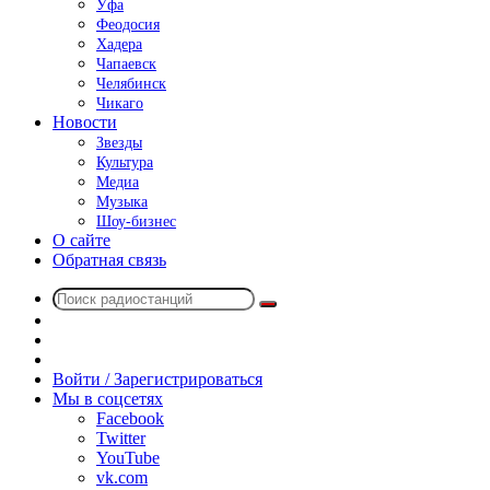
Уфа
Феодосия
Хадера
Чапаевск
Челябинск
Чикаго
Новости
Звезды
Культура
Медиа
Музыка
Шоу-бизнес
О сайте
Обратная связь
Поиск
Switch
радиостанций
skin
Sidebar
Случайное
радио
Войти / Зарегистрироваться
Мы в соцсетях
Facebook
Twitter
YouTube
vk.com