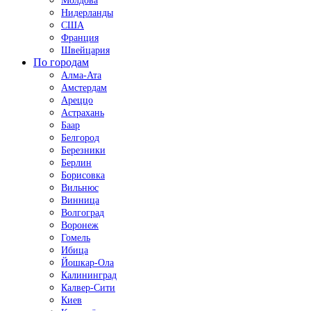
Молдова
Нидерланды
США
Франция
Швейцария
По городам
Алма-Ата
Амстердам
Ареццо
Астрахань
Баар
Белгород
Березники
Берлин
Борисовка
Вильнюс
Винница
Волгоград
Воронеж
Гомель
Ибица
Йошкар-Ола
Калининград
Калвер-Сити
Киев