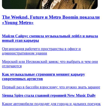
The Weeknd, Future и Metro Boomin показали
«Young Metro»
Майли Сайрус сменила музыкальный лейбл и начала
новый этап карьеры
Организация рабочего пространства в офисе и
административном здании
Мирский или Несвижский замок: что выбрать и чем они
отличаются
Как музыкальные стриминги меняют карьеру
современных артистов
Первый раз в бассейн взрослому: что нужно знать заранее
Sienna Spiro стала главной героиней New Music Daily
Какие автомобили подходят для города и дальних поездок