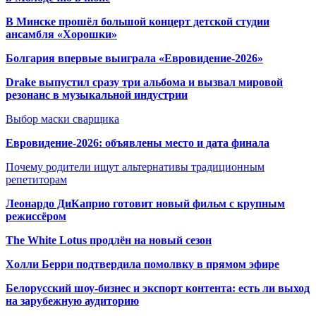
В Минске прошёл большой концерт детской студии
ансамбля «Хорошки»
Болгария впервые выиграла «Евровидение-2026»
Drake выпустил сразу три альбома и вызвал мировой
резонанс в музыкальной индустрии
Выбор маски сварщика
Евровидение-2026: объявлены место и дата финала
Почему родители ищут альтернативы традиционным
репетиторам
Леонардо ДиКаприо готовит новый фильм с крупным
режиссёром
The White Lotus продлён на новый сезон
Холли Берри подтвердила помолвк
у в прямом эфире
Белорусский шоу-бизнес и экспорт контента: есть ли выход
на зарубежную аудиторию