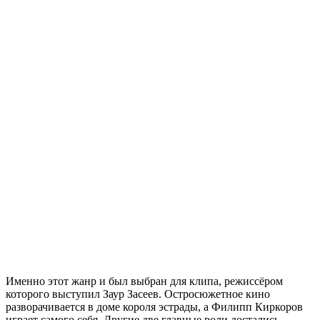
Именно этот жанр и был выбран для клипа, режиссёром
которого выступил Заур Засеев. Остросюжетное кино
разворачивается в доме короля эстрады, а Филипп Киркоров
играет самого себя. Другие две главные роли достались