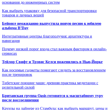
основания до инженерных систем
Как выбрать упаковку для безопасной транспортировки
товаров и личных вещей
Бейонсе неожиданно выпустила новую песню к юбилею
альбома B’Day
Интегративные центры благополучия: архитектура и
навигация
Почему низкий порог входа стал важным фактором в онлайн-
сервисах
Тейлор Свифт и Трэвис Келси поженились в Нью-Йорке
Как носимые гаджеты помогают следить за восстановлением
после тренировок
Тибетские поющие чаши: древняя практика медитации с
целительной силой
Британская группа Oasis готовится к масштабному туру
после воссоединения
Круизы на лайнере из Стамбула: как выбрать маршрут, цены и