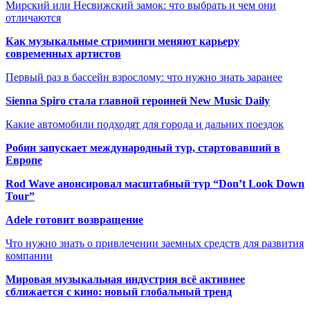
Мирский или Несвижский замок: что выбрать и чем они
отличаются
Как музыкальные стриминги меняют карьеру
современных артистов
Первый раз в бассейн взрослому: что нужно знать заранее
Sienna Spiro стала главной героиней New Music Daily
Какие автомобили подходят для города и дальних поездок
Робин запускает международный тур, стартовавший в
Европе
Rod Wave анонсировал масштабный тур “Don’t Look Down
Tour”
Adele готовит возвращение
Что нужно знать о привлечении заемных средств для развития
компании
Мировая музыкальная индустрия всё активнее
сближается с кино: новый глобальный тренд