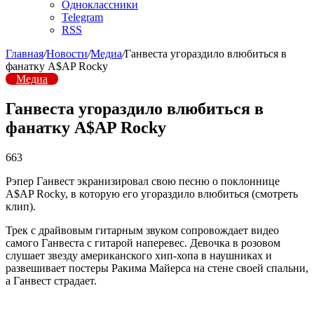
Одноклассники
Telegram
RSS
Главная
/
Новости
/
Медиа
/
Ганвеста угораздило влюбиться в
фанатку A$AP Rocky
Медиа
Ганвеста угораздило влюбиться в
фанатку A$AP Rocky
663
Рэпер Ганвест экранизировал свою песню о поклоннице
A$AP Rocky, в которую его угораздило влюбиться (смотреть
клип).
Трек с драйвовым гитарным звуком сопровождает видео
самого Ганвеста с гитарой наперевес. Девочка в розовом
слушает звезду американского хип-хопа в наушниках и
развешивает постеры Ракима Майерса на стене своей спальни,
а Ганвест страдает.