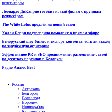
репетиторам
Леонардо ДиКаприо готовит новый фильм с крупным
режиссёром
The White Lotus продлён на новый сезон
Холли Берри подтвердила помолвк
у в прямом эфире
Белорусский шоу-бизнес и экспорт контента: есть ли выход
на зарубежную аудиторию
Эффективное PR и SEO продвижение:
размещение статей
на десятках порталов в Беларуси
Радио Аплюс Beat
Радио по странам
Россия
Астрахань
Белгород
Волгоград
Воронеж
Йошкар-Ола
Калининград