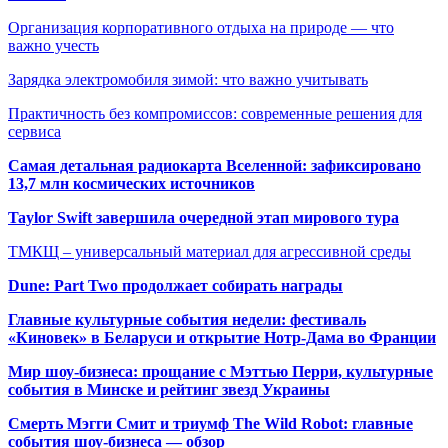
Организация корпоративного отдыха на природе — что
важно учесть
Зарядка электромобиля зимой: что важно учитывать
Практичность без компромиссов: современные решения для
сервиса
Самая детальная радиокарта Вселенной: зафиксировано
13,7 млн космических источников
Taylor Swift завершила очередной этап мирового тура
ТМКЩ – универсальный материал для агрессивной среды
Dune: Part Two продолжает собирать награды
Главные культурные события недели: фестиваль
«Киновек» в Беларуси и открытие Нотр-Дама во Франции
Мир шоу-бизнеса: прощание с Мэттью Перри, культурные
события в Минске и рейтинг звезд Украины
Смерть Мэгги Смит и триумф The Wild Robot: главные
события шоу-бизнеса — обзор