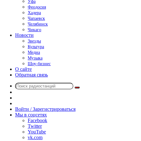
Уфа
Феодосия
Хадера
Чапаевск
Челябинск
Чикаго
Новости
Звезды
Культура
Медиа
Музыка
Шоу-бизнес
О сайте
Обратная связь
Поиск
Switch
радиостанций
skin
Sidebar
Случайное
радио
Войти / Зарегистрироваться
Мы в соцсетях
Facebook
Twitter
YouTube
vk.com