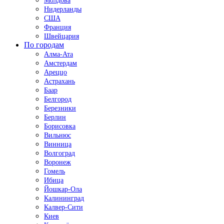
Молдова
Нидерланды
США
Франция
Швейцария
По городам
Алма-Ата
Амстердам
Ареццо
Астрахань
Баар
Белгород
Березники
Берлин
Борисовка
Вильнюс
Винница
Волгоград
Воронеж
Гомель
Ибица
Йошкар-Ола
Калининград
Калвер-Сити
Киев