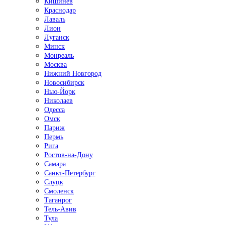
Кишинёв
Краснодар
Лаваль
Лион
Луганск
Минск
Монреаль
Москва
Нижний Новгород
Новосибирск
Нью-Йорк
Николаев
Одесса
Омск
Париж
Пермь
Рига
Ростов-на-Дону
Самара
Санкт-Петербург
Слуцк
Смоленск
Таганрог
Тель-Авив
Тула