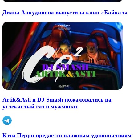
Диана Анкудинова выпустила клип «Байкал»
Artik&Asti и DJ Smash пожаловались на
углекислый газ в мужчинах
Кэти Перри предается пляжным удовольствиям