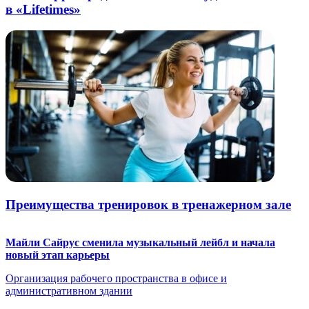
в «Lifetimes»
Преимущества тренировок в тренажерном зале
Майли Сайрус сменила музыкальный лейбл и начала
новый этап карьеры
Организация рабочего пространства в офисе и
административном здании