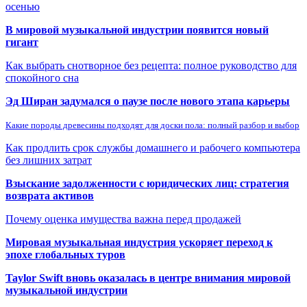
осенью
В мировой музыкальной индустрии появится новый
гигант
Как выбрать снотворное без рецепта: полное руководство для
спокойного сна
Эд Ширан задумался о паузе после нового этапа карьеры
Какие породы древесины подходят для доски пола: полный разбор и выбор
Как продлить срок службы домашнего и рабочего компьютера
без лишних затрат
Взыскание задолженности с юридических лиц: стратегия
возврата активов
Почему оценка имущества важна перед продажей
Мировая музыкальная индустрия ускоряет переход к
эпохе глобальных туров
Taylor Swift вновь оказалась в центре внимания мировой
музыкальной индустрии