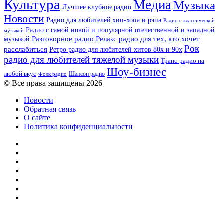
Культура
Медиа
Музыка
Лучшее клубное радио
Новости
Радио для любителей хип-хопа и рэпа
Радио с классической
Радио с самой новой и популярной отечественной и западной
музыкой
музыкой
Разговорное радио
Релакс радио для тех, кто хочет
Рок
расслабиться
Ретро радио для любителей хитов 80х и 90х
радио для любителей тяжелой музыки
Транс-радио на
Шоу-бизнес
любой вкус
Шансон радио
Фолк радио
© Все права защищены 2026
Новости
Обратная связь
О сайте
Политика конфиденциальности
Facebook
Twitter
YouTube
vk.com
Одноклассники
Telegram
RSS
Кнопка
«Наверх»