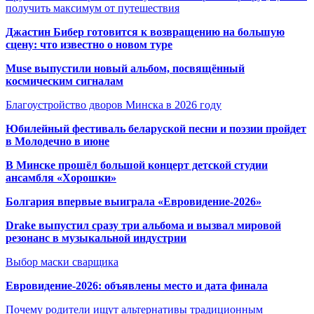
получить максимум от путешествия
Джастин Бибер готовится к возвращению на большую
сцену: что известно о новом туре
Muse выпустили новый альбом, посвящённый
космическим сигналам
Благоустройство дворов Минска в 2026 году
Юбилейный фестиваль беларуской песни и поэзии пройдет
в Молодечно в июне
В Минске прошёл большой концерт детской студии
ансамбля «Хорошки»
Болгария впервые выиграла «Евровидение-2026»
Drake выпустил сразу три альбома и вызвал мировой
резонанс в музыкальной индустрии
Выбор маски сварщика
Евровидение-2026: объявлены место и дата финала
Почему родители ищут альтернативы традиционным